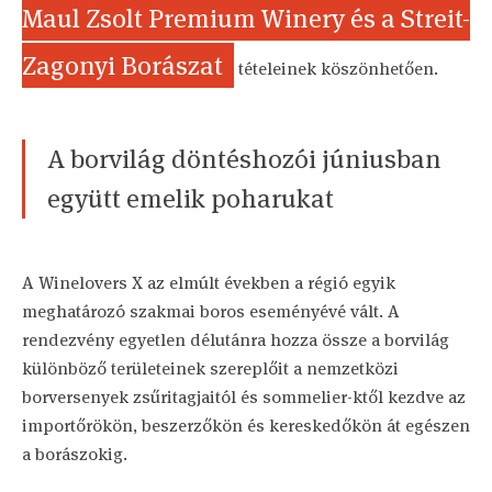
Maul Zsolt Premium Winery és a Streit-
Zagonyi Borászat
tételeinek köszönhetően.
A borvilág döntéshozói júniusban
együtt emelik poharukat
A Winelovers X az elmúlt években a régió egyik
meghatározó szakmai boros eseményévé vált. A
rendezvény egyetlen délutánra hozza össze a borvilág
különböző területeinek szereplőit a nemzetközi
borversenyek zsűritagjaitól és sommelier-ktől kezdve az
importőrökön, beszerzőkön és kereskedőkön át egészen
a borászokig.