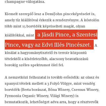
champagne-válogatása.
Kiemelt szereplő lesz a DemiJohn pinceképviselet is,
amely tíz kiállítóval érkezik a rendezvényre. A kóstolón
több mint 15 borvidék képviselteti magát, olyan
a Jásdi Pince, a Szentesi
kiállítókkal, mint
Pince, vagy az Edvi Illés Pincészet.
A
kínálat a hagyománytisztelő és terroir-központú
tételektől a kísérletezőbb, alacsony beavatkozású
borokig széles spektrumot ölel fel.
A nemzetközi felhozatal is tovább erősödik: az olasz és
spanyol tételek mellett a 3 Folyó Völgye, mint vendég
borvidék (Berta borászat, Bóna Winery, Csernus Winery,
Fyrmonia Organic Winery, Világi Winery) is
bemutatkozik, lehetőséget adva arra, hogy a résztvevők