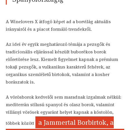
A Winelovers X átfogó képet ad a borvilág aktuális
irányairól és a piacot formáló trendekről.
Az idei év egyik meghatározó témája a pezsgők és
tradicionális eljárással készült buborékos borok
előretörése lesz. Kiemelt figyelmet kapnak a prémium
tokaji pezsgők, a vulkanikus karakterű fehérek, az
organikus szemléletű birtokok, valamint a kosher
borászatok is.
A vörösborok kedvelői sem maradnak izgalmak nélkül:
mediterrán stílusú spanyol és olasz borok, valamint
villányi vörösek egyaránt helyet kapnak a kóstolón,
a Jammertal Borbirtok, a
többek között