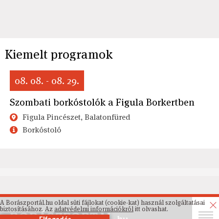
Kiemelt programok
08. 08. - 08. 29.
Szombati borkóstolók a Figula Borkertben
Figula Pincészet, Balatonfüred
Borkóstoló
A Borászportál.hu oldal süti fájlokat (cookie-kat) használ szolgáltatásai
biztosításához. Az
adatvédelmi információkról
itt olvashat.