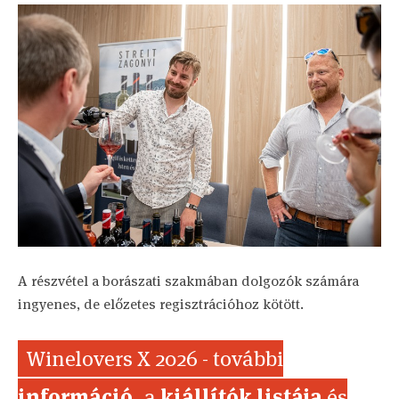
A részvétel a borászati szakmában dolgozók számára
ingyenes, de előzetes regisztrációhoz kötött.
Winelovers X 2026 - további
információ
, a
kiállítók listája
és