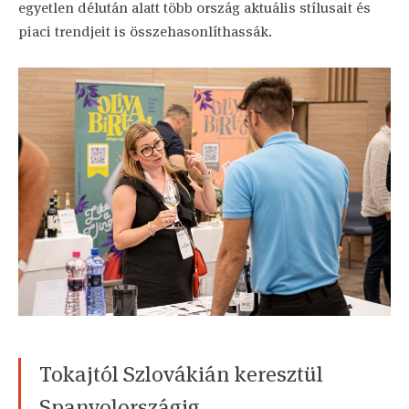
egyetlen délután alatt több ország aktuális stílusait és
piaci trendjeit is összehasonlíthassák.
Tokajtól Szlovákián keresztül
Spanyolországig