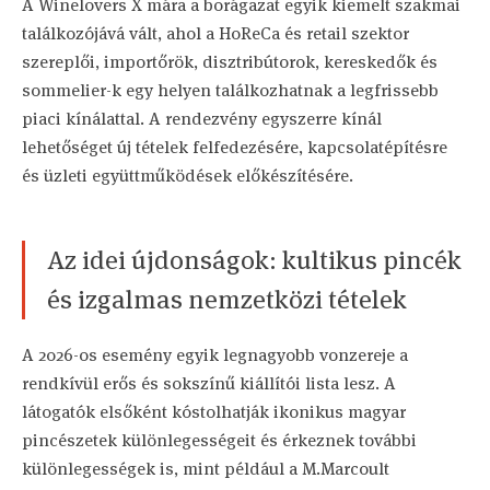
A Winelovers X mára a borágazat egyik kiemelt szakmai
találkozójává vált, ahol a HoReCa és retail szektor
szereplői, importőrök, disztribútorok, kereskedők és
sommelier-k egy helyen találkozhatnak a legfrissebb
piaci kínálattal. A rendezvény egyszerre kínál
lehetőséget új tételek felfedezésére, kapcsolatépítésre
és üzleti együttműködések előkészítésére.
Az idei újdonságok: kultikus pincék
és izgalmas nemzetközi tételek
A 2026-os esemény egyik legnagyobb vonzereje a
rendkívül erős és sokszínű kiállítói lista lesz. A
látogatók elsőként kóstolhatják ikonikus magyar
pincészetek különlegességeit és érkeznek további
különlegességek is, mint például a
M.Marcoult