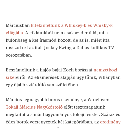
Márciusban
kitekintettünk a Whiskey-k és Whisky-k
világába
. A cikkünkből nem csak az derül ki, mi a
különbség a két írásmód között, de az is, miért itta
rosszul ezt az italt Jockey Ewing a Dallas kultikus TV-
sorozatában.
Beszámoltunk a hajós-bajai Koch borászat
nemzetközi
siker
eiről. Az elismerések alapján úgy tűnik, Villányban
egy újabb sztárdűlő van születőben.
Március legnagyobb boros eseménye, a Winelovers
Tokaji Március Nagykóstoló
előtt tesztcsapatunk
megtartotta a már hagyományos tokaji tesztet. Száraz és
édes borok versenyeztek két kategóriában, az
eredmény