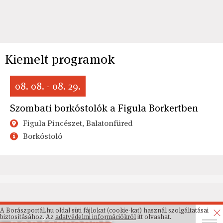
Kiemelt programok
08. 08. - 08. 29.
Szombati borkóstolók a Figula Borkertben
Figula Pincészet, Balatonfüred
Borkóstoló
A Borászportál.hu oldal süti fájlokat (cookie-kat) használ szolgáltatásai
biztosításához. Az
adatvédelmi információkról
itt olvashat.