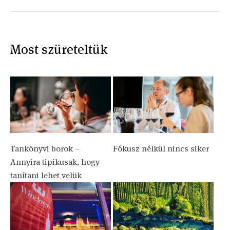
Most szüreteltük
Tankönyvi borok –
Fókusz nélkül nincs siker
Annyira tipikusak, hogy
tanítani lehet velük