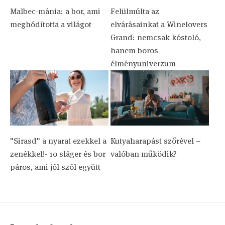
Malbec-mánia: a bor, ami
Felülmúlta az
meghódította a világot
elvárásainkat a Winelovers
Grand: nemcsak kóstoló,
hanem boros
élményuniverzum
"Sirasd" a nyarat ezekkel a
Kutyaharapást szőrével –
zenékkel!- 10 sláger és bor
valóban működik?
páros, ami jól szól együtt