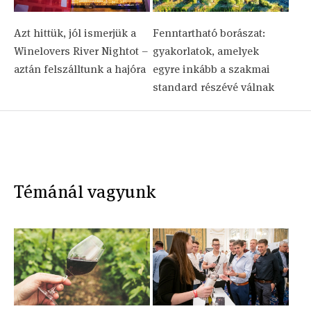
Azt hittük, jól ismerjük a
Fenntartható borászat:
Winelovers River Nightot –
gyakorlatok, amelyek
aztán felszálltunk a hajóra
egyre inkább a szakmai
standard részévé válnak
Témánál vagyunk