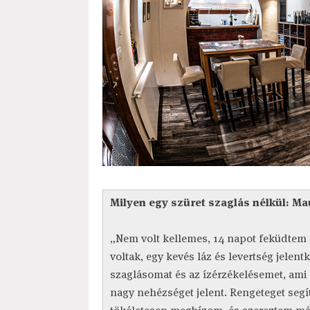
Milyen egy szüret szaglás nélkül: Ma
„Nem volt kellemes, 14 napot feküdtem
voltak, egy kevés láz és levertség jelent
szaglásomat és az ízérzékelésemet, ami
nagy nehézséget jelent. Rengeteget segí