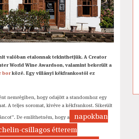
it valóban etalonnak tekinthetjük. A Creator
nter World Wine Awardson, valamint bekerült a
r bor
közé. Egy villányi kékfrankostól ez
ént nemrégiben, hogy odajött a standomhoz egy
t. A teljes soromat, kivéve a kékfrankost. Sikerült
napokban
láncot”. De említhetném, hogy a
chelin-csillagos étterem