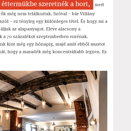
éttermükbe szeretnék a bort,
mert
ők még nem telálkoztak. Szóval – bár Villány
zól – ez tényleg egy különleges tétel. És hogy mi a
táljuk az alapanyagot. Eleve alacsony a
jük a 70 százalékot szeptemberben rozénak.
unk kint még egy hónapig, majd amit ebből mustot
kát, hogy a maradék még koncentráltabb legyen. Ez