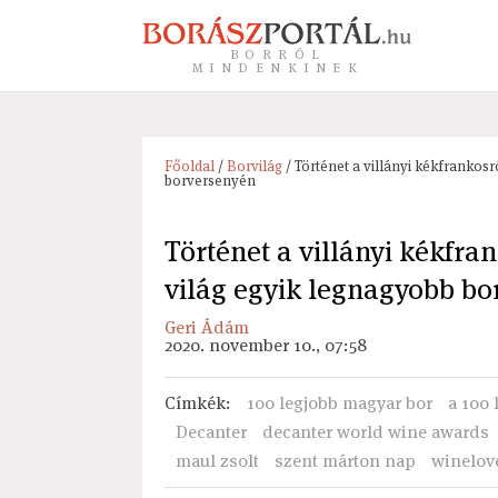
BORRÓL
MINDENKINEK
Főoldal
/
Borvilág
/ Történet a villányi kékfrankosr
borversenyén
Történet a villányi kékfra
világ egyik legnagyobb bo
Geri Ádám
2020. november 10., 07:58
Címkék
:
100 legjobb magyar bor
a 100 
Decanter
decanter world wine awards
maul zsolt
szent márton nap
winelov