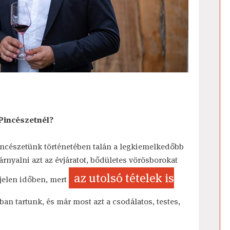
 Pincészetnél?
incészetünk történetében talán a legkiemelkedőbb
szárnyalni azt az évjáratot, bődületes vörösborokat
az utolsó tételek is
jelen időben, mert
an tartunk, és már most azt a csodálatos, testes,