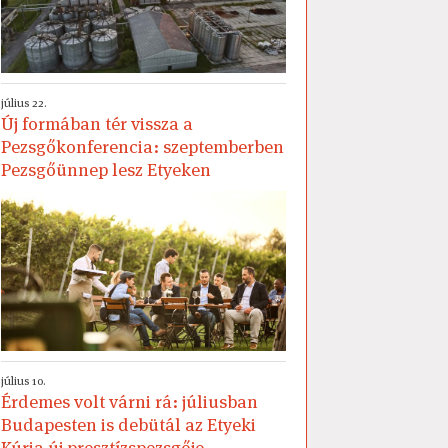
július 22.
Új formában tér vissza a
Pezsgőkonferencia: szeptemberben
Pezsgőünnep lesz Etyeken
július 10.
Érdemes volt várni rá: júliusban
Budapesten is debütál az Etyeki
Kúria új presztízspezsgője