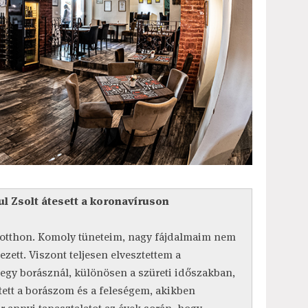
ul Zsolt átesett a koronavíruson
 otthon. Komoly tüneteim, nagy fájdalmaim nem
kezett. Viszont teljesen elvesztettem a
 egy borásznál, különösen a szüreti időszakban,
tett a borászom és a feleségem, akikben