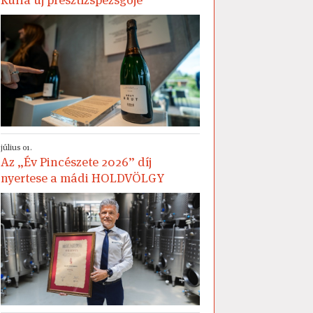
július 01.
Az „Év Pincészete 2026” díj
nyertese a mádi HOLDVÖLGY