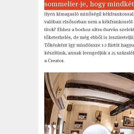
sommelier-je, hogy mindkét 
ilyen kimagasló minőségű kékfrankossal 
valóban elsősorban nem a kékfrankosról s
titok? Ehhez a borhoz ultra durván szelek
tőketerhelés, de még ebből is leszüretel
Tőkénként így mindössze 1-2 fürtöt hagy
készítünk, annak leengedjük a 25 százalé
a Creator.