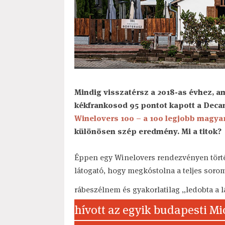
Mindig visszatérsz a 2018-as évhez, am
kékfrankosod 95 pontot kapott a Deca
Winelovers 100 – a 100 legjobb magya
különösen szép eredmény. Mi a titok?
Éppen egy Winelovers rendezvényen tört
látogató, hogy megkóstolna a teljes soroma
rábeszélnem és gyakorlatilag „ledobta a 
hívott az egyik budapesti Mi