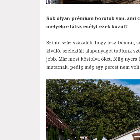
Sok olyan prémium borotok van, ami cs
melyekre látsz esélyt ezek közül?
Szinte száz százalék, hogy lesz Démon, s
kiváló, szelektált alapanyagot tudtunk szü
jobb. Már most kóstolva őket, félig nyers
mutatnak, pedig még egy percet nem vol