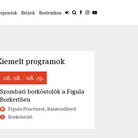
orpontok
Kvízek
Borlexikon
Kiemelt programok
08. 08. - 08. 29.
Szombati borkóstolók a Figula
Borkertben
Figula Pincészet, Balatonfüred
Borkóstoló