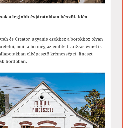
ak a legjobb évjáratokban készül. Idén
yrah és Creator, ugyanis ezekhez a borokhoz olyan
retelni, ami talán még az említett 2018-as évnél is
 állapotukban elképesztő krémességet, fineszt
tak hordóban.