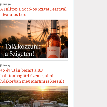
július 30.
A Hilltop a 2026-os Sziget Fesztivál
hivatalos bora
július 23.
50 év után bezárt a BB
balatonboglári üzeme, ahol a
hőskorban még Martini is készült