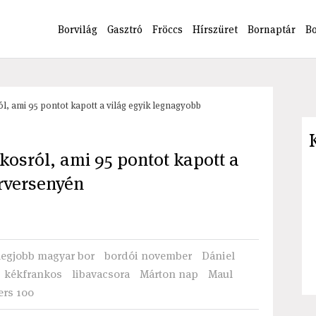
Borvilág
Gasztró
Fröccs
Hírszüret
Bornaptár
B
ól, ami 95 pontot kapott a világ egyik legnagyobb
nkosról, ami 95 pontot kapott a
rversenyén
legjobb magyar bor
bordói november
Dániel
kékfrankos
libavacsora
Márton nap
Maul
ers 100