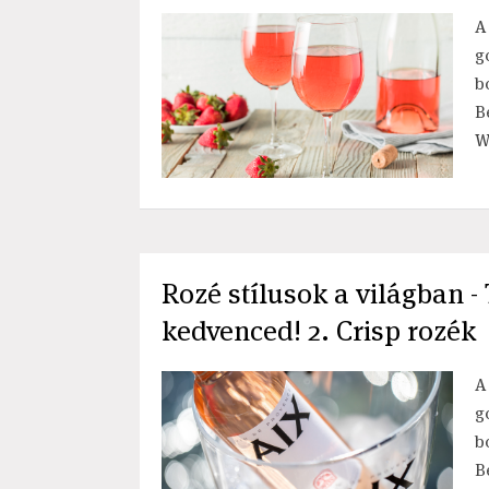
A
g
b
B
W
Rozé stílusok a világban 
kedvenced! 2. Crisp rozék
A
g
b
B