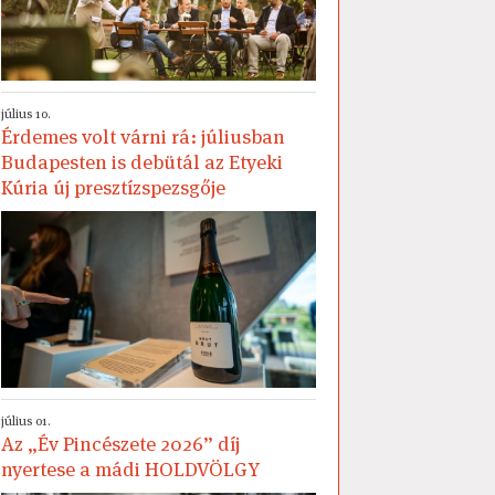
július 10.
Érdemes volt várni rá: júliusban
Budapesten is debütál az Etyeki
Kúria új presztízspezsgője
július 01.
Az „Év Pincészete 2026” díj
nyertese a mádi HOLDVÖLGY