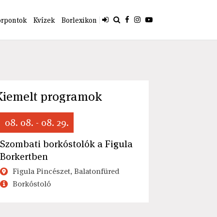
orpontok
Kvízek
Borlexikon
Kiemelt programok
08. 08. - 08. 29.
Szombati borkóstolók a Figula
Borkertben
Figula Pincészet, Balatonfüred
Borkóstoló