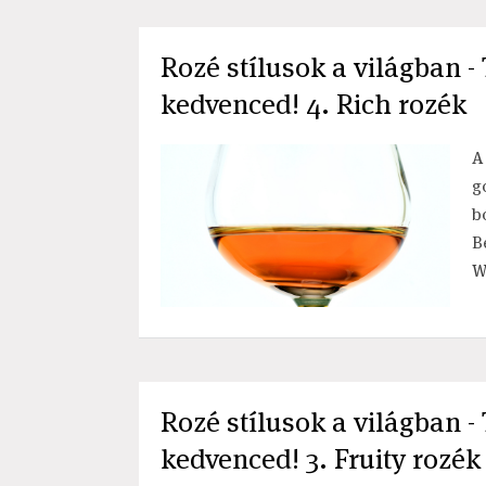
Rozé stílusok a világban 
kedvenced! 4. Rich rozék
A
g
b
B
W
Rozé stílusok a világban 
kedvenced! 3. Fruity rozék