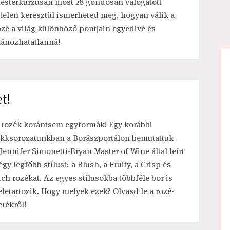
esterkurzusán most 28 gondosan válogatott
ételen keresztül ismerheted meg, hogyan válik a
ozé a világ különböző pontjain egyedivé és
tánozhatatlanná!
t!
 rozék korántsem egyformák! Egy korábbi
ikksorozatunkban a Borászportálon bemutattuk
 Jennifer Simonetti-Bryan Master of Wine által leírt
égy legfőbb stílust: a Blush, a Fruity, a Crisp és
ich rozékat. Az egyes stílusokba többféle bor is
eletartozik. Hogy melyek ezek? Olvasd le a rozé-
erékről!