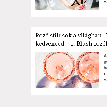
W
Rozé stílusok a világban 
kedvenced! - 1. Blush rozé
A
g
b
B
W