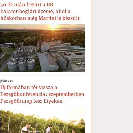
50 év után bezárt a BB
balatonboglári üzeme, ahol a
hőskorban még Martini is készült
július 22.
Új formában tér vissza a
Pezsgőkonferencia: szeptemberben
Pezsgőünnep lesz Etyeken