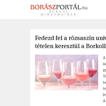
BORRÓL
MINDENKINEK
Fedezd fel a rózsaszín univ
tételen keresztül a Borko
A
ü
g
T
t
t
j
A