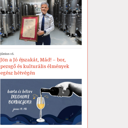
június 16.
Jön a Jó éjszakát, Mád! – bor,
pezsgő és kulturális élmények
egész hétvégén