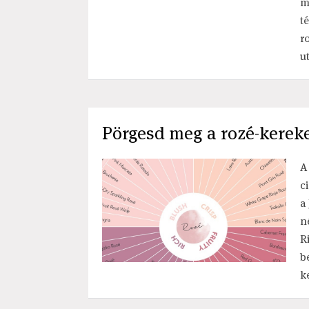
m
t
r
u
Pörgesd meg a rozé-kereke
A
c
a
n
R
b
k