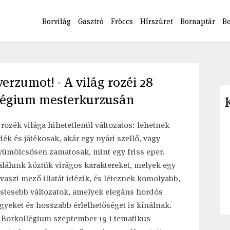
Borvilág
Gasztró
Fröccs
Hírszüret
Bornaptár
B
erzumot! - A világ rozéi 28
llégium mesterkurzusán
 rozék világa hihetetlenül változatos: lehetnek
dék és játékosak, akár egy nyári szellő, vagy
yümölcsösen zamatosak, mint egy friss eper.
alálunk köztük virágos karaktereket, melyek egy
avaszi mező illatát idézik, és léteznek komolyabb,
estesebb változatok, amelyek elegáns hordós
egyeket és hosszabb érlelhetőséget is kínálnak.
 Borkollégium szeptember 19-i tematikus