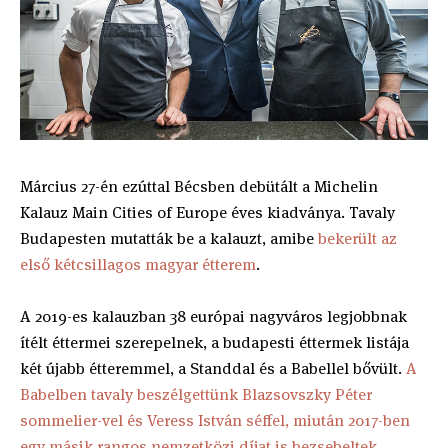
Március 27-én ezúttal Bécsben debütált a Michelin
Kalauz Main Cities of Europe éves kiadványa. Tavaly
Budapesten mutatták be a kalauzt, amibe
bekerült az
első kétcsillagos magyar étterem
.
A 2019-es kalauzban 38 európai nagyváros legjobbnak
ítélt éttermei szerepelnek, a budapesti éttermek listája
két újabb étteremmel, a Standdal és a Babellel bővült.
A
Babelben tavaly beszélgettünk Blazsovszky Péter
sommelier-vel és Veress István séffel, miután 2017-ben
egy másik rangos nemzetközi díjat is bezsebeltek.