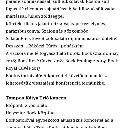
paradicsommártással, sült rukkolával; Roston sült
fogasfilé citromos vajmártással; Vaddisznó sült vadas
mártással, Julien zöldséggel
Köretek: Illatos jázmin rizs; Vajas-petrezselymes
parázsburgonya; Szalonnás gőzgombóc
Saláta: Friss kevert zöldsaláta dijoni mustáros öntettel
Desszert: „Rákóczi Túrós” pohárkrém
A vacsora mellé fogyasztható borok: Bock Chardonnay
2018; Bock Rosé Cuvée 2018; Bock Ermitage 2014; Bock
Royal Cuvée 2013
Fontos tudnivaló: A koncertet követően nem lesz
lehetőségük visszatérni konferencia termünkbe.
Tompos Kátya Trió koncert
Időpont: 21:00 órától
Helyszín: Bock Körpince
Borkóstolóval egybekötött akusztikus koncertet ad a
Tompos Kátya Trió a fantasztikus hangulatú Bock