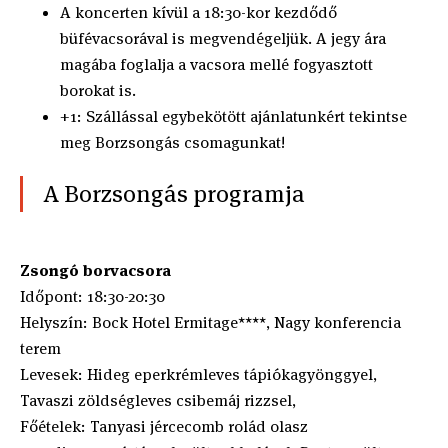
A koncerten kívül a 18:30-kor kezdődő
büfévacsorával is megvendégeljük. A jegy ára
magába foglalja a vacsora mellé fogyasztott
borokat is.
+1: Szállással egybekötött ajánlatunkért tekintse
meg Borzsongás csomagunkat!
A Borzsongás programja
Zsongó borvacsora
Időpont: 18:30-20:30
Helyszín: Bock Hotel Ermitage****, Nagy konferencia
terem
Levesek: Hideg eperkrémleves tápiókagyönggyel,
Tavaszi zöldségleves csibemáj rizzsel,
Főételek: Tanyasi jércecomb rolád olasz