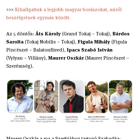
>>>
Kihallgattuk a legjobb magyar borászokat, miről
beszélgetnek egymás között.
Az 5 döntős:
Áts Károly
(Grand Tokaj – Tokaj),
Bárdos
Sarolta
(Tokaj Nobilis – Tokaj),
Figula Mihály
(Figula
Pincészet – Balatonfüred),
Ipacs Szabó István
(Vylyan – Villány),
Maurer Oszkár
(Maurer Pincészet –
Szerémség).
Maurer Oszkár a ma a Szerbiához tartozó Szabadka-