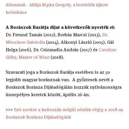
dilemmái - állítja Ripka Gergely, a borvidék újkori
krónikása
A Borászok Barátja díjat a következők nyerték el:
Dr. Freund Tamás (2012), Borbás Marcsi (2013),
Dr.
Mészáros Gabriella
(2014), Alkonyi László (2015), Gál
Helga (2016), Dr. Csizmadia András (2017) és
Caroline
Gilby, Master of Wine
(2018).
Szavazati joga a Borászok Barátja esetében is az 50
legjobb magyar borásznak van. A győztesek nevét a
Borászok Borásza Díjátadógálán hozzák nyilvánosságra
ünnepélyes keretek között, április 26-án.
>>>
Szó szerint a kulisszák mögül néztük végig a 2018-as
Borászok Borásza Díjátadógálát