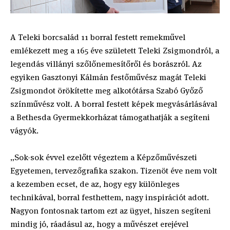
A Teleki borcsalád 11 borral festett remekművel
emlékezett meg a 165 éve született Teleki Zsigmondról, a
legendás villányi szőlőnemesítőről és borászról. Az
egyiken Gasztonyi Kálmán festőművész magát Teleki
Zsigmondot örökítette meg alkotótársa Szabó Győző
színművész volt. A borral festett képek megvásárlásával
a Bethesda Gyermekkorházat támogathatják a segíteni
vágyók.
„Sok-sok évvel ezelőtt végeztem a Képzőművészeti
Egyetemen, tervezőgrafika szakon. Tizenöt éve nem volt
a kezemben ecset, de az, hogy egy különleges
technikával, borral festhettem, nagy inspirációt adott.
Nagyon fontosnak tartom ezt az ügyet, hiszen segíteni
mindig jó, ráadásul az, hogy a művészet erejével