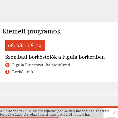
Kiemelt programok
08. 08. - 08. 29.
Szombati borkóstolók a Figula Borkertben
Figula Pincészet, Balatonfüred
Borkóstoló
A Borászportál.hu oldal süti fájlokat (cookie-kat) használ szolgáltatásai
biztosításához. Az
adatvédelmi információkról
itt olvashat.