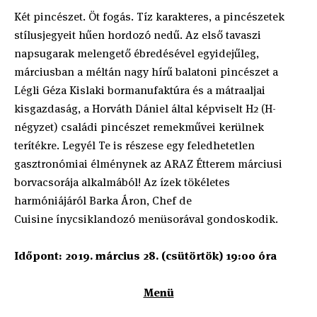
Két pincészet. Öt fogás. Tíz karakteres, a pincészetek
stílusjegyeit hűen hordozó nedű. Az első tavaszi
napsugarak melengető ébredésével egyidejűleg,
márciusban a méltán nagy hírű balatoni pincészet a
Légli Géza Kislaki bormanufaktúra és a mátraaljai
kisgazdaság, a Horváth Dániel által képviselt H2 (H-
négyzet) családi pincészet remekművei kerülnek
terítékre. Legyél Te is részese egy feledhetetlen
gasztronómiai élménynek az ARAZ Étterem márciusi
borvacsorája alkalmából! Az ízek tökéletes
harmóniájáról Barka Áron, Chef de
Cuisine ínycsiklandozó menüsorával gondoskodik.
Időpont: 2019. március 28. (csütörtök) 19:00 óra
Menü