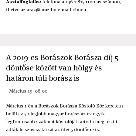
Asztalfoglalás:
telefona a +36 1-815-1100-as számon,
illetve az araz@araz.hu e-mail címen.
A 2019-es Borászok Borásza díj 5
döntőse között van hölgy és
határon túli borász is
Március 19. 08:00
Március 1-én a Borászok Borásza Kóstoló Kör keretein
belül az 50 legjobb magyar borász az év egyik
legfontosabb szakmai kóstolóját tartotta meg, és itt
adták le szavazataikat az idei 5 döntősre is.