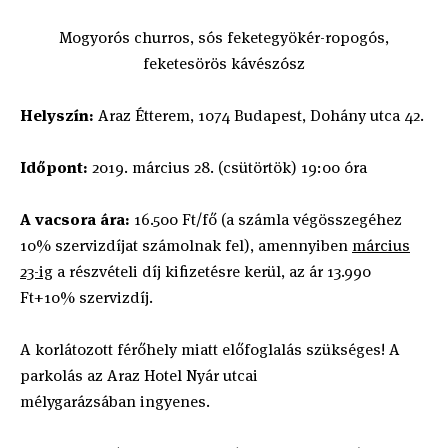
Mogyorós churros, sós feketegyökér-ropogós,
feketesörös kávészósz
Helyszín:
Araz Étterem, 1074 Budapest, Dohány utca 42.
Időpont:
2019. március 28. (csütörtök) 19:00 óra
A vacsora ára:
16.500 Ft/fő (a számla végösszegéhez
10% szervizdíjat számolnak fel), amennyiben
március
23-ig
a részvételi díj kifizetésre kerül, az ár 13.990
Ft+10% szervizdíj.
A korlátozott férőhely miatt előfoglalás szükséges! A
parkolás az Araz Hotel Nyár utcai
mélygarázsában ingyenes.