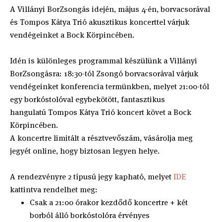
A Villányi BorZsongás idején, május 4-én, borvacsorával
és Tompos Kátya Trió akusztikus koncerttel várjuk
vendégeinket a Bock Körpincében.
Idén is különleges programmal készülünk a Villányi
BorZsongásra: 18:30-tól Zsongó borvacsorával várjuk
vendégeinket konferencia termünkben, melyet 21:00-tól
egy borkóstolóval egybekötött, fantasztikus
hangulatú Tompos Kátya Trió koncert követ a Bock
Körpincében.
A koncertre limitált a résztvevőszám, vásárolja meg
jegyét online, hogy biztosan legyen helye.
A rendezvényre 2 típusú jegy kapható, melyet
IDE
kattintva rendelhet meg:
Csak a 21:00 órakor kezdődő koncertre + két
borból álló borkóstolóra érvényes