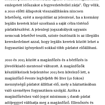
emlegetett időszakot a fegyverletétellel zárja”. Úgy vélik,
a 2010 előtti állapotok visszaállítására nincsen
lehetőség, ezért a megoldást az jelentené, ha a kormány
legális keretek közé szorítaná a saját célra történő
párlatkészítést. A jelenlegi jogszabályok ugyanis
nemcsak lehetővé teszik, szinte ösztönzik is az illegális
kereskedelmet azzal, hogy legális keretek között lehet a
fogyasztási igényeknél sokkal több párlatot előállítani.
2010 és 2015 között a magánfőzés és a bérfőzés is
jövedékiadó-mentessé változott. A magánfőzők
készülékeinek bejelentése 2015-ben kötelező lett, a
magánfőző évente legfeljebb 86 liter (50 fokos)
mennyiségű párlatot állíthat elő, mely a háztartásában
való személyes fogyasztásra szolgál. Azóta a
magánfőzéshez való jogot minimum 5 darab párlat
adójeggyel válthatja meg a magánfőző. Ellenőrzés és