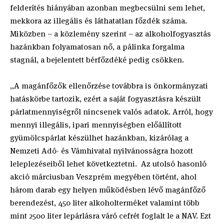
felderítés hiányában azonban megbecsülni sem lehet,
mekkora az illegális és láthatatlan főzdék száma.
Miközben – a közlemény szerint – az alkoholfogyasztás
hazánkban folyamatosan nő, a pálinka forgalma
stagnál, a bejelentett bérfőzdéké pedig csökken.
„A magánfőzők ellenőrzése továbbra is önkormányzati
hatáskörbe tartozik, ezért a saját fogyasztásra készült
párlatmennyiségről nincsenek valós adatok. Arról, hogy
mennyi illegális, ipari mennyiségben előállított
gyümölcspárlat készülhet hazánkban, kizárólag a
Nemzeti Adó- és Vámhivatal nyilvánosságra hozott
leleplezéseiből lehet következtetni. Az utolsó hasonló
akció márciusban Veszprém megyében történt, ahol
három darab egy helyen működésben lévő magánfőző
berendezést, 450 liter alkoholterméket valamint több
mint 2500 liter lepárlásra váró cefrét foglalt le a NAV. Ezt