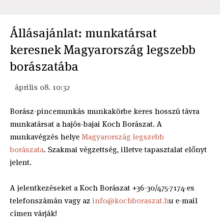
Állásajánlat: munkatársat
keresnek Magyarország legszebb
borászatába
április 08. 10:32
Borász-pincemunkás munkakörbe keres hosszú távra
munkatársat a hajós-bajai Koch Borászat. A
munkavégzés helye
Magyarország legszebb
borászata
. Szakmai végzettség, illetve tapasztalat előnyt
jelent.
A jelentkezéseket a Koch Borászat +36-30/475-7174-es
telefonszámán vagy az
info@kochboraszat.h
u e-mail
címen várják!