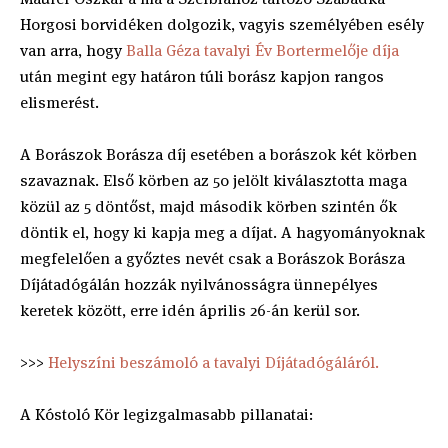
Horgosi borvidéken dolgozik, vagyis személyében esély
van arra, hogy
Balla Géza tavalyi Év Bortermelője díja
után megint egy határon túli borász kapjon rangos
elismerést.
A Borászok Borásza díj esetében a borászok két körben
szavaznak. Első körben az 50 jelölt kiválasztotta maga
közül az 5 döntőst, majd második körben szintén ők
döntik el, hogy ki kapja meg a díjat. A hagyományoknak
megfelelően a győztes nevét csak a Borászok Borásza
Díjátadógálán hozzák nyilvánosságra ünnepélyes
keretek között, erre idén április 26-án kerül sor.
>>>
Helyszíni beszámoló a tavalyi Díjátadógáláról.
A Kóstoló Kör legizgalmasabb pillanatai: