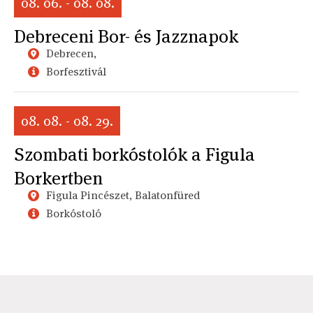
08. 06. - 08. 08.
Debreceni Bor- és Jazznapok
Debrecen,
Borfesztivál
08. 08. - 08. 29.
Szombati borkóstolók a Figula
Borkertben
Figula Pincészet, Balatonfüred
Borkóstoló