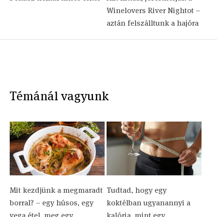
Winelovers River Nightot –
aztán felszálltunk a hajóra
Témánál vagyunk
Mit kezdjünk a megmaradt
Tudtad, hogy egy
borral? – egy húsos, egy
koktélban ugyanannyi a
vega étel, meg egy
kalória, mint egy