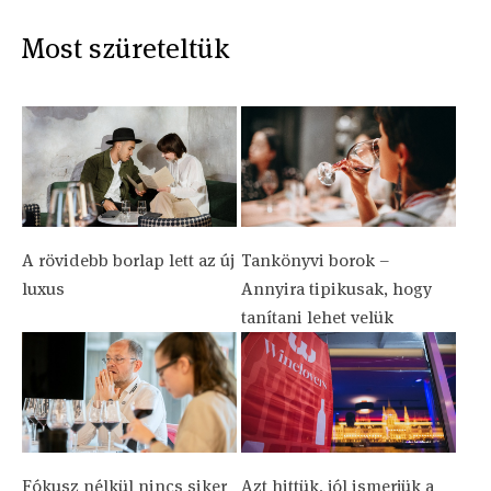
Most szüreteltük
A rövidebb borlap lett az új
Tankönyvi borok –
luxus
Annyira tipikusak, hogy
tanítani lehet velük
Fókusz nélkül nincs siker
Azt hittük, jól ismerjük a