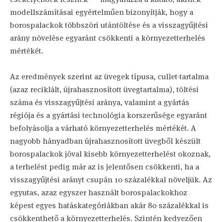
modellszámításai egyértelműen bizonyítják, hogy a
borospalackok többszöri utántöltése és a visszagyűjtési
arány növelése egyaránt csökkenti a környezetterhelés
mértékét.
Az eredmények szerint az üvegek típusa, cullet-tartalma
(azaz reciklált, újrahasznosított üvegtartalma), töltési
száma és visszagyűjtési aránya, valamint a gyártás
régiója és a gyártási technológia korszerűsége egyaránt
befolyásolja a várható környezetterhelés mértékét. A
nagyobb hányadban újrahasznosított üvegből készült
borospalackok jóval kisebb környezetterhelést okoznak,
a terhelést pedig már az is jelentősen csökkenti, ha a
visszagyűjtési arányt csupán 10 százalékkal növeljük. Az
egyutas, azaz egyszer használt borospalackokhoz
képest egyes hatáskategóriákban akár 80 százalékkal is
csökkenthető a környezetterhelés. Szintén kedvezően