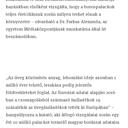
hazánkban elsőként vizsgálta, hogy a borospalackok
teljes életciklusuk során milyen terhet rónak a
környezetre – olvasható a Dr. Farkas Alexanda, az
egyetem Médiaközpontjának munkatársa által írt
beszámolóban.
„Az üveg közömbös anyag, lebomlási ideje azonban 1
millió évre tehető, lerakása pedig jelentős
földterületeket foglal. Az Eurostat adatai alapján 2016-
ban a csomagolásból származó hulladékok 19
százalékát az üveghulladékok tették ki Európában” –
hangsúlyozza a kutató, aki átfogó vizsgálatai során egy
évi 10 millió palackot termelő magyar borászat adataira