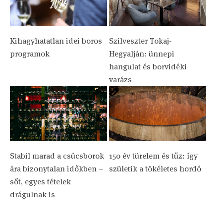
Kihagyhatatlan idei boros
Szilveszter Tokaj-
programok
Hegyalján: ünnepi
hangulat és borvidéki
varázs
Stabil marad a csúcsborok
150 év türelem és tűz: így
ára bizonytalan időkben –
születik a tökéletes hordó
sőt, egyes tételek
drágulnak is