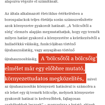
alapozva végezte el számításait.
Az általa alkalmazott életciklus-értékelésben a
borospalackok teljes életútja során számszerűsítette
azok környezetre gyakorolt hatásait. „A ’bölcsőtől a
sírig’ elemzés alapján megmutathatjuk, hogy egy termék
milyen hatást gyakorol a környezetére a keletkezésétől a
hulladékká válásáig, funkciójában történő
újrahasználatáig, vagy anyagában történő
A ’bölcsőtől a bölcsőig’
újrahasznosításáig.
elmélet már egy előbbre mutató,
környezettudatos megközelítés,
mivel
az újrahasznosítás környezeti hatásával is számolva a
sír lehet egy új termék bölcsője, melynek környezetre
gyakorolt hatásai is kedvezőbbek, fajlagosan
csekélyebbek lesznek” – magyarázza a kutató, akinek