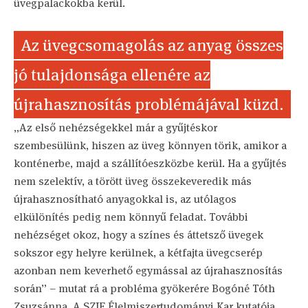
üvegpalackokba kerül.
Az üvegcsomagolás az anyag összes
jó tulajdonsága ellenére az
újrahasznosítás problémájával küzd.
„Az első nehézségekkel már a gyűjtéskor
szembesülünk, hiszen az üveg könnyen törik, amikor a
konténerbe, majd a szállítóeszközbe kerül. Ha a gyűjtés
nem szelektív, a törött üveg összekeveredik más
újrahasznosítható anyagokkal is, az utólagos
elkülönítés pedig nem könnyű feladat. További
nehézséget okoz, hogy a színes és áttetsző üvegek
sokszor egy helyre kerülnek, a kétfajta üvegcserép
azonban nem keverhető egymással az újrahasznosítás
során” – mutat rá a probléma gyökerére Bogóné Tóth
Zsuzsánna. A SZIE Élelmiszertudományi Kar kutatója