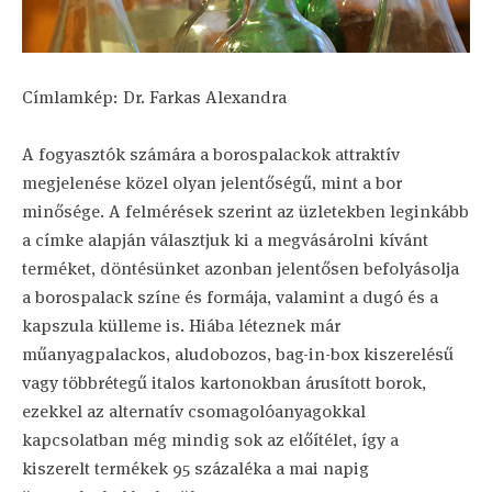
Címlamkép: Dr. Farkas Alexandra
A fogyasztók számára a borospalackok attraktív
megjelenése közel olyan jelentőségű, mint a bor
minősége. A felmérések szerint az üzletekben leginkább
a címke alapján választjuk ki a megvásárolni kívánt
terméket, döntésünket azonban jelentősen befolyásolja
a borospalack színe és formája, valamint a dugó és a
kapszula külleme is. Hiába léteznek már
műanyagpalackos, aludobozos, bag-in-box kiszerelésű
vagy többrétegű italos kartonokban árusított borok,
ezekkel az alternatív csomagolóanyagokkal
kapcsolatban még mindig sok az előítélet, így a
kiszerelt termékek 95 százaléka a mai napig