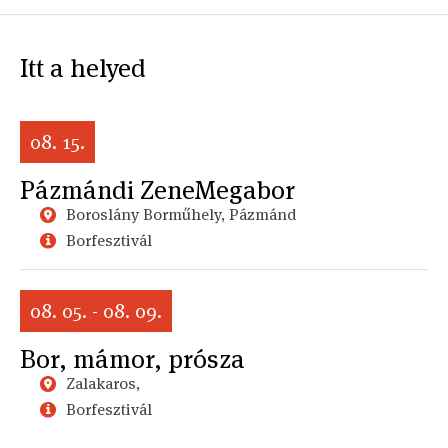
Itt a helyed
08. 15.
Pázmándi ZeneMegabor
Boroslány Borműhely, Pázmánd
Borfesztivál
08. 05. - 08. 09.
Bor, mámor, prósza
Zalakaros,
Borfesztivál