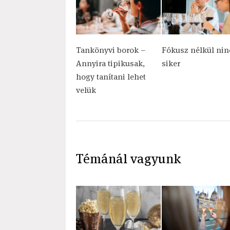
Tankönyvi borok –
Fókusz nélkül nin
Annyira tipikusak,
siker
hogy tanítani lehet
velük
Témánál vagyunk