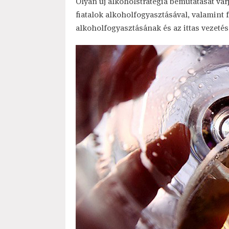
Olyan új alkoholstratégia bemutatását vár
fiatalok alkoholfogyasztásával, valamint 
alkoholfogyasztásának és az ittas vezetés