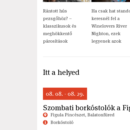
Rántott hús
Ha csak hat stand
pezsgőhöz? –
keresnél fel a
klasszikusok és
Winelovers River
meghökkentő
Nighton, ezek
párosítások
legyenek azok
Itt a helyed
08. 08. - 08. 29.
Szombati borkóstolók a Fi
Figula Pincészet, Balatonfüred
Borkóstoló