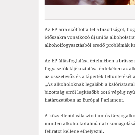
Az EP arra szólította fel a bizottságot, h
időszakra vonatkozó új uniós alkoholstrat
alkoholfogyasztásból eredő problémák k
Az EP állásfoglalása értelmében a brüssze
fogyasztók tájékoztatása érdekében az alk
az összetevők és a tápérték feltüntetését
„Az alkoholoknak legalább a kalóriatartal
bizottság erről legkésőbb 2016 végéig nyúj
határozatában az Európai Parlament.
A közvetlenül választott uniós társjogal
minden alkoholtartalmú ital csomagolásán
feliratot kellene elhelyezni.