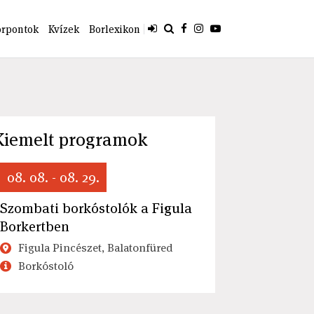
orpontok
Kvízek
Borlexikon
Kiemelt programok
08. 08. - 08. 29.
Szombati borkóstolók a Figula
Borkertben
Figula Pincészet, Balatonfüred
Borkóstoló