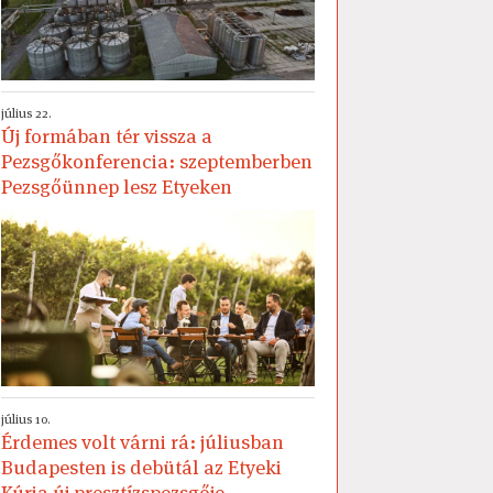
július 22.
Új formában tér vissza a
Pezsgőkonferencia: szeptemberben
Pezsgőünnep lesz Etyeken
július 10.
Érdemes volt várni rá: júliusban
Budapesten is debütál az Etyeki
Kúria új presztízspezsgője