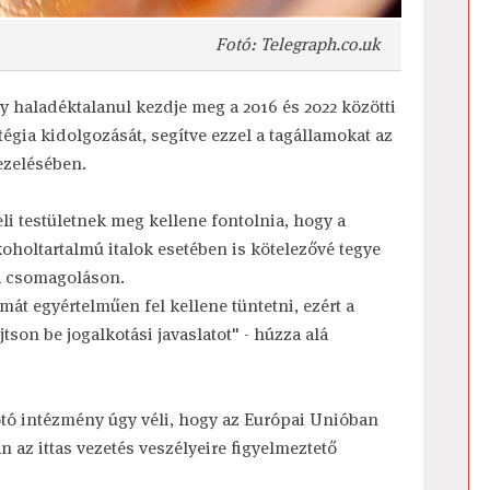
Fotó: Telegraph.co.uk
ogy haladéktalanul kezdje meg a 2016 és 2022 közötti
égia kidolgozását, segítve ezzel a tagállamokat az
ezelésében.
li testületnek meg kellene fontolnia, hogy a
oholtartalmú italok esetében is kötelezővé tegye
 a csomagoláson.
mát egyértelműen fel kellene tüntetni, ezért a
tson be jogalkotási javaslatot" - húzza alá
kotó intézmény úgy véli, hogy az Európai Unióban
 az ittas vezetés veszélyeire figyelmeztető