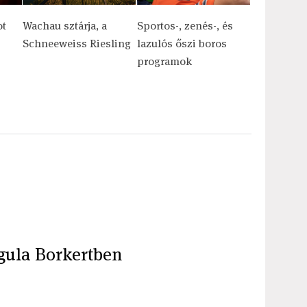
ot
Wachau sztárja, a
Sportos-, zenés-, és
Schneeweiss Riesling
lazulós őszi boros
programok
gula Borkertben