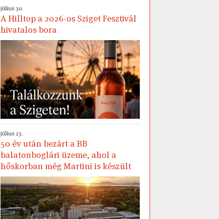
július 30.
A Hilltop a 2026-os Sziget Fesztivál
hivatalos bora
július 23.
50 év után bezárt a BB
balatonboglári üzeme, ahol a
hőskorban még Martini is készült