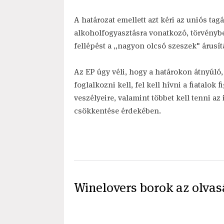
A határozat emellett azt kéri az uniós tag
alkoholfogyasztásra vonatkozó, törvénybe
fellépést a „nagyon olcsó szeszek" árusít
Az EP úgy véli, hogy a határokon átnyúló
foglalkozni kell, fel kell hívni a fiatalok
veszélyeire, valamint többet kell tenni a
csökkentése érdekében.
Winelovers borok az olvas