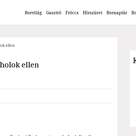
Borvilág
Gasztró
Fröccs
Hírszüret
Bornaptár
B
ok ellen
holok ellen