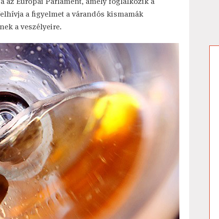
ja az Európai Parlament, amely foglalkozik a
felhívja a figyelmet a várandós kismamák
nek a veszélyeire.