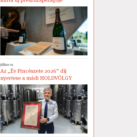
július 01.
Az „Év Pincészete 2026” díj
nyertese a mádi HOLDVÖLGY