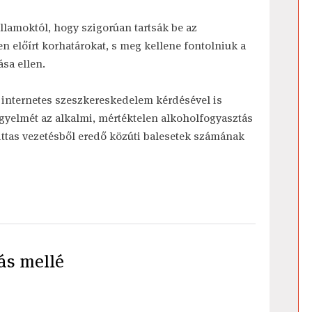
államoktól, hogy szigorúan tartsák be az
n előírt korhatárokat, s meg kellene fontolniuk a
ása ellen.
, internetes szeszkereskedelem kérdésével is
 figyelmét az alkalmi, mértéktelen alkoholfogyasztás
z ittas vezetésből eredő közúti balesetek számának
ás mellé