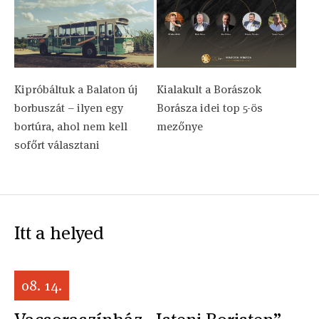
Kipróbáltuk a Balaton új
Kialakult a Borászok
borbuszát – ilyen egy
Borásza idei top 5-ös
bortúra, ahol nem kell
mezőnye
sofőrt választani
Itt a helyed
08. 14.