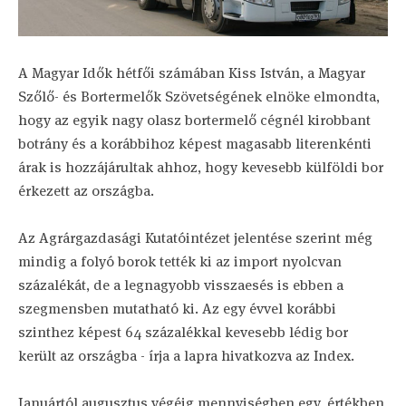
A Magyar Idők hétfői számában Kiss István, a Magyar
Szőlő- és Bortermelők Szövetségének elnöke elmondta,
hogy az egyik nagy olasz bortermelő cégnél kirobbant
botrány és a korábbihoz képest magasabb literenkénti
árak is hozzájárultak ahhoz, hogy kevesebb külföldi bor
érkezett az országba.
Az Agrárgazdasági Kutatóintézet jelentése szerint még
mindig a folyó borok tették ki az import nyolcvan
százalékát, de a legnagyobb visszaesés is ebben a
szegmensben mutatható ki. Az egy évvel korábbi
szinthez képest 64 százalékkal kevesebb lédig bor
került az országba - írja a lapra hivatkozva az Index.
Januártól augusztus végéig mennyiségben egy, értékben