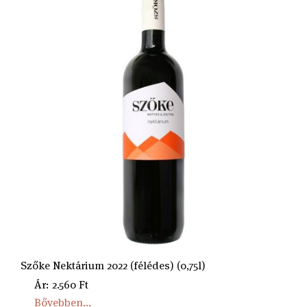
Szőke Nektárium 2022 (félédes) (0,75l)
Ár: 2.560 Ft
Bővebben...