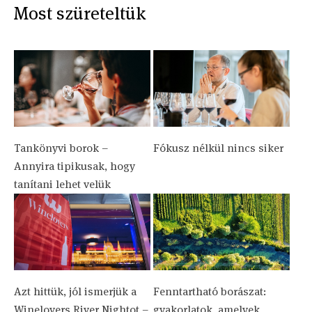
Most szüreteltük
Tankönyvi borok –
Fókusz nélkül nincs siker
Annyira tipikusak, hogy
tanítani lehet velük
Azt hittük, jól ismerjük a
Fenntartható borászat:
Winelovers River Nightot –
gyakorlatok, amelyek