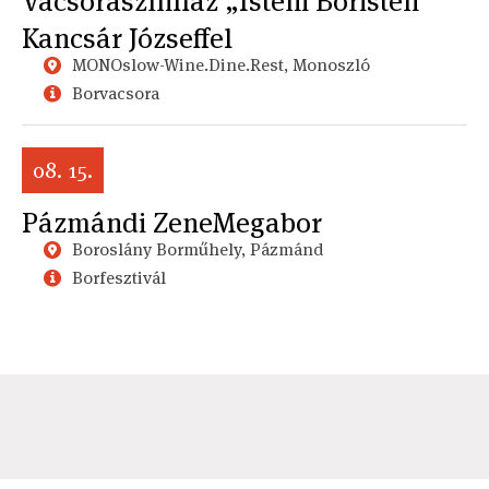
Vacsoraszínház „Isteni Boristen”
Kancsár Józseffel
MONOslow-Wine.Dine.Rest, Monoszló
Borvacsora
08. 15.
Pázmándi ZeneMegabor
Boroslány Borműhely, Pázmánd
Borfesztivál