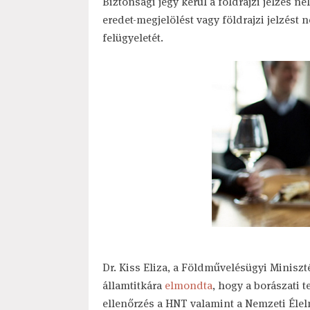
Biztonsági jegy kerül a földrajzi jelzés né
eredet-megjelölést vagy földrajzi jelzést
felügyeletét.
Dr. Kiss Eliza, a Földművelésügyi Miniszt
államtitkára
elmondta
, hogy a borászati 
ellenőrzés a HNT valamint a Nemzeti Élel