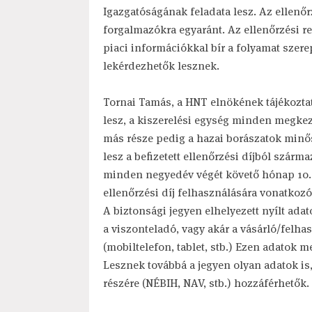
Igazgatóságának feladata lesz. Az ellenőr
forgalmazókra egyaránt. Az ellenőrzési re
piaci információkkal bír a folyamat szere
lekérdezhetők lesznek.
Tornai Tamás, a HNT elnökének tájékoztatá
lesz, a kiszerelési egység minden megkezd
más része pedig a hazai borászatok minős
lesz a befizetett ellenőrzési díjból szárm
minden negyedév végét követő hónap 10. 
ellenőrzési díj felhasználására vonatkoz
A biztonsági jegyen elhelyezett nyílt ada
a viszonteladó, vagy akár a vásárló/felha
(mobiltelefon, tablet, stb.) Ezen adatok
Lesznek továbbá a jegyen olyan adatok is
részére (NÉBIH, NAV, stb.) hozzáférhetők.