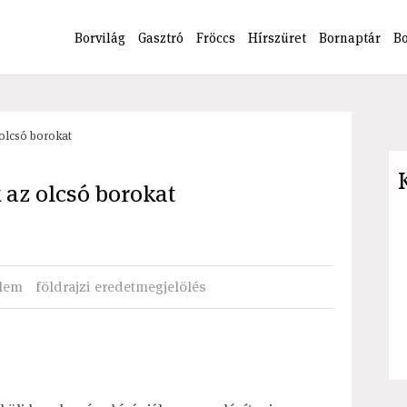
Borvilág
Gasztró
Fröccs
Hírszüret
Bornaptár
B
 olcsó borokat
 az olcsó borokat
elem
földrajzi eredetmegjelölés