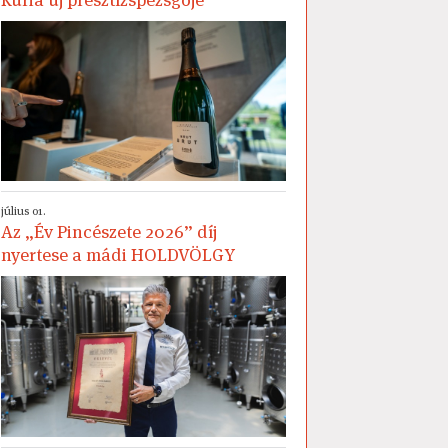
július 01.
Az „Év Pincészete 2026” díj
nyertese a mádi HOLDVÖLGY