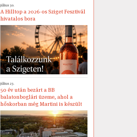
július 30.
A Hilltop a 2026-os Sziget Fesztivál
hivatalos bora
július 23.
50 év után bezárt a BB
balatonboglári üzeme, ahol a
hőskorban még Martini is készült