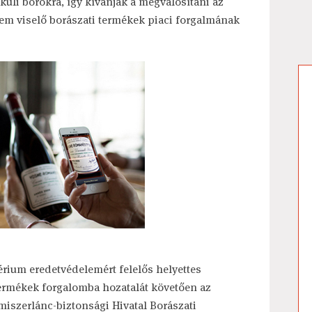
lküli borokra, így kívánják a megvalósítani az
 nem viselő borászati termékek piaci forgalmának
érium eredetvédelemért felelős helyettes
termékek forgalomba hozatalát követően az
miszerlánc-biztonsági Hivatal Borászati