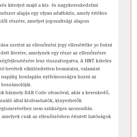
zés kiterjed majd a kis- és nagykereskedelmi
ndszer alapja egy olyan adatbázis, amely értékes
plői részére, amelyet jogosultsági alapon
sa szerint az ellenőrzési jegy ellenértéke 30 forint
ett literére, amelynek egy része az ellenőrzésre
égfejlesztésére lesz visszaforgatva. A HNT köteles
azó bevételt elkülönítetten bemutatni, valamint
napjáig honlapján nyilvánosságra hozni az
ó beszámolóját.
tok bármely BAR Code olvasóval, akár a kereskedő,
sználó által kiolvashatók, kinyerhetők
 megismeréséhez nem szükséges azonosítás.
, amelyek csak az ellenőrzésben érintett hatóságok