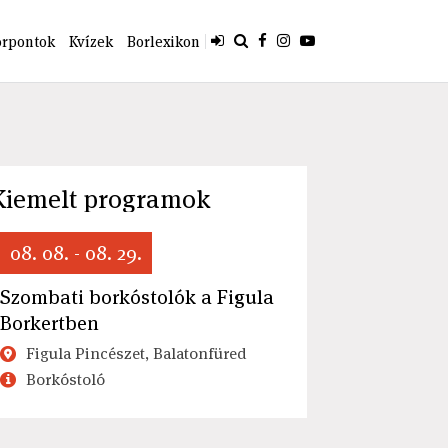
orpontok
Kvízek
Borlexikon
Kiemelt programok
08. 08. - 08. 29.
Szombati borkóstolók a Figula
Borkertben
Figula Pincészet, Balatonfüred
Borkóstoló