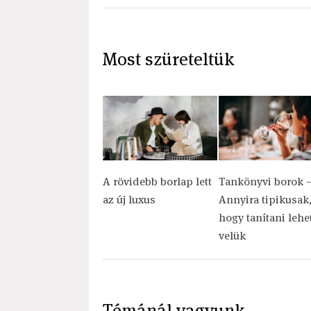
Most szüreteltük
A rövidebb borlap lett
Tankönyvi borok 
az új luxus
Annyira tipikusak
hogy tanítani lehe
velük
Témánál vagyunk