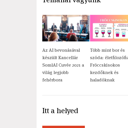
Az AI bevonásával
Több mint bor és
készült Kancellár
szóda: életfilozófia
SomlAI Cuvée 2021 a
Fröccskisokos
világ legjobb
kezdőknek és
fehérbora
haladóknak
Itt a helyed