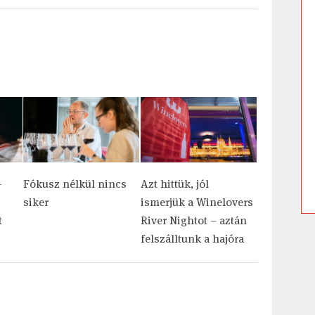
–
Fókusz nélkül nincs
Azt hittük, jól
,
siker
ismerjük a Winelovers
t
River Nightot – aztán
felszálltunk a hajóra