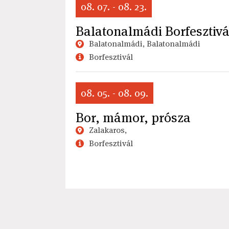
08. 07. - 08. 23.
Balatonalmádi Borfesztivá
Balatonalmádi, Balatonalmádi
Borfesztivál
08. 05. - 08. 09.
Bor, mámor, prósza
Zalakaros,
Borfesztivál