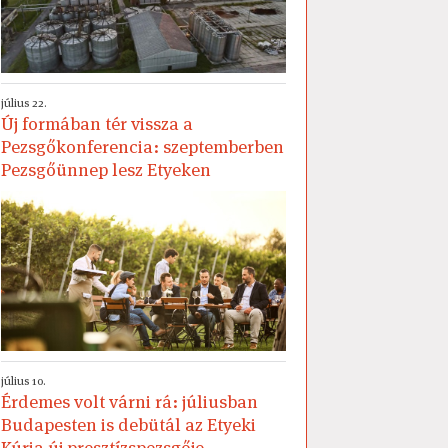
július 22.
Új formában tér vissza a
Pezsgőkonferencia: szeptemberben
Pezsgőünnep lesz Etyeken
július 10.
Érdemes volt várni rá: júliusban
Budapesten is debütál az Etyeki
Kúria új presztízspezsgője