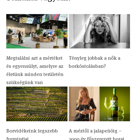
Megtalálni azt a mértéket
Tényleg jobbak a nők a
és egyensúlyt, amelyre az
borkóstolásban?
életünk minden területén
szükségünk van
Borvidékeink legszebb
A méztől a jalapeñóig –
furmintjai
2000 év fűszerezett borai