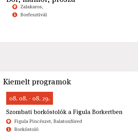
Zalakaros,
Borfesztivál
Kiemelt programok
08. 08. - 08. 29.
Szombati borkóstolók a Figula Borkertben
Figula Pincészet, Balatonfüred
Borkóstoló