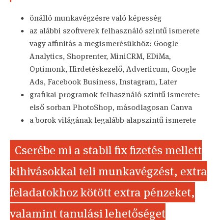
önálló munkavégzésre való képesség
az alábbi szoftverek felhasználó szintű ismerete
vagy affinitás a megismerésükhöz: Google
Analytics, Shoprenter, MiniCRM, EDiMa,
Optimonk, Hirdetéskezelő, Adverticum, Google
Ads, Facebook Business, Instagram, Later
grafikai programok felhasználó szintű ismerete:
első sorban PhotoShop, másodlagosan Canva
a borok világának legalább alapszintű ismerete
Cserébe mi a stabil fix fizetés mellett
kihivásokkal teli munkavégzést, extra
feladatokhoz kötött extra pénzeket,
valamint tanulási lehetőséget