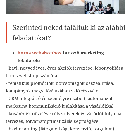
Szerinted neked találtuk ki az alábbi
feladatokat?
boros webshophoz
tartozó marketing
feladatok:
- havi, negyedéves, éves akciók tervezése, lebonyolítása
boros webshop számára
- tematikus promóciók, borcsomagok összeállítása,
kampányok megvalósításában való részvétel
- CRM integráció és személyre szabott, automatizált
marketing kommunikáció kialakítása a vásárlókkal
- kosárérték növelése célszoftverek és vásárlói folyamat
tervezés, folyamatoptimalizálás segítségével
- havi riporting (látogatottság, konverzió, forgalom)