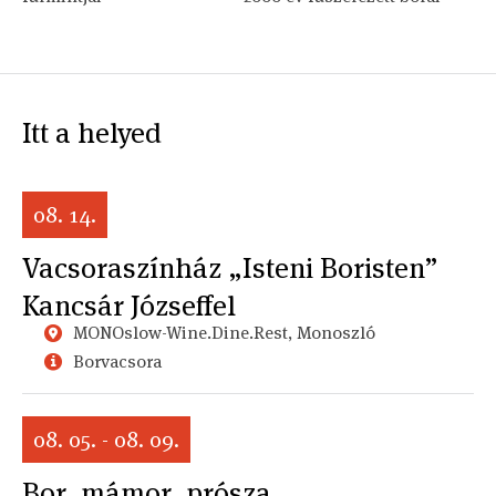
Itt a helyed
08. 14.
Vacsoraszínház „Isteni Boristen”
Kancsár Józseffel
MONOslow-Wine.Dine.Rest, Monoszló
Borvacsora
08. 05. - 08. 09.
Bor, mámor, prósza