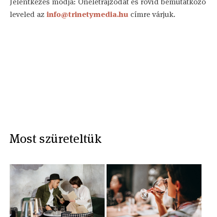
Jelentkezés módja: Önéletrajzodat és rövid bemutatkozó
leveled az
info@trinetymedia.hu
címre várjuk.
Most szüreteltük