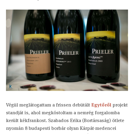
Végül meglátogattam a frissen debütált
Egytőről
projekt
standját is, ahol megkóstoltam a nemrég forgalomba
került kékfrankost. Szabados Erika (Bortársaság) ötlete
nyomán 8 budapesti borbár olyan Kárpát-medencei