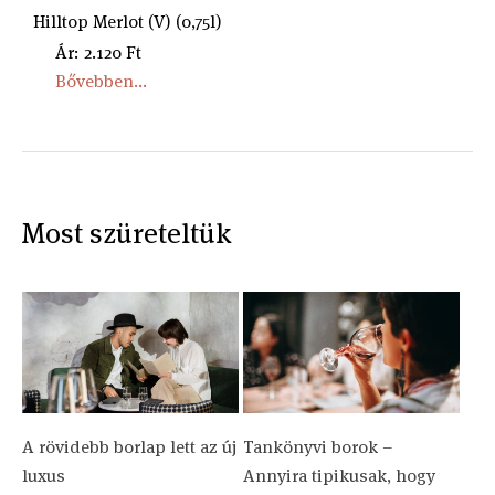
Hilltop Merlot (V) (0,75l)
Ár: 2.120 Ft
Bővebben...
Most szüreteltük
A rövidebb borlap lett az új
Tankönyvi borok –
luxus
Annyira tipikusak, hogy