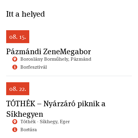
Itt a helyed
08. 15.
Pázmándi ZeneMegabor
Boroslány Borműhely, Pázmánd
Borfesztivál
08. 22.
TÓTHÉK – Nyárzáró piknik a
Síkhegyen
Tóthék - Síkhegy, Eger
Bortúra