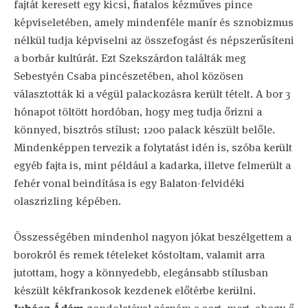
fajtát keresett egy kicsi, fiatalos kézműves pince
képviseletében, amely mindenféle manír és sznobizmus
nélkül tudja képviselni az összefogást és népszerűsíteni
a borbár kultúrát. Ezt Szekszárdon találták meg
Sebestyén Csaba pincészetében, ahol közösen
választották ki a végül palackozásra került tételt. A bor 3
hónapot töltött hordóban, hogy meg tudja őrizni a
könnyed, bisztrós stílust; 1200 palack készült belőle.
Mindenképpen tervezik a folytatást idén is, szóba került
egyéb fajta is, mint például a kadarka, illetve felmerült a
fehér vonal beindítása is egy Balaton-felvidéki
olaszrizling képében.
Összességében mindenhol nagyon jókat beszélgettem a
borokról és remek tételeket kóstoltam, valamit arra
jutottam, hogy a könnyedebb, elegánsabb stílusban
készült kékfrankosok kezdenek előtérbe kerülni.