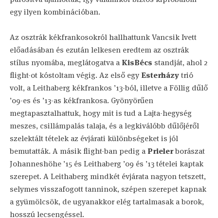
egy ilyen kombinációban.
Az osztrák kékfrankosokról hallhattunk Vancsik Ivett
előadásában és ezután lelkesen eredtem az osztrák
stílus nyomába, meglátogatva a
KisBécs
standját, ahol 2
flight-ot kóstoltam végig. Az első egy
Esterházy
trió
volt, a Leithaberg kékfrankos ’13-ból, illetve a Föllig dűlő
’09-es és ’13-as kékfrankosa. Gyönyörűen
megtapasztalhattuk, hogy mit is tud a Lajta-hegység
meszes, csillámpalás talaja, és a legkiválóbb dűlőjéről
szelektált tételek az évjárati különbségeket is jól
bemutatták. A másik flight-ban pedig a
Prieler
borászat
Johanneshöhe ’15 és Leithaberg ’09 és ’13 tételei kaptak
szerepet. A Leithaberg mindkét évjárata nagyon tetszett,
selymes visszafogott tanninok, szépen szerepet kapnak
a gyümölcsök, de ugyanakkor elég tartalmasak a borok,
hosszú lecsengéssel.