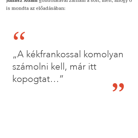
Juhász Ádám
gondolatával zárnám a sort, mert, ahogy ő
is mondta az előadásában:
„A kékfrankossal komolyan
számolni kell, már itt
kopogtat…”