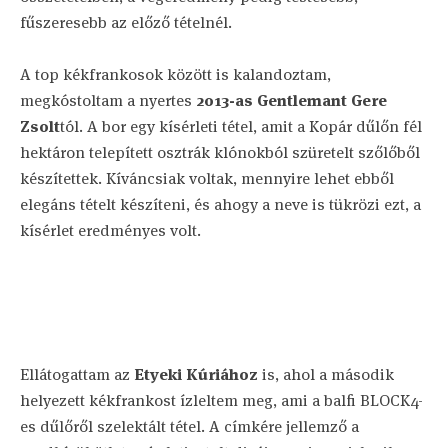
fűszeresebb az előző tételnél.
A top kékfrankosok között is kalandoztam,
megkóstoltam a nyertes
2013-as Gentlemant Gere
Zsolt
tól. A bor egy kísérleti tétel, amit a Kopár dűlőn fél
hektáron telepített osztrák klónokból szüretelt szőlőből
készítettek. Kíváncsiak voltak, mennyire lehet ebből
elegáns tételt készíteni, és ahogy a neve is tükrözi ezt, a
kísérlet eredményes volt.
Ellátogattam az
Etyeki Kúriához
is, ahol a második
helyezett kékfrankost ízleltem meg, ami a balfi BLOCK4-
es dűlőről szelektált tétel. A címkére jellemző a