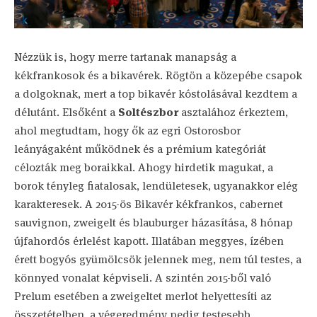
Nézzük is, hogy merre tartanak manapság a
kékfrankosok és a bikavérek. Rögtön a közepébe csapok
a dolgoknak, mert a top bikavér kóstolásával kezdtem a
délutánt. Elsőként a
Soltészbor
asztalához érkeztem,
ahol megtudtam, hogy ők az egri Ostorosbor
leányágaként működnek és a prémium kategóriát
célozták meg boraikkal. Ahogy hirdetik magukat, a
borok tényleg fiatalosak, lendületesek, ugyanakkor elég
karakteresek. A 2015-ös Bikavér kékfrankos, cabernet
sauvignon, zweigelt és blauburger házasítása, 8 hónap
újfahordós érlelést kapott. Illatában meggyes, ízében
érett bogyós gyümölcsök jelennek meg, nem túl testes, a
könnyed vonalat képviseli. A szintén 2015-ből való
Prelum esetében a zweigeltet merlot helyettesíti az
összetételben, a végeredmény pedig testesebb,