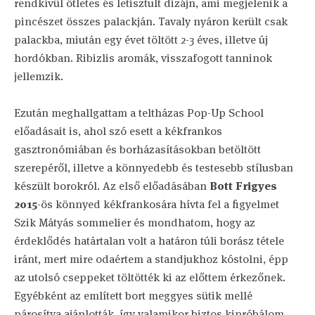
rendkívül ötletes és letisztult dizájn, ami megjelenik a
pincészet összes palackján. Tavaly nyáron került csak
palackba, miután egy évet töltött 2-3 éves, illetve új
hordókban. Ribizlis aromák, visszafogott tanninok
jellemzik.
Ezután meghallgattam a teltházas Pop-Up School
előadásait is, ahol szó esett a kékfrankos
gasztronómiában és borházasításokban betöltött
szerepéről, illetve a könnyedebb és testesebb stílusban
készült borokról. Az első előadásában
Bott Frigyes
2015
-ös könnyed kékfrankosára hívta fel a figyelmet
Szik Mátyás sommelier és mondhatom, hogy az
érdeklődés határtalan volt a határon túli borász tétele
iránt, mert mire odaértem a standjukhoz kóstolni, épp
az utolsó cseppeket töltötték ki az előttem érkezőnek.
Egyébként az említett bort meggyes sütik mellé
párosítva ajánlották, így valamikor biztos kipróbálom