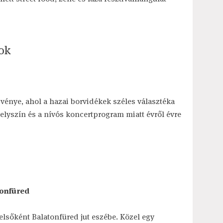
ok
énye, ahol a hazai borvidékek széles választéka
helyszín és a nívós koncertprogram miatt évről évre
tonfüred
elsőként Balatonfüred jut eszébe. Közel egy