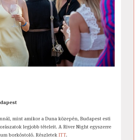
udapest
annál, mint amikor a Duna közepén, Budapest esti
orászatok legjobb tételeit. A River Night egyszerre
ium borkóstoló. Részletek
ITT
.