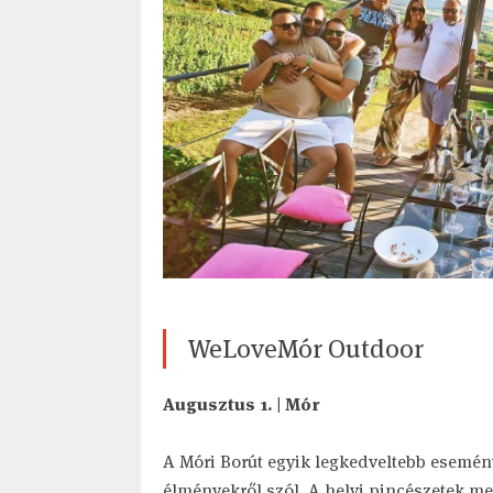
WeLoveMór Outdoor
Augusztus 1. | Mór
A Móri Borút egyik legkedveltebb esemény
élményekről szól. A helyi pincészetek mell