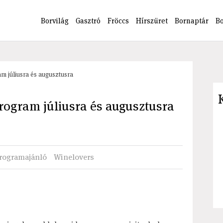
Borvilág
Gasztró
Fröccs
Hírszüret
Bornaptár
B
m júliusra és augusztusra
rogram júliusra és augusztusra
rogramajánló
Winelovers