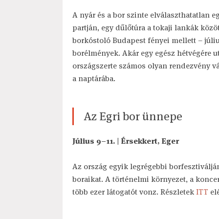
A nyár és a bor szinte elválaszthatatlan 
partján, egy dűlőtúra a tokaji lankák közö
borkóstoló Budapest fényei mellett – júl
borélmények. Akár egy egész hétvégére ut
országszerte számos olyan rendezvény vá
a naptárába.
Az Egri bor ünnepe
Július 9–11. | Érsekkert, Eger
Az ország egyik legrégebbi borfesztiváljá
boraikat. A történelmi környezet, a konc
több ezer látogatót vonz. Részletek
ITT
el