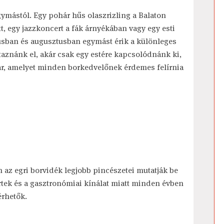
egymástól. Egy pohár hűs olaszrizling a Balaton
tt, egy jazzkoncert a fák árnyékában vagy egy esti
iusban és augusztusban egymást érik a különleges
aznánk el, akár csak egy estére kapcsolódnánk ki,
r, amelyet minden borkedvelőnek érdemes felírnia
n az egri borvidék legjobb pincészetei mutatják be
ertek és a gasztronómiai kínálat miatt minden évben
érhetők.