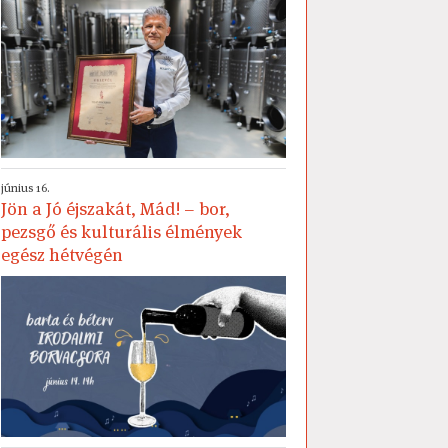
június 16.
Jön a Jó éjszakát, Mád! – bor,
pezsgő és kulturális élmények
egész hétvégén