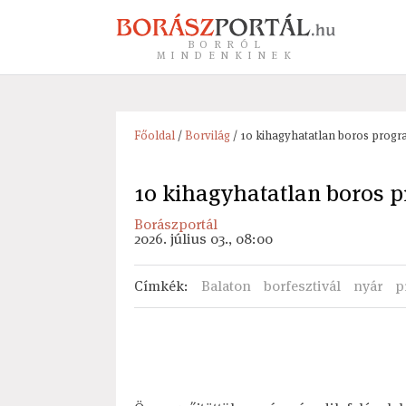
BORRÓL
MINDENKINEK
Főoldal
/
Borvilág
/ 10 kihagyhatatlan boros progra
10 kihagyhatatlan boros p
Borászportál
2026. július 03., 08:00
Címkék
:
Balaton
borfesztivál
nyár
p