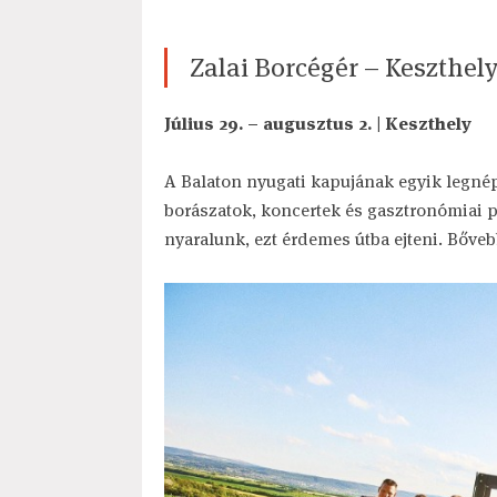
Zalai Borcégér – Keszthel
Július 29. – augusztus 2. | Keszthely
A Balaton nyugati kapujának egyik legnép
borászatok, koncertek és gasztronómiai p
nyaralunk, ezt érdemes útba ejteni. Bőv