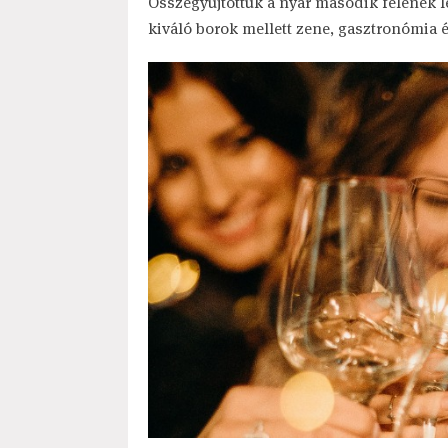
Összegyűjtöttük a nyár második felének l
kiváló borok mellett zene, gasztronómia és