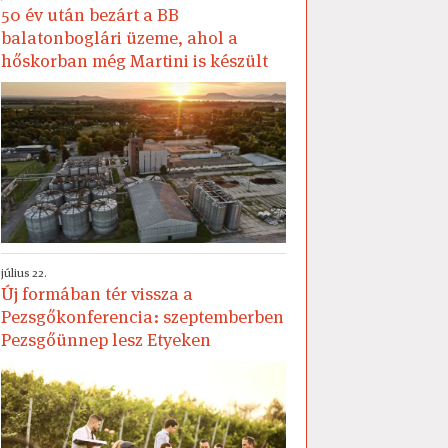
50 év után bezárt a BB
balatonboglári üzeme, ahol a
hőskorban még Martini is készült
július 22.
Új formában tér vissza a
Pezsgőkonferencia: szeptemberben
Pezsgőünnep lesz Etyeken