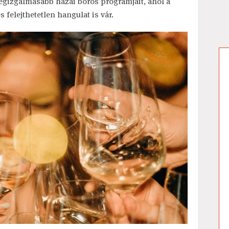
egizgalmasabb hazai boros programjait, ahol a
 felejthetetlen hangulat is vár.