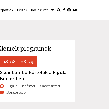
orpontok
Kvízek
Borlexikon
Kiemelt programok
08. 08. - 08. 29.
Szombati borkóstolók a Figula
Borkertben
Figula Pincészet, Balatonfüred
Borkóstoló