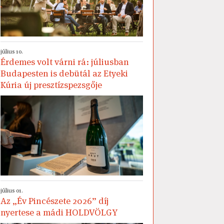
július 10.
Érdemes volt várni rá: júliusban
Budapesten is debütál az Etyeki
Kúria új presztízspezsgője
július 01.
Az „Év Pincészete 2026” díj
nyertese a mádi HOLDVÖLGY