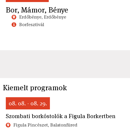
Bor, Mámor, Bénye
Erdőbénye, Erdőbénye
Borfesztivál
Kiemelt programok
08. 08. - 08. 29.
Szombati borkóstolók a Figula Borkertben
Figula Pincészet, Balatonfüred