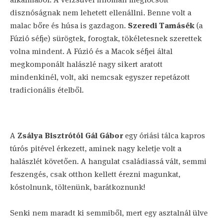
disznóságnak nem lehetett ellenállni. Benne volt a
malac bőre és húsa is gazdagon.
Szeredi Tamásék
(a
Fúzió séfje) sürögtek, forogtak, tökéletesnek szerettek
volna mindent. A Fúzió és a Macok séfjei által
megkomponált halászlé nagy sikert aratott
mindenkinél, volt, aki nemcsak egyszer repetázott
tradicionális ételből.
A
Zsálya Bisztrótól Gál Gábor
egy óriási tálca kapros
túrós pitével érkezett, aminek nagy keletje volt a
halászlét követően. A hangulat családiassá vált, semmi
feszengés, csak otthon kellett érezni magunkat,
kóstolnunk, töltenünk, barátkoznunk!
Senki nem maradt ki semmiből, mert egy asztalnál ülve