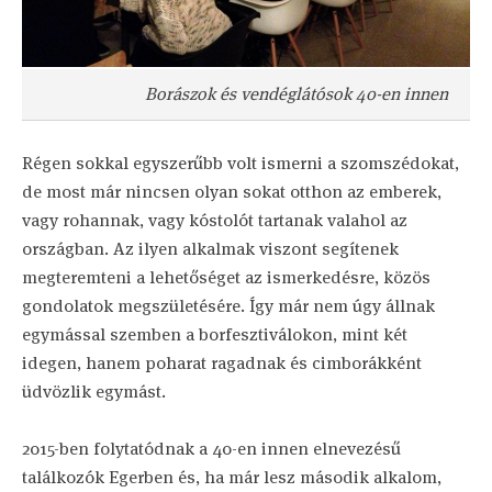
Borászok és vendéglátósok 40-en innen
Régen sokkal egyszerűbb volt ismerni a szomszédokat,
de most már nincsen olyan sokat otthon az emberek,
vagy rohannak, vagy kóstolót tartanak valahol az
országban. Az ilyen alkalmak viszont segítenek
megteremteni a lehetőséget az ismerkedésre, közös
gondolatok megszületésére. Így már nem úgy állnak
egymással szemben a borfesztiválokon, mint két
idegen, hanem poharat ragadnak és cimborákként
üdvözlik egymást.
2015-ben folytatódnak a 40-en innen elnevezésű
találkozók Egerben és, ha már lesz második alkalom,