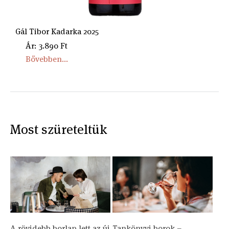
Gál Tibor Kadarka 2025
Ár: 3.890 Ft
Bővebben...
Most szüreteltük
A rövidebb borlap lett az új
Tankönyvi borok –