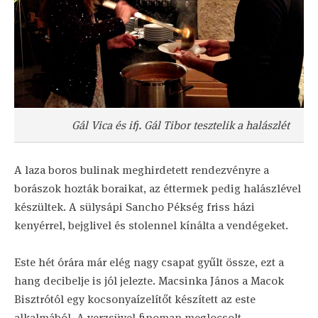
Gál Vica és ifj. Gál Tibor tesztelik a halászlét
A laza boros bulinak meghirdetett rendezvényre a
borászok hozták boraikat, az éttermek pedig halászlével
készültek. A sülysápi Sancho Pékség friss házi
kenyérrel, bejglivel és stolennel kínálta a vendégeket.
Este hét órára már elég nagy csapat gyűlt össze, ezt a
hang decibelje is jól jelezte. Macsinka János a Macok
Bisztrótól egy kocsonyaízelítőt készített az este
alkalmából. A verzsüvel finoman meglocsolt