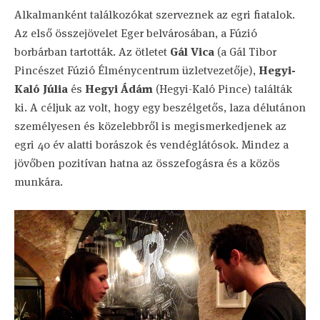
Alkalmanként találkozókat szerveznek az egri fiatalok.
Az első összejövelet Eger belvárosában, a Fúzió
borbárban tartották. Az ötletet
Gál Vica
(a Gál Tibor
Pincészet Fúzió Élménycentrum üzletvezetője),
Hegyi-
Kaló Júlia
és
Hegyi Ádám
(Hegyi-Kaló Pince) találták
ki. A céljuk az volt, hogy egy beszélgetős, laza délutánon
személyesen és közelebbről is megismerkedjenek az
egri 40 év alatti borászok és vendéglátósok. Mindez a
jövőben pozitívan hatna az összefogásra és a közös
munkára.