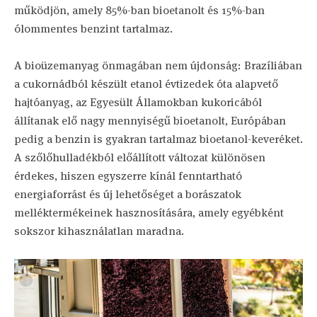
működjön, amely 85%-ban bioetanolt és 15%-ban
ólommentes benzint tartalmaz.
A bioüzemanyag önmagában nem újdonság: Brazíliában
a cukornádból készült etanol évtizedek óta alapvető
hajtóanyag, az Egyesült Államokban kukoricából
állítanak elő nagy mennyiségű bioetanolt, Európában
pedig a benzin is gyakran tartalmaz bioetanol-keveréket.
A szőlőhulladékból előállított változat különösen
érdekes, hiszen egyszerre kínál fenntartható
energiaforrást és új lehetőséget a borászatok
melléktermékeinek hasznosítására, amely egyébként
sokszor kihasználatlan maradna.