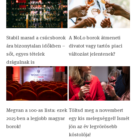
Stabil marad a csúcsborok
A NoLo borok átmeneti
ára bizonytalan időkben –
divatot vagy tartós piaci
sőt, egyes tételek
változást jelentenek?
drágulnak is
Megvan a 100-as lista: ezek
Töltsd meg a novembert
2025-ben a legjobb magyar
egy kis melegséggel! Ismét
borok!
jön az év legvörösebb
kóstolója!