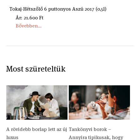
Tokaj-Hétszőlő 6 puttonyos Aszú 2017 (0,5l)
Ár: 21.600 Ft
Bővebben...
Most szüreteltük
A rövidebb borlap lett az új
Tankönyvi borok –
luxus
Annyira tipikusak, hogy