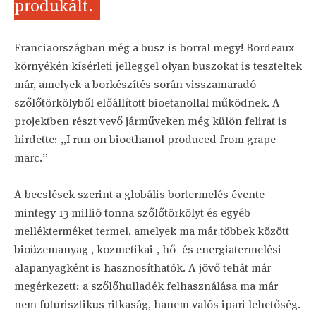
produkált.
Franciaországban még a busz is borral megy! Bordeaux
környékén kísérleti jelleggel olyan buszokat is teszteltek
már, amelyek a borkészítés során visszamaradó
szőlőtörkölyből előállított bioetanollal működnek. A
projektben részt vevő járműveken még külön felirat is
hirdette: „I run on bioethanol produced from grape
marc.”
A becslések szerint a globális bortermelés évente
mintegy 13 millió tonna szőlőtörkölyt és egyéb
mellékterméket termel, amelyek ma már többek között
bioüzemanyag-, kozmetikai-, hő- és energiatermelési
alapanyagként is hasznosíthatók. A jövő tehát már
megérkezett: a szőlőhulladék felhasználása ma már
nem futurisztikus ritkaság, hanem valós ipari lehetőség.