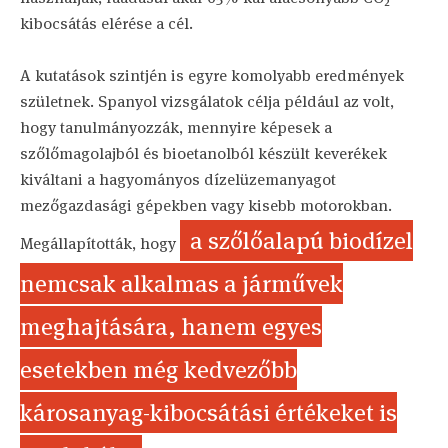
kibocsátás elérése a cél.
A kutatások szintjén is egyre komolyabb eredmények
születnek. Spanyol vizsgálatok célja például az volt,
hogy tanulmányozzák, mennyire képesek a
szőlőmagolajból és bioetanolból készült keverékek
kiváltani a hagyományos dízelüzemanyagot
mezőgazdasági gépekben vagy kisebb motorokban.
a szőlőalapú biodízel
Megállapították, hogy
nemcsak alkalmas a járművek
meghajtására, hanem egyes
esetekben még kedvezőbb
károsanyag-kibocsátási értékeket is