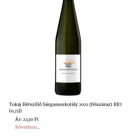
Tokaj-Hétszőlő Sárgamuskotály 2022 (félszáraz) BIO
(0,75l)
Ár: 2.530 Ft
Bővebben...