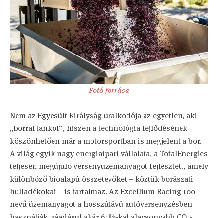
Fotó forrása
Nem az Egyesült Királyság uralkodója az egyetlen, aki
„borral tankol”, hiszen a technológia fejlődésének
köszönhetően már a motorsportban is megjelent a bor.
A világ egyik nagy energiaipari vállalata, a TotalEnergies
teljesen megújuló versenyüzemanyagot fejlesztett, amely
különböző bioalapú összetevőket – köztük borászati
hulladékokat – is tartalmaz. Az Excellium Racing 100
nevű üzemanyagot a hosszútávú autóversenyzésben
használják, ráadásul akár 65%-kal alacsonyabb CO₂-