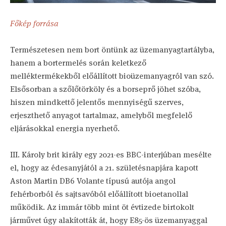
Főkép forrása
Természetesen nem bort öntünk az üzemanyagtartályba,
hanem a bortermelés során keletkező
melléktermékekből előállított bioüzemanyagról van szó.
Elsősorban a szőlőtörköly és a borseprő jöhet szóba,
hiszen mindkettő jelentős mennyiségű szerves,
erjeszthető anyagot tartalmaz, amelyből megfelelő
eljárásokkal energia nyerhető.
III. Károly brit király egy 2021-es BBC-interjúban mesélte
el, hogy az édesanyjától a 21. születésnapjára kapott
Aston Martin DB6 Volante típusú autója angol
fehérborból és sajtsavóból előállított bioetanollal
működik. Az immár több mint öt évtizede birtokolt
járművet úgy alakították át, hogy E85-ös üzemanyaggal