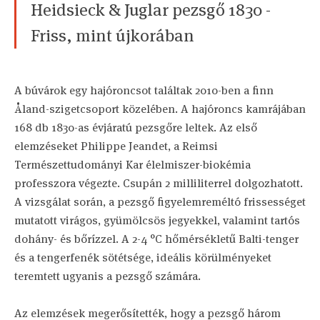
Heidsieck & Juglar pezsgő 1830 -
Friss, mint újkorában
A búvárok egy hajóroncsot találtak 2010-ben a finn
Åland-szigetcsoport közelében. A hajóroncs kamrájában
168 db 1830-as évjáratú pezsgőre leltek. Az első
elemzéseket Philippe Jeandet, a Reimsi
Természettudományi Kar élelmiszer-biokémia
professzora végezte. Csupán 2 milliliterrel dolgozhatott.
A vizsgálat során, a pezsgő figyelemreméltó frissességet
mutatott virágos, gyümölcsös jegyekkel, valamint tartós
dohány- és bőrízzel. A 2-4 °C hőmérsékletű Balti-tenger
és a tengerfenék sötétsége, ideális körülményeket
teremtett ugyanis a pezsgő számára.
Az elemzések megerősítették, hogy a pezsgő három