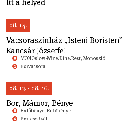
Itt a helyed
08. 14.
Vacsoraszínház „Isteni Boristen”
Kancsár Józseffel
MONOslow-Wine.Dine.Rest, Monoszló
Borvacsora
08. 13. - 08. 16.
Bor, Mámor, Bénye
Erdőbénye, Erdőbénye
Borfesztivál