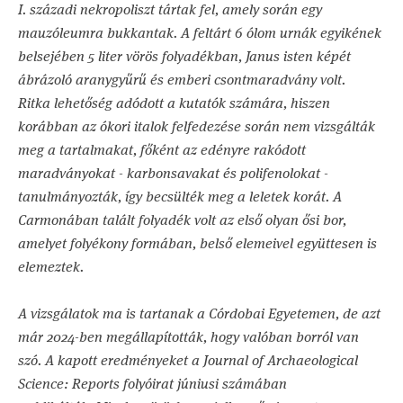
I. századi nekropoliszt tártak fel, amely során egy
mauzóleumra bukkantak. A feltárt 6 ólom urnák egyikének
belsejében 5 liter vörös folyadékban, Janus isten képét
ábrázoló aranygyűrű és emberi csontmaradvány volt.
Ritka lehetőség adódott a kutatók számára, hiszen
korábban az ókori italok felfedezése során nem vizsgálták
meg a tartalmakat, főként az edényre rakódott
maradványokat - karbonsavakat és polifenolokat -
tanulmányozták, így becsülték meg a leletek korát. A
Carmonában talált folyadék volt az első olyan ősi bor,
amelyet folyékony formában, belső elemeivel együttesen is
elemeztek.
A vizsgálatok ma is tartanak a Córdobai Egyetemen, de azt
már 2024-ben megállapították, hogy valóban borról van
szó. A kapott eredményeket a Journal of Archaeological
Science: Reports folyóirat júniusi számában