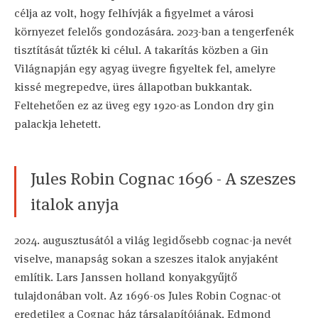
célja az volt, hogy felhívják a figyelmet a városi
környezet felelős gondozására. 2023-ban a tengerfenék
tisztítását tűzték ki célul. A takarítás közben a Gin
Világnapján egy agyag üvegre figyeltek fel, amelyre
kissé megrepedve, üres állapotban bukkantak.
Feltehetően ez az üveg egy 1920-as London dry gin
palackja lehetett.
Jules Robin Cognac 1696 - A szeszes
italok anyja
2024. augusztusától a világ legidősebb cognac-ja nevét
viselve, manapság sokan a szeszes italok anyjaként
említik. Lars Janssen holland konyakgyűjtő
tulajdonában volt. Az 1696-os Jules Robin Cognac-ot
eredetileg a Cognac ház társalapítójának, Edmond