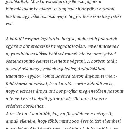
publikálták. Mivel a vörösborra jellemző pigment
lebomlásakor keletkező sziringinsav hiányzik a kutatott
leletből, úgy vélik, ez bizonyítja, hogy a bor eredetileg fehér
volt.
A kutatói csoport úgy tartja, hogy legnehezebb feladatuk
egyike a bor eredetének meghatározása, mivel nincsenek
ugyanabból az időszakból származó leletek, amelyekkel
összehasonlító elemzést lehetne végezni. A borban talált
ásványi sók megegyeznek a jelenleg Andalúziában
található - egykori római Baetica tartományban termelt -
fehérborok mintáival, és a kutatás során kiderült az is,
hogy a vöröses árnyalatú bor profilja meglehetősen hasonlít
a temetkezési helytől 75 km-re készült Jerez-i sherry
erősített borokéhoz.
A tesztek azt mutatták, hogy a folyadék nem mérgező,
annak ellenére, hogy több, mint 2000 évet töltött el emberi
maradványokkal érintkezve. Továbbra is latolgatják, hogy