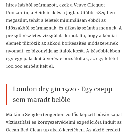
híres házból származott, ezek a Veuve Clicquot-
Ponsardin, a Heidsieck és a Juglar. Utóbbi 1829-ben
megszűnt, tehát a leletek minimálisan ebből az
időszakból származnak, és ritkaságszámba mennek. A
pezsgő részletes vizsgálata kimutatta, hogy a kémiai
elemek tükrözik az akkori borkészítés módszereinek
nyomait, ez bizonyítja az italok korát. A későbbiekben
egy-egy palackot árverésre bocsátottak, az egyik tétel
100.000 euróért kelt el.
London dry gin 1920 - Egy csepp
sem maradt belőle
Máltán a Senglea tengerben 20 fős képzett búvárcsapat
víztisztítási és környezetvédelmi expedícióra indult az
Ocean Bed Clean-up akció keretében. Az akció eredeti