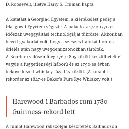
D. Roosevelt, illetve Harry S. Truman kapta.
A kutatást a Georgia-i Egyetem, a kiértékelést pedig a
Glasgow-i Egyetem végezte. A palack az 1740-1770-es
időszak üveggyártási technológiáját tükrözte. Akkoriban
bevett gyakorlat volt, hogy a szeszes italokat hordós
érlelés után nagy üvegdemizsonokban tárolták.
A Bourbon valószínűleg 1763-1805 között készülhetett el,
vagyis a függetlenségi háború és az 1790-es évben
bekövetkezett whiskey-lázadás között. (A korábbi
rekorder az 1847-es Baker’s Pure Rye Whiskey volt.)
Harewood-i Barbados rum 1780 -
Guinness-rekord lett
A rumot Harewood rabszolgái készítették Barbadoson