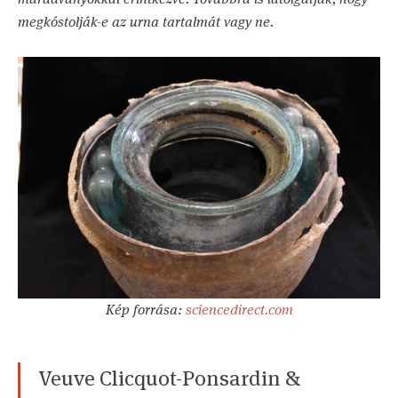
megkóstolják-e az urna tartalmát vagy ne.
Kép forrása:
sciencedirect.com
Veuve Clicquot-Ponsardin &