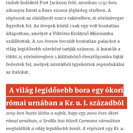
indult Indiából Port Jackson felé, azonban 1797-ben
zátonyra futott a Bass-szoros jéghideg vizében. A
régészek az elsüllyedt roncs rakterében 26 sörösüvegre
figyeltek fel. Az üvegek közül csak egy volt bontatlan
állapotban, amelyet a Viktória Királynő Múzeumba
szállítottak. A 220 évesre becsült bontatlan palackot a
világ legidősebb söreként tartják számon. A kutatók a
többi 25 sörösüvegben 5 különböző élesztőgomba fajtát
fedeztek fel, melyek mintáiból igyekeztek reprodukálni
az italokat.
A világ legidősebb bora egy ókori
római urnában a Kr. u. I. századból
2019-ben hozta lázba a sajtót, hogy egy 2000 éves ókori
római urnában, a Sevilla-hoz közeli Carmona városában
megtalálták a világ legidősebb borát. A régészek egy Kr. u.