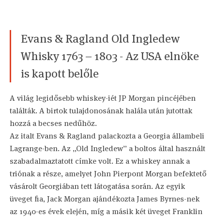
Evans & Ragland Old Ingledew
Whisky 1763 – 1803 - Az USA elnöke
is kapott belőle
A világ legidősebb whiskey-iét JP Morgan pincéjében
találták. A birtok tulajdonosának halála után jutottak
hozzá a becses nedűhöz.
Az italt Evans & Ragland palackozta a Georgia állambeli
Lagrange-ben. Az „Old Ingledew” a boltos által használt
szabadalmaztatott címke volt. Ez a whiskey annak a
triónak a része, amelyet John Pierpont Morgan befektető
vásárolt Georgiában tett látogatása során. Az egyik
üveget fia, Jack Morgan ajándékozta James Byrnes-nek
az 1940-es évek elején, míg a másik két üveget Franklin