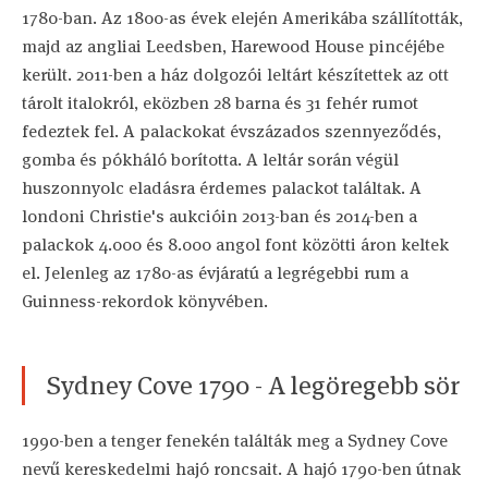
1780-ban. Az 1800-as évek elején Amerikába szállították,
majd az angliai Leedsben, Harewood House pincéjébe
került. 2011-ben a ház dolgozói leltárt készítettek az ott
tárolt italokról, eközben 28 barna és 31 fehér rumot
fedeztek fel. A palackokat évszázados szennyeződés,
gomba és pókháló borította. A leltár során végül
huszonnyolc eladásra érdemes palackot találtak. A
londoni Christie's aukcióin 2013-ban és 2014-ben a
palackok 4.000 és 8.000 angol font közötti áron keltek
el. Jelenleg az 1780-as évjáratú a legrégebbi rum a
Guinness-rekordok könyvében.
Sydney Cove 1790 - A legöregebb sör
1990-ben a tenger fenekén találták meg a Sydney Cove
nevű kereskedelmi hajó roncsait. A hajó 1790-ben útnak