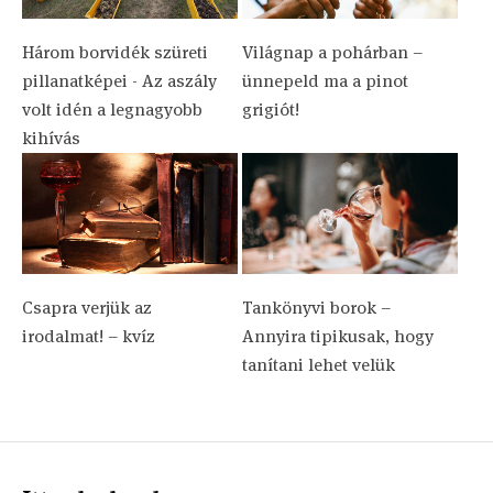
Három borvidék szüreti
Világnap a pohárban –
pillanatképei - Az aszály
ünnepeld ma a pinot
volt idén a legnagyobb
grigiót!
kihívás
Csapra verjük az
Tankönyvi borok –
irodalmat! – kvíz
Annyira tipikusak, hogy
tanítani lehet velük