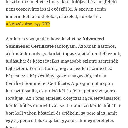
tesztkérdés mellett 2 bor vakkóstolójával és megfelelő
pezsgőszervírozással egészül ki. A szerviz során
ismerni kell a koktélokat, szakékat, söröket is.
a képzés ára: 245 GBP
A sikeres vizsga után következhet az
Advanced
Sommelier Certificate
tanfolyam. Azoknak hasznos,
akik már komoly gyakorlati tapasztalattal rendelkeznek,
tudásukat és készségeiket magasabb szintre szeretnék
fejleszteni. Fontos tudni, hogy a kezdeti szintekhez
képest ez a képzés lényegesen magasabb, mint a
Certified Sommelier Certificate. A program öt napon
keresztül zajlik, az utolsó két és fél napot a vizsgákra
fordítják. Az 1 órás elméleti dolgozat 24 feleletválasztós
kérdésből és 60 rövid választ tartalmazó kérdésből áll. 6
bort kell vakon kóstolni és értékelni 25 perc alatt, amit
egy 45 perces felszolgálási gyakorlati megmérettetés
követ.