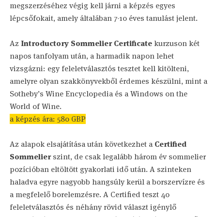
megszerzéséhez végig kell járni a képzés egyes
lépcsőfokait, amely általában 7-10 éves tanulást jelent.
Az
Introductory Sommelier Certificate
kurzuson két
napos tanfolyam után, a harmadik napon lehet
vizsgázni: egy feleletválasztós tesztet kell kitölteni,
amelyre olyan szakkönyvekből érdemes készülni, mint a
Sotheby’s Wine Encyclopedia és a Windows on the
World of Wine.
a képzés ára: 580 GBP
Az alapok elsajátítása után következhet a
Certified
Sommelier
szint, de csak legalább három év sommelier
pozícióban eltöltött gyakorlati idő után. A szinteken
haladva egyre nagyobb hangsúly kerül a borszervízre és
a megfelelő borelemzésre. A Certified teszt 40
feleletválasztós és néhány rövid választ igénylő