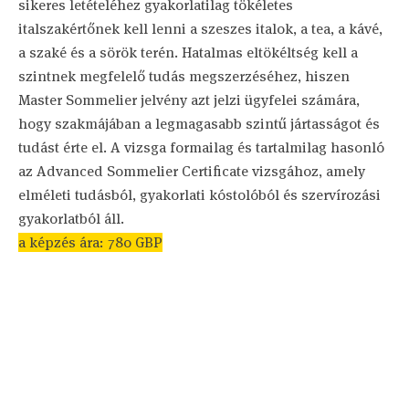
sikeres letételéhez gyakorlatilag tökéletes
italszakértőnek kell lenni a szeszes italok, a tea, a kávé,
a szaké és a sörök terén. Hatalmas eltökéltség kell a
szintnek megfelelő tudás megszerzéséhez, hiszen
Master Sommelier jelvény azt jelzi ügyfelei számára,
hogy szakmájában a legmagasabb szintű jártasságot és
tudást érte el. A vizsga formailag és tartalmilag hasonló
az Advanced Sommelier Certificate vizsgához, amely
elméleti tudásból, gyakorlati kóstolóból és szervírozási
gyakorlatból áll.
a képzés ára: 780 GBP