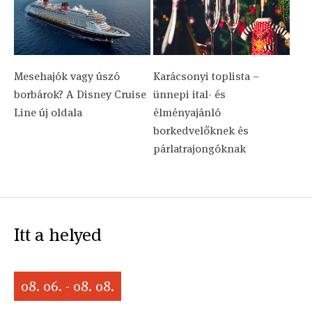
Mesehajók vagy úszó
Karácsonyi toplista –
borbárok? A Disney Cruise
ünnepi ital- és
Line új oldala
élményajánló
borkedvelőknek és
párlatrajongóknak
Itt a helyed
08. 06. - 08. 08.