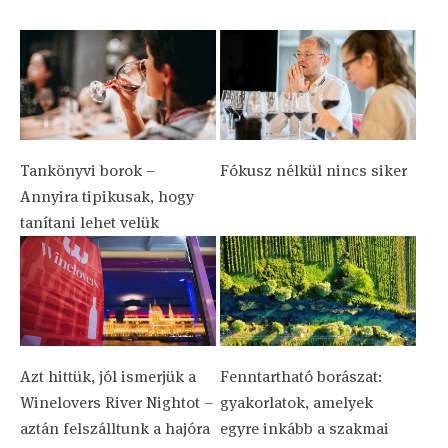
Tankönyvi borok –
Fókusz nélkül nincs siker
Annyira tipikusak, hogy
tanítani lehet velük
Azt hittük, jól ismerjük a
Fenntartható borászat:
Winelovers River Nightot –
gyakorlatok, amelyek
aztán felszálltunk a hajóra
egyre inkább a szakmai