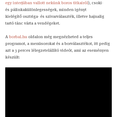
egy interjúban vallott nekünk boros titkairól
), csoki-
és pálinkakülönlegességek, minden igényt
kielégítő osztriga- és szivarválaszték, illetve hajnalig
tartó tánc várta a vendégeket.
A
borbal.hu
oldalon még megnézheted a teljes
programot, a menüsorokat és a borválasztékot, itt pedig
azt a 3 perces lélegzetelállító videót, ami az eseményen
készült: