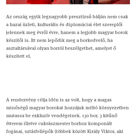
Az ország egyik legnagyobb presztízsű bálján nem csak
a hazai üzleti, kulturális és diplomáciai élet szereplői
jelennek meg évről évre, hanem a legjobb magyar borok
készítői is. Itt nem lepődik meg a borkedvelő, ha
asztaltársával olyan borról beszélgethet, amelyet ő
készített el.
A rendezvény célja idén is az volt, hogy a magas
minőségű magyar borokat hozzájuk méltó környezetben
mutassa be exkluzív vendégeinek. 130 bor, 3 kitűnő
étterem illetve cukrászmester borhoz komponált
fogásai, sztárfellépők (többek között Király Viktor, aki