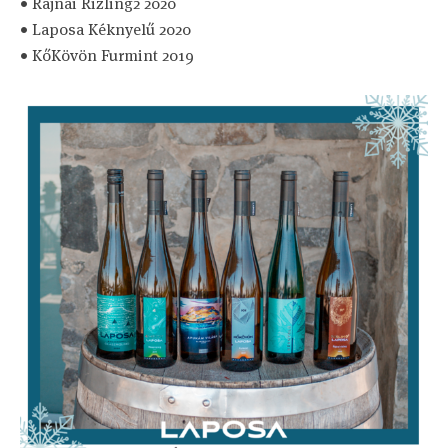
• Rajnai Rizling2 2020
• Laposa Kéknyelű 2020
• KőKövön Furmint 2019