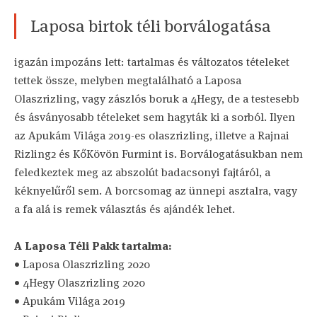
Laposa birtok téli borválogatása
igazán impozáns lett: tartalmas és változatos tételeket
tettek össze, melyben megtalálható a Laposa
Olaszrizling, vagy zászlós boruk a 4Hegy, de a testesebb
és ásványosabb tételeket sem hagyták ki a sorból. Ilyen
az Apukám Világa 2019-es olaszrizling, illetve a Rajnai
Rizling2 és KőKövön Furmint is. Borválogatásukban nem
feledkeztek meg az abszolút badacsonyi fajtáról, a
kéknyelűről sem. A borcsomag az ünnepi asztalra, vagy
a fa alá is remek választás és ajándék lehet.
A Laposa Téli Pakk tartalma:
• Laposa Olaszrizling 2020
• 4Hegy Olaszrizling 2020
• Apukám Világa 2019