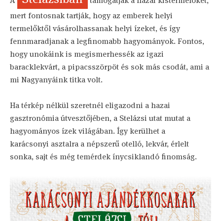
A
támogatják a hazai kistermelőket,
mert fontosnak tartják, hogy az emberek helyi
termelőktől vásárolhassanak helyi ízeket, és így
fennmaradjanak a legfinomabb hagyományok. Fontos,
hogy unokáink is megismerhessék az igazi
baracklekvárt, a pipacsszörpöt és sok más csodát, ami a
mi Nagyanyáink titka volt.
Ha térkép nélkül szeretnél eligazodni a hazai
gasztronómia útvesztőjében, a Stelázsi utat mutat a
hagyományos ízek világában. Így kerülhet a
karácsonyi asztalra a népszerű otelló, lekvár, érlelt
sonka, sajt és még temérdek ínycsiklandó finomság.