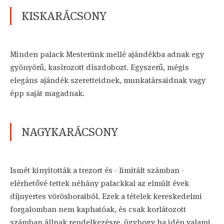
KISKARÁCSONY
Minden palack Mesterünk mellé ajándékba adnak egy
gyönyörű, kasírozott díszdobozt. Egyszerű, mégis
elegáns ajándék szeretteidnek, munkatársaidnak vagy
épp saját magadnak.
NAGYKARÁCSONY
Ismét kinyitották a trezort és - limitált számban -
elérhetővé tettek néhány palackkal az elmúlt évek
díjnyertes vörösboraiból. Ezek a tételek kereskedelmi
forgalomban nem kaphatóak, és csak korlátozott
számban állnak rendelkezésre, úgyhogy ha idén valami