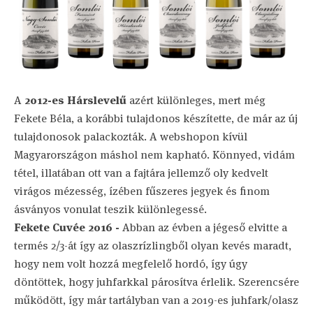
A
2012-es Hárslevelű
azért különleges, mert még
Fekete Béla, a korábbi tulajdonos készítette, de már az új
tulajdonosok palackozták. A webshopon kívül
Magyarországon máshol nem kapható. Könnyed, vidám
tétel, illatában ott van a fajtára jellemző oly kedvelt
virágos mézesség, ízében fűszeres jegyek és finom
ásványos vonulat teszik különlegessé.
Fekete Cuvée 2016 -
Abban az évben a jégeső elvitte a
termés 2/3-át így az olaszrízlingből olyan kevés maradt,
hogy nem volt hozzá megfelelő hordó, így úgy
döntöttek, hogy juhfarkkal párosítva érlelik. Szerencsére
működött, így már tartályban van a 2019-es juhfark/olasz