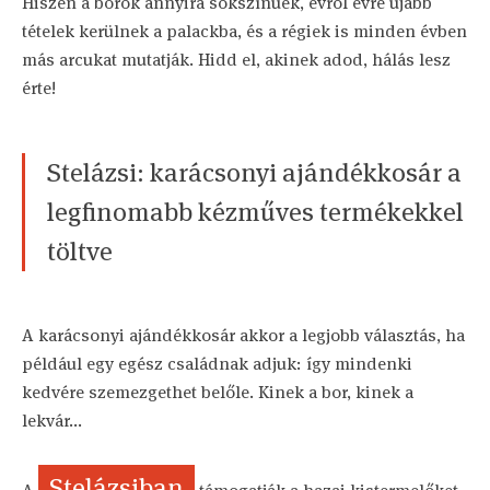
Hiszen a borok annyira sokszínűek, évről évre újabb
tételek kerülnek a palackba, és a régiek is minden évben
más arcukat mutatják. Hidd el, akinek adod, hálás lesz
érte!
Stelázsi: karácsonyi ajándékkosár a
legfinomabb kézműves termékekkel
töltve
A karácsonyi ajándékkosár akkor a legjobb választás, ha
például egy egész családnak adjuk: így mindenki
kedvére szemezgethet belőle. Kinek a bor, kinek a
lekvár...
Stelázsiban