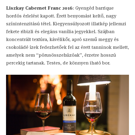
Liszkay Cabernet Franc 2016
: Gyengéd barrique
hordós érlelést kapott. Érett benyomást keltő, nagy
színintenzitású tétel. Kiegyensúlyozott illatkép jellemzi
fekete ribizli és elegáns vanília jegyekkel. Szájban
koncentrált textúra, kávélikőr, apró szemű meggy és
csokoládé ízek fedezhetőek fel az érett tanninok mellett,
amelyek nem “pórusösszehúzóak”, érzetre hosszú
percekig tartanak. Testes, de könnyen iható bor.