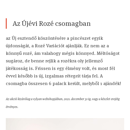
Az Újévi Rozé csomagban
az Új esztendő köszöntésére a pincészet egyik
újdonságát, a Rozé Variációt ajánlják. Ez nem az a
könnyű rozé, ám valahogy mégis könnyed. Méltóságot
sugároz, de benne rejlik a rozékra oly jellemző
játékosság is. Frissen is egy élmény volt, és most fél
évvel később is új, izgalmas rétegeit tárja fel. A
csomagba összesen 6 palack került, melyből 1 ajándék!
Az akció kizárólag a vylyan webshopjában, 2021. december 31-ig, vagy a készlet erejéig
érvényes.