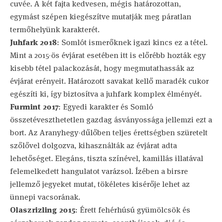
cuvée. A két fajta kedvesen, mégis határozottan,
egymást szépen kiegészítve mutatják meg páratlan
termőhelyünk karakterét.
Juhfark 2018
: Somlót ismerőknek igazi kincs ez a tétel.
Mint a 2015-ös évjárat esetében itt is előrébb hozták egy
kisebb tétel palackozását, hogy megmutathassák az
évjárat erényeit. Határozott savakat kellő maradék cukor
egészíti ki, így biztosítva a juhfark komplex élményét.
Furmint 2017
: Egyedi karakter és Somló
összetéveszthetetlen gazdag ásványossága jellemzi ezt a
bort. Az Aranyhegy-dűlőben teljes érettségben szüretelt
szőlővel dolgozva, kihasználták az évjárat adta
lehetőséget. Elegáns, tiszta színével, kamillás illatával
felemelkedett hangulatot varázsol. Ízében a birsre
jellemző jegyeket mutat, tökéletes kisérője lehet az
ünnepi vacsorának.
Olaszrizling 2015
: Érett fehérhúsú gyümölcsök és