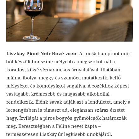
Liszkay Pinot Noir Rozé 2020
: A 100%-ban pinot noir-
ból készült bor színe mélyebb a megszokottnál a
korallos, kissé vérnarancsos árnyalatával. Illatában
málna, ibolya, meggy és szamóca mutatkozik, kellő
mélységet és komolyságot sugallva. A rozékhoz képest
vastagabb, krémesebb és magasabb alkohollal
rendelkezik. Élénk savak adják azt a lendületet, amely a
lecsengésben is támaszt ad, elegánsan száraz érzetet
hagy. Ízvilágát a piros bogyós gyümölcsök határozzák
meg. Keresztségben a Feline nevet kapta –
természetesen Liszkay úr legkisebb unokájáról.