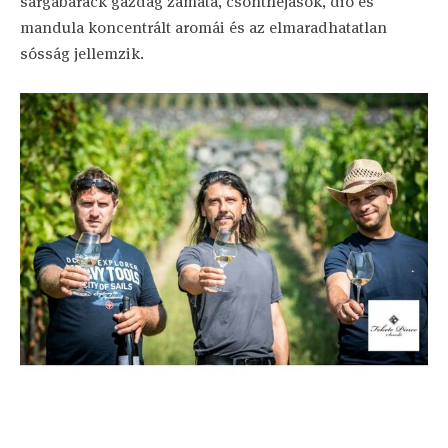
sárgabarack gazdag zamata, csonthéjasok, dió és
mandula koncentrált aromái és az elmaradhatatlan
sósság jellemzik.