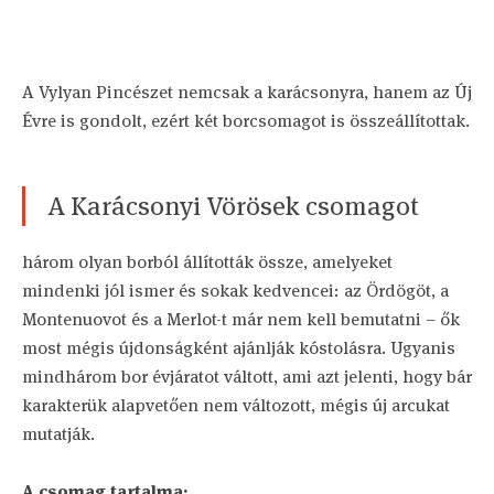
A Vylyan Pincészet nemcsak a karácsonyra, hanem az Új
Évre is gondolt, ezért két borcsomagot is összeállítottak.
A Karácsonyi Vörösek csomagot
három olyan borból állították össze, amelyeket
mindenki jól ismer és sokak kedvencei: az Ördögöt, a
Montenuovot és a Merlot-t már nem kell bemutatni – ők
most mégis újdonságként ajánlják kóstolásra. Ugyanis
mindhárom bor évjáratot váltott, ami azt jelenti, hogy bár
karakterük alapvetően nem változott, mégis új arcukat
mutatják.
A csomag tartalma: