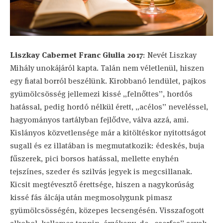
Liszkay Cabernet Franc Giulia 2017
: Nevét Liszkay
Mihály unokájáról kapta. Talán nem véletlenül, hiszen
egy fiatal borról beszélünk. Kirobbanó lendület, pajkos
gyümölcsösség jellemezi kissé „felnőttes”, hordós
hatással, pedig hordó nélkül érett, „acélos” neveléssel,
hagyományos tartályban fejlődve, válva azzá, ami.
Kislányos közvetlensége már a kitöltéskor nyitottságot
sugall és ez illatában is megmutatkozik: édeskés, buja
fűszerek, pici borsos hatással, mellette enyhén
tejszínes, szeder és szilvás jegyek is megcsillanak.
Kicsit megtévesztő érettsége, hiszen a nagykorúság
kissé fás álcája után megmosolygunk pimasz
gyümölcsösségén, közepes lecsengésén. Visszafogott