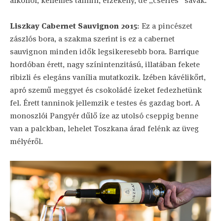
alkohol, kellemes tannin, érzékeny, de „cserfes” savak.
Liszkay Cabernet Sauvignon 2015
: Ez a pincészet
zászlós bora, a szakma szerint is ez a cabernet
sauvignon minden idők legsikeresebb bora. Barrique
hordóban érett, nagy színintenzitású, illatában fekete
ribizli és elegáns vanília mutatkozik. Izében kávélikőrt,
apró szemű meggyet és csokoládé ízeket fedezhetünk
fel. Érett tanninok jellemzik e testes és gazdag bort. A
monoszlói Pangyér dűlő íze az utolsó cseppig benne
van a palckban, lehelet Toszkana árad felénk az üveg
mélyéről.