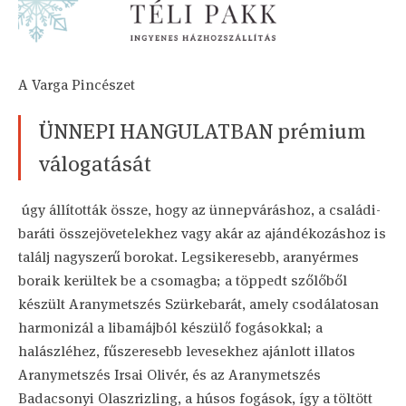
A Varga Pincészet
ÜNNEPI HANGULATBAN prémium
válogatását
úgy állították össze, hogy az ünnepváráshoz, a családi-
baráti összejövetelekhez vagy akár az ajándékozáshoz is
találj nagyszerű borokat. Legsikeresebb, aranyérmes
boraik kerültek be a csomagba; a töppedt szőlőből
készült Aranymetszés Szürkebarát, amely csodálatosan
harmonizál a libamájból készülő fogásokkal; a
halászléhez, fűszeresebb levesekhez ajánlott illatos
Aranymetszés Irsai Olivér, és az Aranymetszés
Badacsonyi Olaszrizling, a húsos fogások, így a töltött