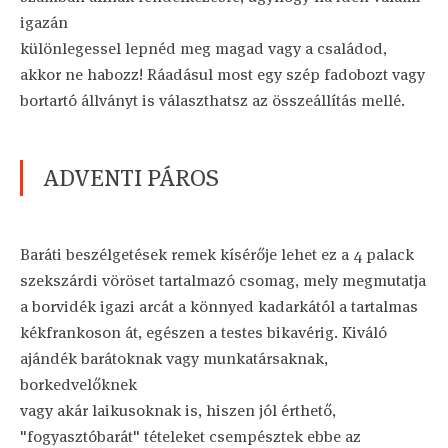
igazán
különlegessel lepnéd meg magad vagy a családod,
akkor ne habozz! Ráadásul most egy szép fadobozt vagy
bortartó állványt is választhatsz az összeállítás mellé.
ADVENTI PÁROS
Baráti beszélgetések remek kísérője lehet ez a 4 palack
szekszárdi vöröset tartalmazó csomag, mely megmutatja
a borvidék igazi arcát a könnyed kadarkától a tartalmas
kékfrankoson át, egészen a testes bikavérig. Kiváló
ajándék barátoknak vagy munkatársaknak,
borkedvelőknek
vagy akár laikusoknak is, hiszen jól érthető,
"fogyasztóbarát" tételeket csempésztek ebbe az