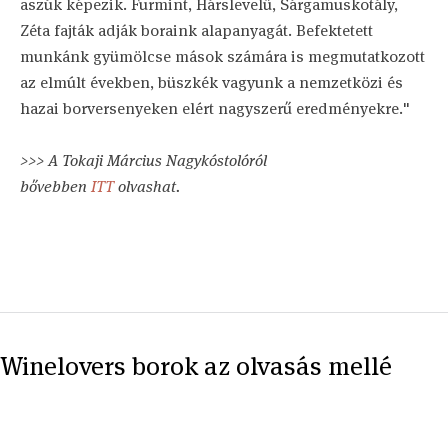
aszúk képezik. Furmint, Hárslevelű, Sárgamuskotály,
Zéta fajták adják boraink alapanyagát. Befektetett
munkánk gyümölcse mások számára is megmutatkozott
az elmúlt években, büszkék vagyunk a nemzetközi és
hazai borversenyeken elért nagyszerű eredményekre."
>>> A Tokaji Március Nagykóstolóról
bővebben
ITT
olvashat.
Winelovers borok az olvasás mellé