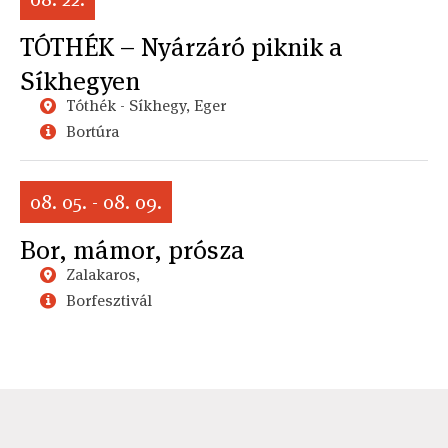
TÓTHÉK – Nyárzáró piknik a
Síkhegyen
Tóthék - Síkhegy, Eger
Bortúra
08. 05. - 08. 09.
Bor, mámor, prósza
Zalakaros,
Borfesztivál