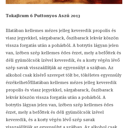
Tokajicum 6 Puttonyos Aszú 2013
Illatában kellemes mézes jelleg keveredik propolis és
viasz jegyekkel, sárgabarack, őszibarack lekvár köszön
vissza forgatás után a pohárból. A botrytis lágyan jelen
van, ízében szép kellemes édes érzet, mely a befőttek és
déli gyümölcsök ízével keveredik, és a korty végén lévő
szép savak visszaállítják az egyensúlyt a szájban. Az
alkohol csak kísérő szerepet tölt be, tökéletes egyensúly
érzékelhető!Illatában kellemes mézes jelleg keveredik
propolis és viasz jegyekkel, sárgabarack, őszibarack
lekvár köszön vissza forgatás után a pohárból. A
botrytis lágyan jelen van, ízében szép kellemes édes
érzet, mely a befőttek és déli gyümölcsök ízével
keveredik, és a korty végén lévő szép savak
visszaállítják az egyensúlyt a szájban. Az alkohol csak