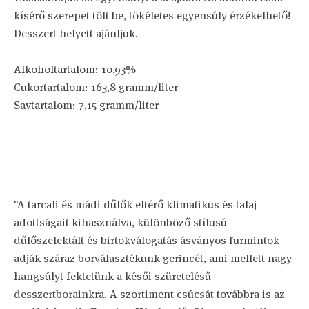
kísérő szerepet tölt be, tökéletes egyensúly érzékelhető!
Desszert helyett ajánljuk.
Alkoholtartalom: 10,93%
Cukortartalom: 163,8 gramm/liter
Savtartalom: 7,15 gramm/liter
"A tarcali és mádi dűlők eltérő klimatikus és talaj
adottságait kihasználva, különböző stílusú
dűlőszelektált és birtokválogatás ásványos furmintok
adják száraz borválasztékunk gerincét, ami mellett nagy
hangsúlyt fektetünk a késői szüretelésű
desszertborainkra. A szortiment csúcsát továbbra is az