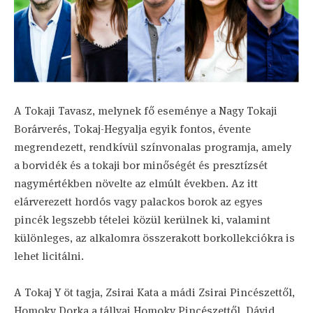
A Tokaji Tavasz, melynek fő eseménye a Nagy Tokaji
Borárverés, Tokaj-Hegyalja egyik fontos, évente
megrendezett, rendkívül színvonalas programja, amely
a borvidék és a tokaji bor minőségét és presztízsét
nagymértékben növelte az elmúlt években. Az itt
elárverezett hordós vagy palackos borok az egyes
pincék legszebb tételei közül kerülnek ki, valamint
különleges, az alkalomra összerakott borkollekciókra is
lehet licitálni.
A Tokaj Y öt tagja, Zsirai Kata a mádi Zsirai Pincészettől,
Homoky Dorka a tállyai Homoky Pincészettől, Dávid