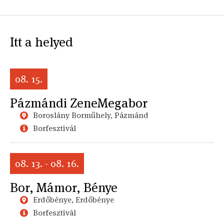
Itt a helyed
08. 15.
Pázmándi ZeneMegabor
Boroslány Borműhely, Pázmánd
Borfesztivál
08. 13. - 08. 16.
Bor, Mámor, Bénye
Erdőbénye, Erdőbénye
Borfesztivál