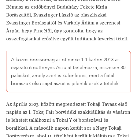
Rémusz az erdőbényei Budaházy-Fekete Kúria
Borászattól, Kvaszinger László az olaszliszkai
Kvaszinger Borászattól és Varkoly Ádám a szerencsi
Árpád-hegy Pincétől, úgy gondolta, hogy az
összefogásukat erősítve együtt indítanak árverési tételt.
A közös borcsomag az öt pince 1-1 karton 2013-as
évjáratú 6 puttonyos Aszúját tartalmazza, összesen 30
palackot, amely azért is különleges, mert a fiatal
borászok első saját aszúit is jelentik ezek a tételek.
Az április 21-23. között megrendezett Tokaji Tavasz első
napján az I. Tokaj Fair borvidéki szakkiállítás és vásáron
is lehetett találkozni a Tokaj Y öt borászával és
boraikkal. A második napon került sor a Nagy Tokaji
Borárverésre, ahol 11. tételként került kikiáltásra a Tokaj