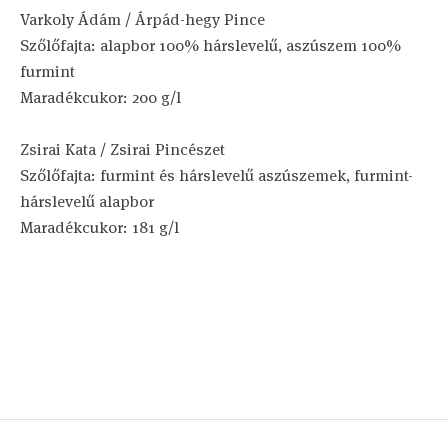
Varkoly Ádám / Árpád-hegy Pince
Szőlőfajta: alapbor 100% hárslevelű, aszúszem 100%
furmint
Maradékcukor: 200 g/l
Zsirai Kata / Zsirai Pincészet
Szőlőfajta: furmint és hárslevelű aszúszemek, furmint-
hárslevelű alapbor
Maradékcukor: 181 g/l