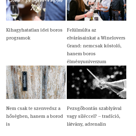
Kihagyhatatlan idei boros
Felülmúlta az
programok
elvárásainkat a Winelovers
Grand: nemcsak kóstoló,
hanem boros
élményuniverzum
Nem csak te szenvedsz a
Pezsgőbontás szablyával
hőségben, hanem a borod
vagy síléccel? – tradíció,
is
látvány, adrenalin