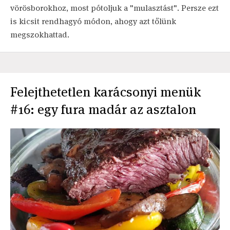
vörösborokhoz, most pótoljuk a "mulasztást". Persze ezt
is kicsit rendhagyó módon, ahogy azt tőlünk
megszokhattad.
Felejthetetlen karácsonyi menük
#16: egy fura madár az asztalon