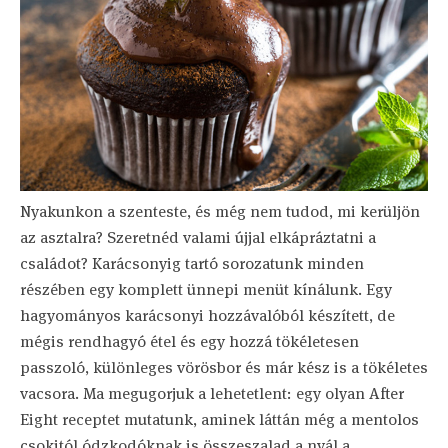
Nyakunkon a szenteste, és még nem tudod, mi kerüljön
az asztalra? Szeretnéd valami újjal elkápráztatni a
családot? Karácsonyig tartó sorozatunk minden
részében egy komplett ünnepi menüt kínálunk. Egy
hagyományos karácsonyi hozzávalóból készített, de
mégis rendhagyó étel és egy hozzá tökéletesen
passzoló, különleges vörösbor és már kész is a tökéletes
vacsora. Ma megugorjuk a lehetetlent: egy olyan After
Eight receptet mutatunk, aminek láttán még a mentolos
csokitól ódzkodóknak is összeszalad a nyál a