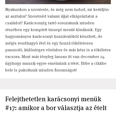
Nyakunkon a szenteste, és még nem tudod, mi kerüljön
az asztalra? Szeretnéd valami újjal elkápráztatni a
családot? Karácsonyig tartó sorozatunk minden
részében egy komplett ünnepi menüt kínálunk. Egy
hagyományos karácsonyi hozzávalóból készített, de
mégis rendhagyó étel és egy hozzá tökéletesen
passzoló, különleges vörösbor és már kész is a tökéletes
vacsora. Most már tényleg lassan itt van december 24.
úgyhogy muszáj egyre emelnünk a tétet. Ebbe a cikkbe
bele is pakoltunk minden finomságot!
Felejthetetlen karácsonyi menük
#17: amikor a bor választja az ételt