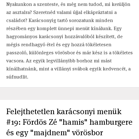
Nyakunkon a szenteste, és még nem tudod, mi kerüljön
az asztalra? Szeretnéd valami újjal elkápráztatni a
családot? Karácsonyig tartó sorozatunk minden
részében egy komplett ünnepi menüt kínálunk. Egy
hagyományos karácsonyi hozzávalóból készített, de
mégis rendhagyó étel és egy hozzá tökéletesen
passzoló, különleges vörösbor és már kész is a tökéletes
vacsora. Az egyik legvillányibb borhoz mi mást
kínálhatnánk, mint a villányi svábok egyik kedvencét, a
súfnudlit.
Felejthetetlen karácsonyi menük
#19: Fördös Zé "hamis" hamburgere
és egy "majdnem" vörösbor