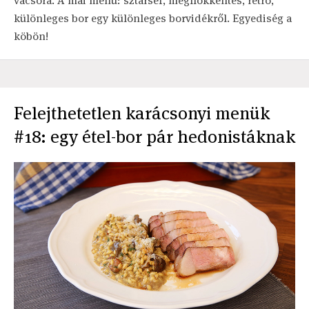
vacsora. A mai menü: sztárséf, meghökkentés, retro,
különleges bor egy különleges borvidékről. Egyediség a
köbön!
Felejthetetlen karácsonyi menük
#18: egy étel-bor pár hedonistáknak