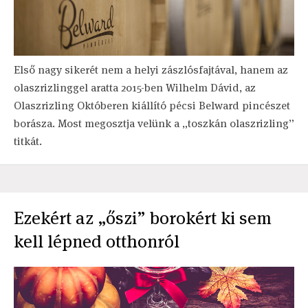
Első nagy sikerét nem a helyi zászlósfajtával, hanem az
olaszrizlinggel aratta 2015-ben Wilhelm Dávid, az
Olaszrizling Októberen kiállító pécsi Belward pincészet
borásza. Most megosztja velünk a „toszkán olaszrizling”
titkát.
Ezekért az „őszi” borokért ki sem
kell lépned otthonról