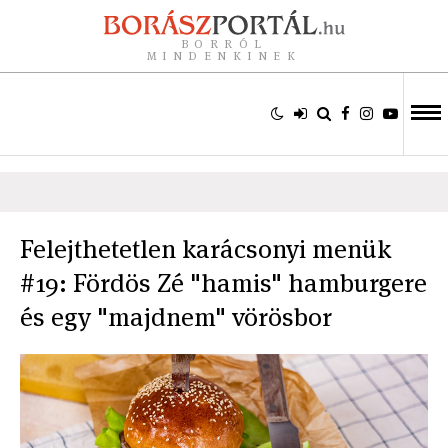
BORRÓL
MINDENKINEK
Felejthetetlen karácsonyi menük
#19: Fördös Zé "hamis" hamburgere
és egy "majdnem" vörösbor