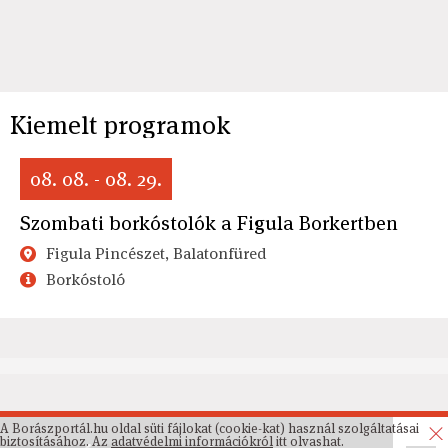
Kiemelt programok
08. 08. - 08. 29.
Szombati borkóstolók a Figula Borkertben
Figula Pincészet, Balatonfüred
Borkóstoló
A Borászportál.hu oldal süti fájlokat (cookie-kat) használ szolgáltatásai
biztosításához. Az
adatvédelmi információkról
itt olvashat.