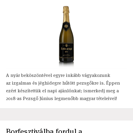
A nyár beköszöntével egyre inkább vágyakozunk
az izgalmas és jéghidegre hűtött pezsgőkre is. Éppen
ezért készítettük el napi ajánlónkat; ismerkedj meg a
2018-as Pezsgő Június legmenőbb magyar tételeivel!
Borfesztiválba fordul a