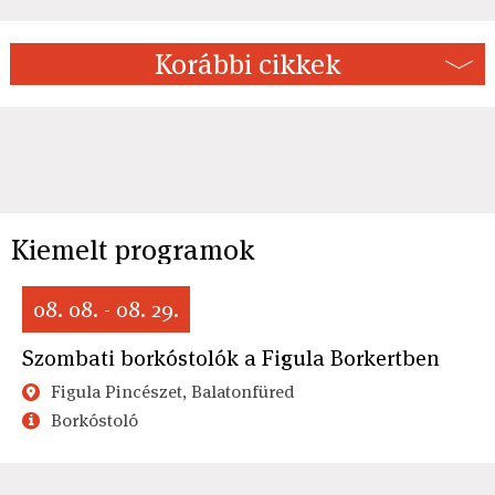
Korábbi cikkek
Kiemelt programok
08. 08. - 08. 29.
Szombati borkóstolók a Figula Borkertben
Figula Pincészet, Balatonfüred
Borkóstoló