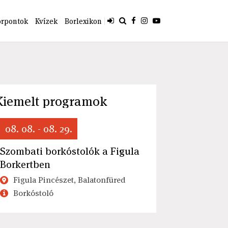
orpontok
Kvízek
Borlexikon
Kiemelt programok
08. 08. - 08. 29.
Szombati borkóstolók a Figula
Borkertben
Figula Pincészet, Balatonfüred
Borkóstoló