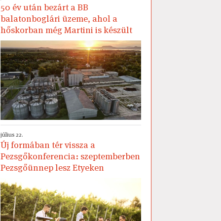
50 év után bezárt a BB
balatonboglári üzeme, ahol a
hőskorban még Martini is készült
július 22.
Új formában tér vissza a
Pezsgőkonferencia: szeptemberben
Pezsgőünnep lesz Etyeken