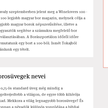
avaly szeptemberben jelent meg a Winelovers 100 -
 100 legjobb magyar bor magazin, melynek célja a
egjobb magyar borok népszerűsítése, illetve a
ogyasztók segítése a számukra megfelelő bor
iválasztásában. A Borászportálon időről időre
emutatunk egy bort a 100-ból. Ismét Tokajból
jánlunk egy tételt.
orosüvegek nevei
 0,75-ös standard üveg még mindig a
egelterjedtebb a világon, de egyre több kihívója
kad. Mekkora a világ legnagyobb borosüvege? És
onnan a névadók különös vonzódása a bibliai