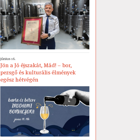
június 16.
Jön a Jó éjszakát, Mád! – bor,
pezsgő és kulturális élmények
egész hétvégén