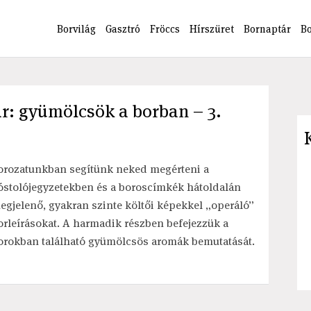
Borvilág
Gasztró
Fröccs
Hírszüret
Bornaptár
B
tár: gyümölcsök a borban – 3.
orozatunkban segítünk neked megérteni a
óstolójegyzetekben és a boroscímkék hátoldalán
egjelenő, gyakran szinte költői képekkel „operáló”
orleírásokat. A harmadik részben befejezzük a
orokban található gyümölcsös aromák bemutatását.