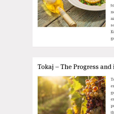
t
n
a
s
K
g
Tokaj – The Progress and i
T
e
g
e
p
t