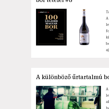
T
A
l
f
k
b
a
A különböző űrtartalmú b
A
l
a
h