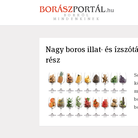
BORRÓL
MINDENKINEK
Nagy boros illat- és ízszó
rész
S
k
m
b
b