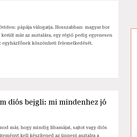
öviden: pápája válogatja. Hosszabban: magyar bor
s került már az asztalára, egy régió pedig egyenesen
z egyházfőnek köszönheti felemelkedését.
m diós bejgli: mi mindenhez jó
nod már, hogy mindig libamájat, sajtot vagy diós
üteményt kell készítened az ünnepi asztalra a