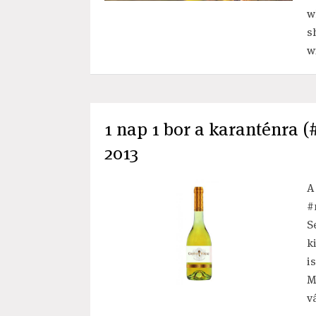
w
s
w
1 nap 1 bor a karanténra (
2013
A
#
S
k
i
M
v