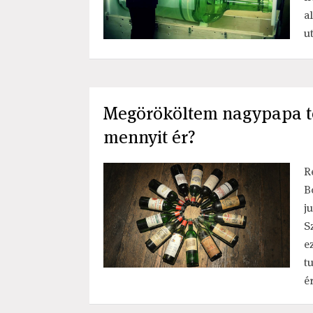
a
u
Megörököltem nagypapa tok
mennyit ér?
R
B
j
S
e
t
ér