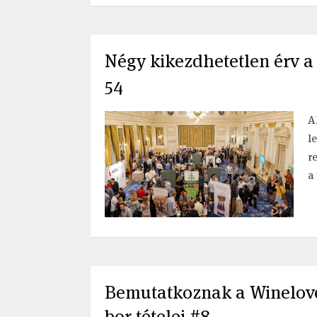
Négy kikezdhetetlen érv a T
54
A
l
r
a
Bemutatkoznak a Winelove
bor tételei #8