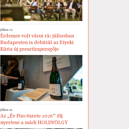
július 10.
Érdemes volt várni rá: júliusban
Budapesten is debütál az Etyeki
Kúria új presztízspezsgője
július 01.
Az „Év Pincészete 2026” díj
nyertese a mádi HOLDVÖLGY