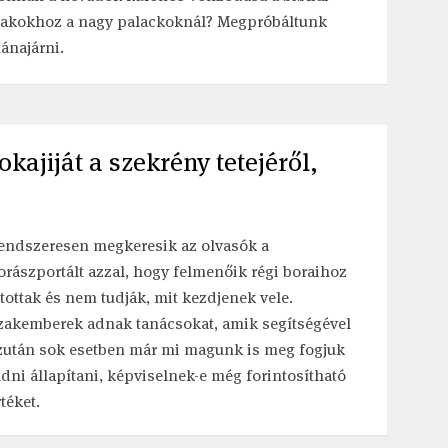
lakokhoz a nagy palackoknál? Megpróbáltunk
tánajárni.
ajiját a szekrény tetejéről,
endszeresen megkeresik az olvasók a
orászportált azzal, hogy felmenőik régi boraihoz
utottak és nem tudják, mit kezdjenek vele.
zakemberek adnak tanácsokat, amik segítségével
zután sok esetben már mi magunk is meg fogjuk
udni állapítani, képviselnek-e még forintosítható
téket.