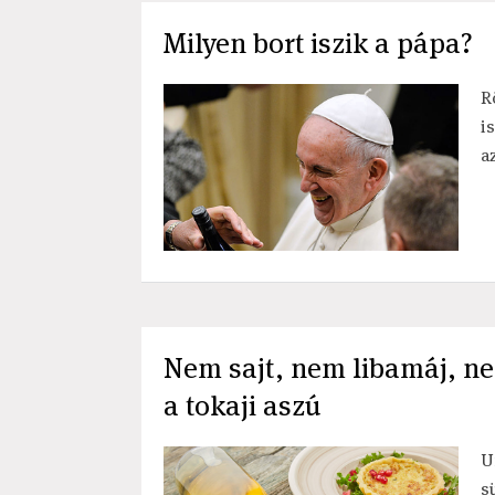
Milyen bort iszik a pápa?
R
i
a
Nem sajt, nem libamáj, ne
a tokaji aszú
U
s