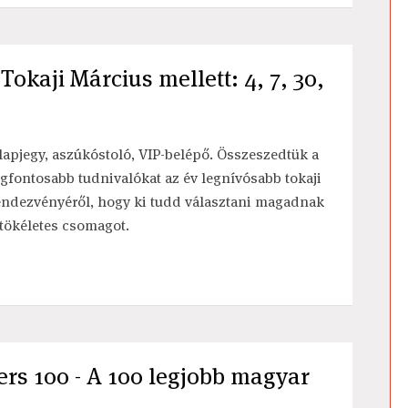
okaji Március mellett: 4, 7, 30,
lapjegy, aszúkóstoló, VIP-belépő. Összeszedtük a
egfontosabb tudnivalókat az év legnívósabb tokaji
endezvényéről, hogy ki tudd választani magadnak
 tökéletes csomagot.
rs 100 - A 100 legjobb magyar