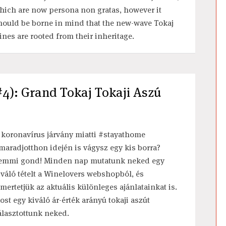
hich are now persona non gratas, however it
hould be borne in mind that the new-wave Tokaj
ines are rooted from their inheritage.
#4): Grand Tokaj Tokaji Aszú
 koronavírus járvány miatti #stayathome
maradjotthon idején is vágysz egy kis borra?
emmi gond! Minden nap mutatunk neked egy
iváló tételt a Winelovers webshopból, és
smertetjük az aktuális különleges ajánlatainkat is.
ost egy kiváló ár-érték arányú tokaji aszút
álasztottunk neked.