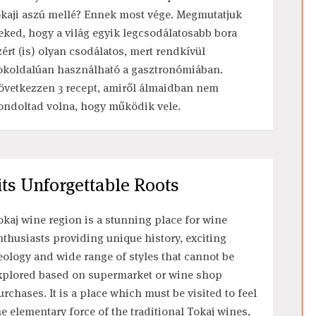
okaji aszú mellé? Ennek most vége. Megmutatjuk
eked, hogy a világ egyik legcsodálatosabb bora
zért (is) olyan csodálatos, mert rendkívül
okoldalúan használható a gasztronómiában.
övetkezzen 3 recept, amiről álmaidban nem
ondoltad volna, hogy működik vele.
ts Unforgettable Roots
okaj wine region is a stunning place for wine
nthusiasts providing unique history, exciting
eology and wide range of styles that cannot be
xplored based on supermarket or wine shop
urchases. It is a place which must be visited to feel
he elementary force of the traditional Tokaj wines,