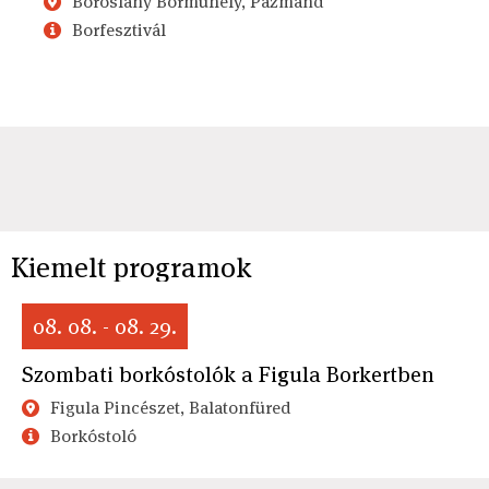
Boroslány Borműhely, Pázmánd
Borfesztivál
Kiemelt programok
08. 08. - 08. 29.
Szombati borkóstolók a Figula Borkertben
Figula Pincészet, Balatonfüred
Borkóstoló