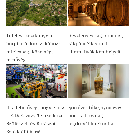
Túlélési kézikönyv a
Gesztenyevirág, rooibos,
borpiac új korszakához:
rákpáncélkivonat –
hitelesség, közelség,
alternatívák kén helyett
minőség
Itt a lehetőség, hogy eljuss
400 éves tőke, 1700 éves
a R.I.V.E. 2025 Nemzetközi
bor – a borvilág
Szőlészeti és Borászati
legdurvább rekordjai
Szakkiállításra!