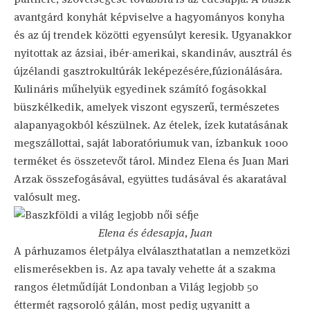
avantgárd konyhát képviselve a hagyományos konyha
és az új trendek közötti egyensúlyt keresik. Ugyanakkor
nyitottak az ázsiai, ibér-amerikai, skandináv, ausztrál és
újzélandi gasztrokultúrák leképezésére,fúzionálására.
Kulináris műhelyük egyedinek számító fogásokkal
büszkélkedik, amelyek viszont egyszerű, természetes
alapanyagokból készülnek. Az ételek, ízek kutatásának
megszállottai, saját laboratóriumuk van, ízbankuk 1000
terméket és összetevőt tárol. Mindez Elena és Juan Mari
Arzak összefogásával, együttes tudásával és akaratával
valósult meg.
Elena és édesapja, Juan
A párhuzamos életpálya elválaszthatatlan a nemzetközi
elismerésekben is. Az apa tavaly vehette át a szakma
rangos életműdíját Londonban a Világ legjobb 50
éttermét ragsoroló gálán, most pedig ugyanitt a