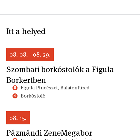
Itt a helyed
08. 08. - 08. 29.
Szombati borkóstolók a Figula
Borkertben
Figula Pincészet, Balatonfüred
Borkóstoló
08. 15.
Pázmándi ZeneMegabor