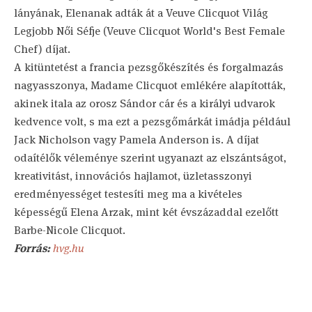
lányának, Elenanak adták át a Veuve Clicquot Világ
Legjobb Női Séfje (Veuve Clicquot World's Best Female
Chef) díjat.
A kitüntetést a francia pezsgőkészítés és forgalmazás
nagyasszonya, Madame Clicquot emlékére alapították,
akinek itala az orosz Sándor cár és a királyi udvarok
kedvence volt, s ma ezt a pezsgőmárkát imádja például
Jack Nicholson vagy Pamela Anderson is. A díjat
odaítélők véleménye szerint ugyanazt az elszántságot,
kreativitást, innovációs hajlamot, üzletasszonyi
eredményességet testesíti meg ma a kivételes
képességű Elena Arzak, mint két évszázaddal ezelőtt
Barbe-Nicole Clicquot.
Forrás:
hvg.hu