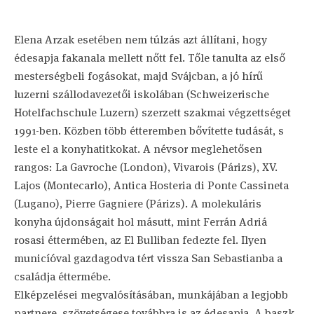
Elena Arzak esetében nem túlzás azt állítani, hogy
édesapja fakanala mellett nőtt fel. Tőle tanulta az első
mesterségbeli fogásokat, majd Svájcban, a jó hírű
luzerni szállodavezetői iskolában (Schweizerische
Hotelfachschule Luzern) szerzett szakmai végzettséget
1991-ben. Közben több étteremben bővítette tudását, s
leste el a konyhatitkokat. A névsor meglehetősen
rangos: La Gavroche (London), Vivarois (Párizs), XV.
Lajos (Montecarlo), Antica Hosteria di Ponte Cassineta
(Lugano), Pierre Gagniere (Párizs). A molekuláris
konyha újdonságait hol másutt, mint Ferrán Adriá
rosasi éttermében, az El Bulliban fedezte fel. Ilyen
municíóval gazdagodva tért vissza San Sebastianba a
családja éttermébe.
Elképzelései megvalósításában, munkájában a legjobb
partnere, szövetségese továbbra is az édesapja. A baszk