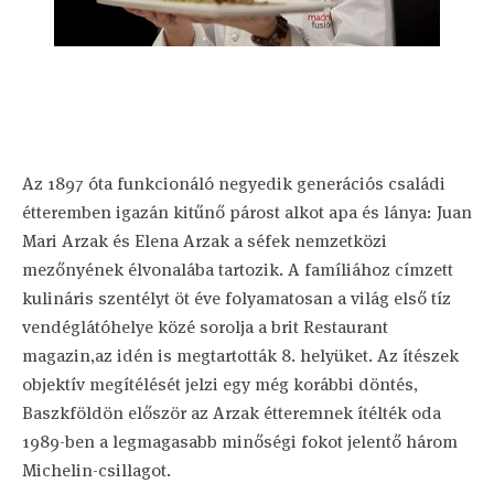
Az 1897 óta funkcionáló negyedik generációs családi
étteremben igazán kitűnő párost alkot apa és lánya: Juan
Mari Arzak és Elena Arzak a séfek nemzetközi
mezőnyének élvonalába tartozik. A famíliához címzett
kulináris szentélyt öt éve folyamatosan a világ első tíz
vendéglátóhelye közé sorolja a brit Restaurant
magazin,az idén is megtartották 8. helyüket. Az ítészek
objektív megítélését jelzi egy még korábbi döntés,
Baszkföldön először az Arzak étteremnek ítélték oda
1989-ben a legmagasabb minőségi fokot jelentő három
Michelin-csillagot.