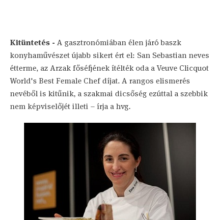
Kitüntetés -
A gasztronómiában élen járó baszk
konyhaművészet újabb sikert ért el: San Sebastian neves
étterme, az Arzak főséfjének ítélték oda a Veuve Clicquot
World's Best Female Chef díjat. A rangos elismerés
nevéből is kitűnik, a szakmai dicsőség ezúttal a szebbik
nem képviselőjét illeti – írja a hvg.