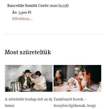
Kancellár Somlói Cuvée 2020 (0,75l)
Ár: 3.300 Ft
Bővebben...
Most szüreteltük
A rövidebb borlap lett az új
Tankönyvi borok –
luxus
Annyira tipikusak, hogy