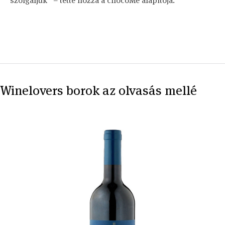
szolgáljuk” – tette hozzá a chocoMe alapítója.
Winelovers borok az olvasás mellé