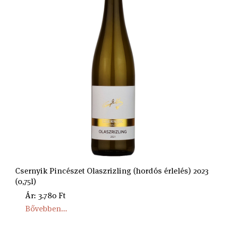
Csernyik Pincészet Olaszrizling (hordós érlelés) 2023
(0,75l)
Ár: 3.780 Ft
Bővebben...