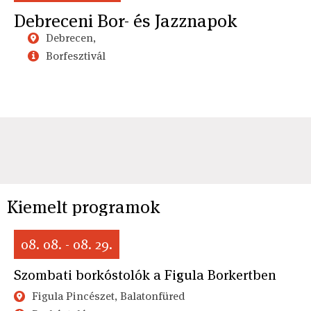
Debreceni Bor- és Jazznapok
Debrecen,
Borfesztivál
Kiemelt programok
08. 08. - 08. 29.
Szombati borkóstolók a Figula Borkertben
Figula Pincészet, Balatonfüred