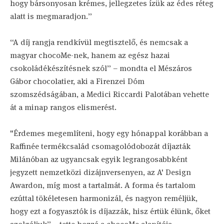
hogy bársonyosan krémes, jellegzetes ízük az édes réteg
alatt is megmaradjon.”
“A díj rangja rendkívül megtisztelő, és nemcsak a
magyar chocoMe-nek, hanem az egész hazai
csokoládékészítésnek szól” – mondta el Mészáros
Gábor chocolatier, aki a Firenzei Dóm
szomszédságában, a Medici Riccardi Palotában vehette
át a minap rangos elismerést.
"Érdemes megemlíteni, hogy egy hónappal korábban a
Raffinée termékcsalád csomagolódobozát díjazták
Milánóban az ugyancsak egyik legrangosabbként
jegyzett nemzetközi dizájnversenyen, az A' Design
Awardon, míg most a tartalmát. A forma és tartalom
ezúttal tökéletesen harmonizál, és nagyon reméljük,
hogy ezt a fogyasztók is díjazzák, hisz értük élünk, őket