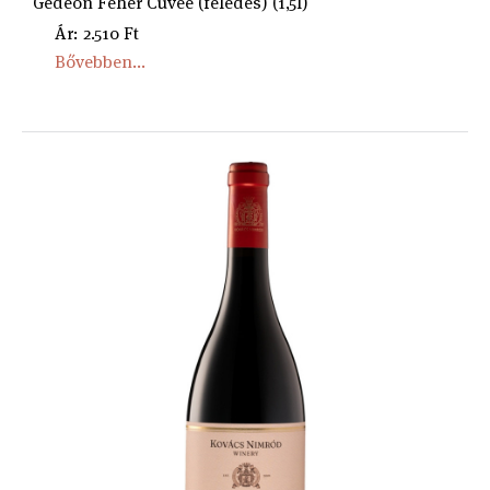
Gedeon Fehér Cuvée (félédes) (1,5l)
Ár: 2.510 Ft
Bővebben...