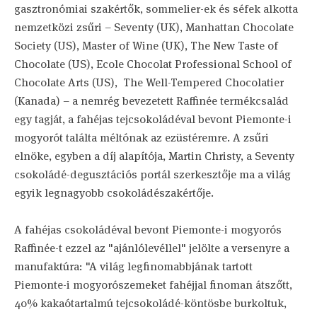
gasztronómiai szakértők, sommelier-ek és séfek alkotta
nemzetközi zsűri – Seventy (UK), Manhattan Chocolate
Society (US), Master of Wine (UK), The New Taste of
Chocolate (US), Ecole Chocolat Professional School of
Chocolate Arts (US), The Well-Tempered Chocolatier
(Kanada) – a nemrég bevezetett Raffinée termékcsalád
egy tagját, a fahéjas tejcsokoládéval bevont Piemonte-i
mogyorót találta méltónak az ezüstéremre. A zsűri
elnöke, egyben a díj alapítója, Martin Christy, a Seventy
csokoládé-degusztációs portál szerkesztője ma a világ
egyik legnagyobb csokoládészakértője.
A fahéjas csokoládéval bevont Piemonte-i mogyorós
Raffinée-t ezzel az "ajánlólevéllel" jelölte a versenyre a
manufaktúra: "A világ legfinomabbjának tartott
Piemonte-i mogyorószemeket fahéjjal finoman átszőtt,
40% kakaótartalmú tejcsokoládé-köntösbe burkoltuk,