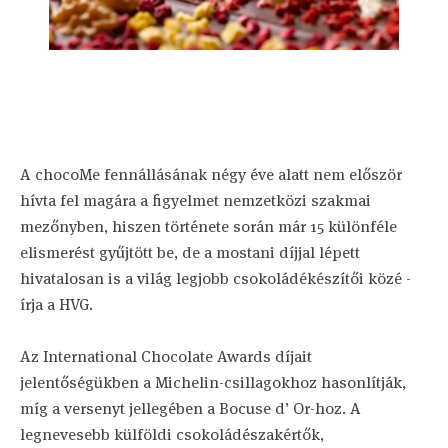
A chocoMe fennállásának négy éve alatt nem először
hívta fel magára a figyelmet nemzetközi szakmai
mezőnyben, hiszen története során már 15 különféle
elismerést gyűjtött be, de a mostani díjjal lépett
hivatalosan is a világ legjobb csokoládékészítői közé -
írja a HVG.
Az International Chocolate Awards díjait
jelentőségükben a Michelin-csillagokhoz hasonlítják,
míg a versenyt jellegében a Bocuse d’ Or-hoz. A
legnevesebb külföldi csokoládészakértők,