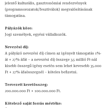
jelentő kulturális, gasztronómiai rendezvények
(programsorozatok/fesztiválok) megvalósításának
támogatása.
Pályázók köre:
Jogi személyek, egyéni vállalkozók.
Nevezési díj:
A pályázó nevezési díj címen az igényelt támogatás 1%-
át + 27% áfát – a nevezési díj összege 3,5 millió Ft-nál
kisebb összegű igény esetén sem lehet kevesebb 35.000
Ft + 27% áfaösszegnél – köteles befizetni.
Tervezett keretösszeg:
200.000.000 Ft + 100.000.000 Ft.
Kötelező saját forrás mértéke: