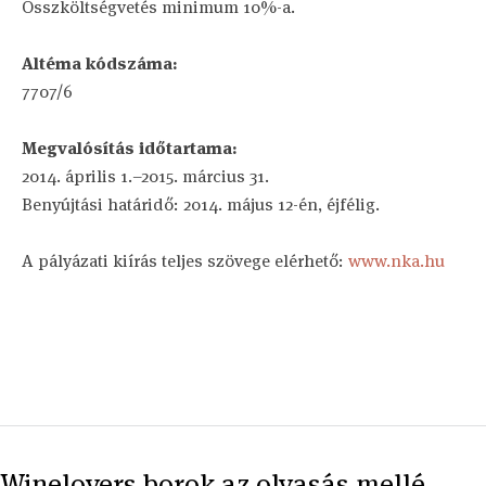
Összköltségvetés minimum 10%-a.
Altéma kódszáma:
7707/6
Megvalósítás időtartama:
2014. április 1.–2015. március 31.
Benyújtási határidő: 2014. május 12-én, éjfélig.
A pályázati kiírás teljes szövege elérhető:
www.nka.hu
Winelovers borok az olvasás mellé