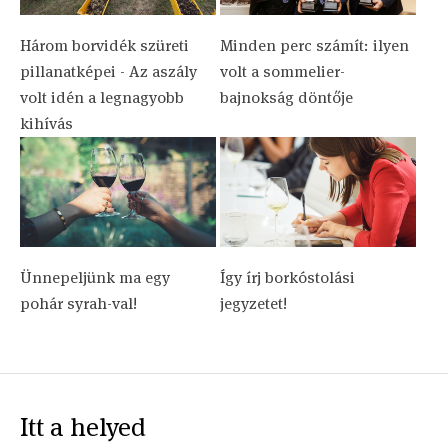
Három borvidék szüreti
Minden perc számít: ilyen
pillanatképei - Az aszály
volt a sommelier-
volt idén a legnagyobb
bajnokság döntője
kihívás
Ünnepeljünk ma egy
Így írj borkóstolási
pohár syrah-val!
jegyzetet!
Itt a helyed