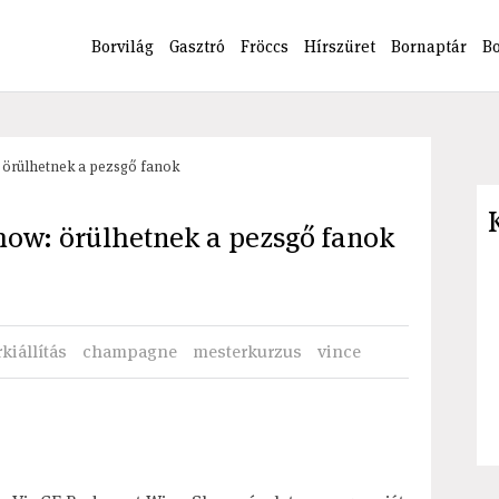
Borvilág
Gasztró
Fröccs
Hírszüret
Bornaptár
B
 örülhetnek a pezsgő fanok
how: örülhetnek a pezsgő fanok
kiállítás
champagne
mesterkurzus
vince