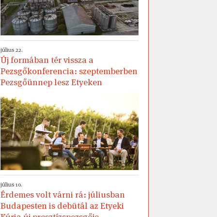
július 22.
Új formában tér vissza a
Pezsgőkonferencia: szeptemberben
Pezsgőünnep lesz Etyeken
július 10.
Érdemes volt várni rá: júliusban
Budapesten is debütál az Etyeki
Kúria új presztízspezsgője