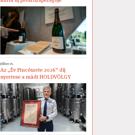
július 01.
Az „Év Pincészete 2026” díj
nyertese a mádi HOLDVÖLGY