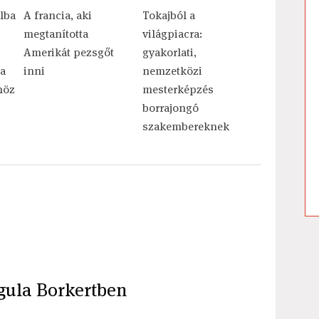
lba
A francia, aki
Tokajból a
megtanította
világpiacra:
Amerikát pezsgőt
gyakorlati,
ka
inni
nemzetközi
höz
mesterképzés
borrajongó
szakembereknek
gula Borkertben