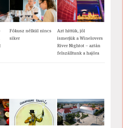
–
Fókusz nélkül nincs
Azt hittük, jól
,
siker
ismerjük a Winelovers
t
River Nightot – aztán
felszálltunk a hajóra