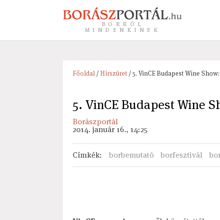
BORRÓL
MINDENKINEK
Főoldal
/
Hírszüret
/ 5. VinCE Budapest Wine Show:
5. VinCE Budapest Wine S
Borászportál
2014. január 16., 14:25
Címkék
:
borbemutató
borfesztivál
bor