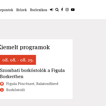
orpontok
Kvízek
Borlexikon
Kiemelt programok
08. 08. - 08. 29.
Szombati borkóstolók a Figula
Borkertben
Figula Pincészet, Balatonfüred
Borkóstoló