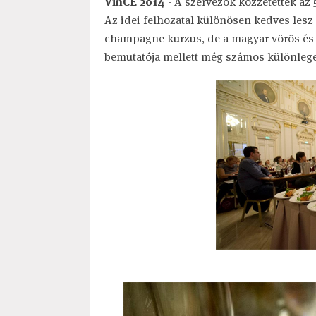
VinCE 2014
- A szervezők közzétették az
Az idei felhozatal különösen kedves les
champagne kurzus, de a magyar vörös és 
bemutatója mellett még számos különleges