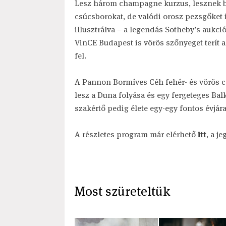
Lesz három champagne kurzus, lesznek b
csúcsborokat, de valódi orosz pezsgőket i
illusztrálva – a legendás Sotheby’s aukci
VinCE Budapest is vörös szőnyeget terít 
fel.
A Pannon Bormíves Céh fehér- és vörös cs
lesz a Duna folyása és egy fergeteges Balk
szakértő pedig élete egy-egy fontos évjárat
A részletes program már elérhető
itt
, a j
Most szüreteltük