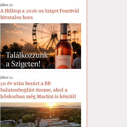
július 30.
A Hilltop a 2026-os Sziget Fesztivál
hivatalos bora
július 23.
50 év után bezárt a BB
balatonboglári üzeme, ahol a
hőskorban még Martini is készült