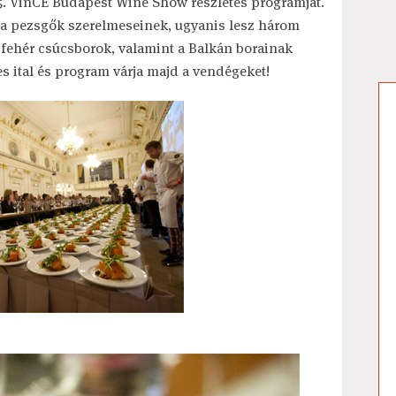
 5. VinCE Budapest Wine Show részletes programját.
z a pezsgők szerelmeseinek, ugyanis lesz három
fehér csúcsborok, valamint a Balkán borainak
 ital és program várja majd a vendégeket!