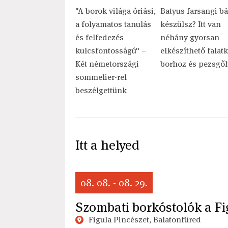
"A borok világa óriási,
Batyus farsangi bá
a folyamatos tanulás
készülsz? Itt van
és felfedezés
néhány gyorsan
kulcsfontosságú" –
elkészíthető falat
Két németországi
borhoz és pezsgő
sommelier-rel
beszélgettünk
Itt a helyed
08. 08. - 08. 29.
Szombati borkóstolók a Fi
Figula Pincészet, Balatonfüred