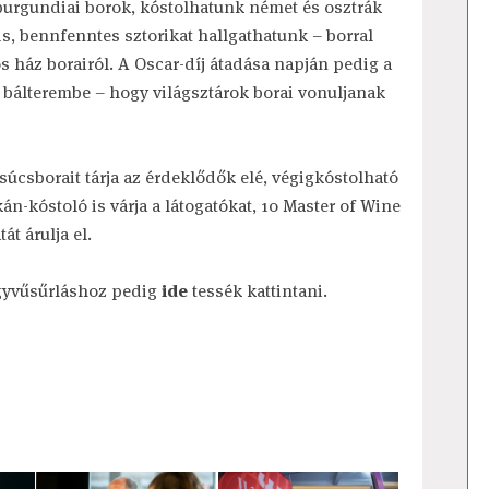
urgundiai borok, kóstolhatunk német és osztrák
s, bennfenntes sztorikat hallgathatunk – borral
ós ház borairól. A Oscar-díj átadása napján pedig a
a bálterembe – hogy világsztárok borai vonuljanak
úcsborait tárja az érdeklődők elé, végigkóstolható
án-kóstoló is várja a látogatókat, 10 Master of Wine
át árulja el.
egyvűsűrláshoz pedig
ide
tessék kattintani.