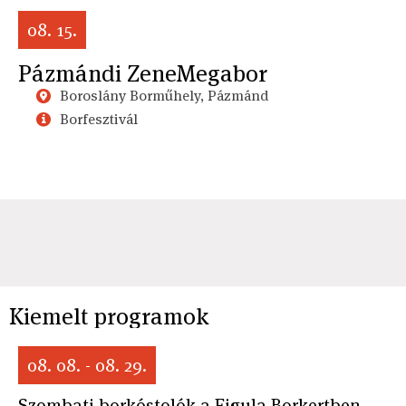
08. 15.
Pázmándi ZeneMegabor
Boroslány Borműhely, Pázmánd
Borfesztivál
Kiemelt programok
08. 08. - 08. 29.
Szombati borkóstolók a Figula Borkertben