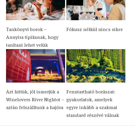
Tankönyvi borok –
Fókusz nélkül nincs siker
Annyira tipikusak, hogy
tanítani lehet velük
Azt hittük, jól ismerjük a
Fenntartható borászat:
Winelovers River Nightot –
gyakorlatok, amelyek
aztán felszálltunk a hajóra
egyre inkább a szakmai
standard részévé válnak