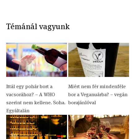
Témánál vagyunk
Ittál egy pohár bort a
Miért nem fér mindenféle
vacsorához? – A WHO
bor a Veganuárba? – vegán
szerint nem kellene. Soha.
borajánlóval
Egyáltalán