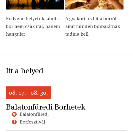
Kedvenc helyeink, ahol a
6 gyakori tévhit a borról –
bor nem csak ital, hanem
amit minden borbarátnak
hangulat
tudnia kell
Itt a helyed
08. 07. - 08. 30.
Balatonfüredi Borhetek
Balatonfüred,
Borfesztivál