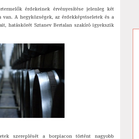
ermelők érdekeinek érvényesítése jelenleg két
n van. A hegyközségek, az érdekképviseletek és a
it, hatáskörét Sztanev Bertalan szakíró igyekszik
tek szereplését a borpiacon történt nagyobb