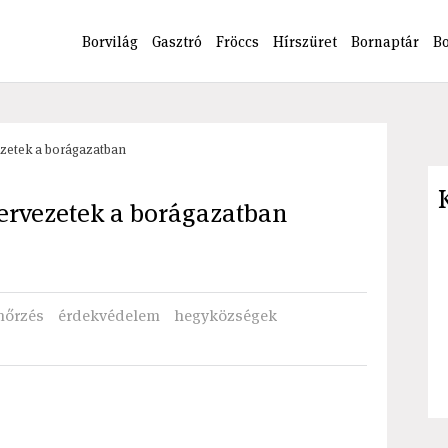
Borvilág
Gasztró
Fröccs
Hírszüret
Bornaptár
B
zetek a borágazatban
ervezetek a borágazatban
nőrzés
érdekvédelem
hegyközségek