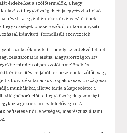
aját érdekeiket a szőlőtermelők, a hegy
 kialakított hegyközségek célja egyrészt a belső
 másrészt az egyéni érdekek érvényesítésének
n a hegyközségek önszerveződő, önkormányzati
ozással irányított, formalizált szervezetek.
zati funkciók mellett – amely az érdekvédelmet
ági feladatokat is ellátja. Magyarországon 127
égekbe minden olyan szőlőtermelőnek és
akik értékesítés céljából termesztenek szőlőt, vagy
eit a borvidéki tanácsok fogják össze. Országosan
lja munkájukat, illetve tartja a kapcsolatot a
II. világháború előtt a hegyközségek gazdasági
a hegyközségeknek nincs lehetőségük. A
ik befizetéseiből lehetséges, másrészt az állami
öz.