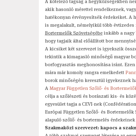
A kötelező tagság a hegyközségekben nem 
akik hasonló mérettel rendelkeznek, vag
hatékonyan érvényesítsék érdekeiket. A h
is megalakult, némelyikül több évtizedes 
Bortermelők Szövetségébe
inkább a nagy 
hogy tagjaik által előállított bor mennyisé
A kicsiket két szervezet is igyekszik ös
tekintik a kimagasló minőségű magyar boro
borfogyasztás meghonosítása iránt. Ezen 
mára már komoly rangra emelkedett
Pann
borok minőségén keresztül igyekeznek ha
A
Magyar Független Szőlő- és Bortermelő
célja a szőlészeti és borászati kis- és kö
egyesület tagja a CEVI-nek (Confédérati
Európai Független Szőlő- és Bortermelők 
alapuló szőlő- és bortermelés érdekeinek 
Szakmaközi szervezet: kapocs a szakm
A több szakmai szervezet létezése az eg