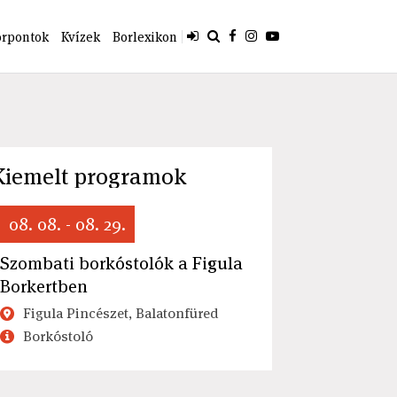
orpontok
Kvízek
Borlexikon
Kiemelt programok
08. 08. - 08. 29.
Szombati borkóstolók a Figula
Borkertben
Figula Pincészet, Balatonfüred
Borkóstoló