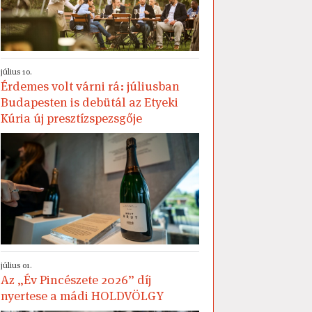
július 10.
Érdemes volt várni rá: júliusban
Budapesten is debütál az Etyeki
Kúria új presztízspezsgője
július 01.
Az „Év Pincészete 2026” díj
nyertese a mádi HOLDVÖLGY