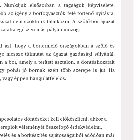
. Munkájuk elsősorban a tagságuk képviselete,
bb az igény a borfogyasztók felé történő nyitásra.
sszal nem szoktunk találkozni. A szőlő-bor ágazat
ozatalra egészen más pályán mozog.
i azt, hogy a bortermelő országokban a szőlő és
ge messze túlmutat az ágazat gazdasági súlyánál.
 a bor, amely a terített asztalon, a döntéshozatalt
gy pohár jó bornak ezért több szerepe is jut. Ha
, vagy éppen hangulatfelelős.
csolatos döntéseket kell előkészíteni, akkor a
szereplők véleményét összefogó érdekvédelmi,
velés és a borkészítés sajátosságaiból adódóan már