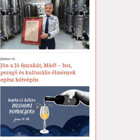
június 16.
Jön a Jó éjszakát, Mád! – bor,
pezsgő és kulturális élmények
egész hétvégén