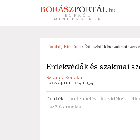
BORRÓL
MINDENKINEK
Főoldal
/
Hírszüret
/ Érdekvédők és szakmai szerve
Érdekvédők és szakmai sz
Sztanev Bertalan
2012. április 17., 11:54
Címkék
:
bortermelés
borvidékek
elle
szőlőtermelés