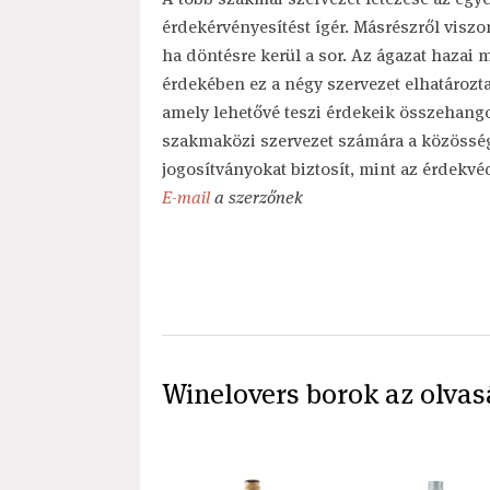
érdekérvényesítést ígér. Másrészről viszo
ha döntésre kerül a sor. Az ágazat hazai 
érdekében ez a négy szervezet elhatározt
amely lehetővé teszi érdekeik összehango
szakmaközi szervezet számára a közösség
jogosítványokat biztosít, mint az érdekv
E-mail
a szerzőnek
Winelovers borok az olvas