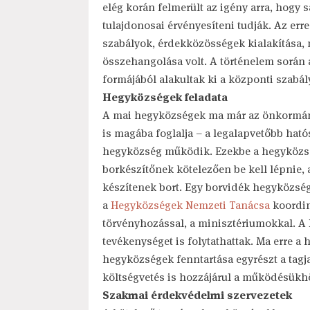
elég korán felmerült az igény arra, hogy s
tulajdonosai érvényesíteni tudják. Az erre
szabályok, érdekközösségek kialakítása,
összehangolása volt. A történelem sorá
formájából alakultak ki a központi szabály
Hegyközségek feladata
A mai hegyközségek ma már az önkormány
is magába foglalja – a legalapvetőbb hatós
hegyközség működik. Ezekbe a hegyközs
borkészítőnek kötelezően be kell lépnie, 
készítenek bort. Egy borvidék hegyközség
a
Hegyközségek Nemzeti Tanácsa
koordiná
törvényhozással, a minisztériumokkal. A 
tevékenységet is folytathattak. Ma erre 
hegyközségek fenntartása egyrészt a tagja
költségvetés is hozzájárul a működésükh
Szakmai érdekvédelmi szervezetek