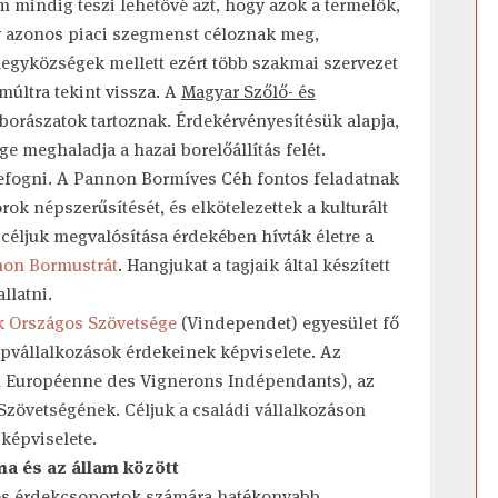
mindig teszi lehetővé azt, hogy azok a termelők,
y azonos piaci szegmenst céloznak meg,
egyközségek mellett ezért több szakmai szervezet
múltra tekint vissza. A
Magyar Szőlő- és
borászatok tartoznak. Érdekérvényesítésük alapja,
ge meghaladja a hazai borelőállítás felét.
szefogni. A Pannon Bormíves Céh fontos feladatnak
k népszerűsítését, és elkötelezettek a kulturált
céljuk megvalósítása érdekében hívták életre a
on Bormustrát
. Hangjukat a tagjaik által készített
llatni.
k Országos Szövetsége
(Vindependet) egyesület fő
zépvállalkozások érdekeinek képviselete. Az
on Européenne des Vignerons Indépendants), az
Szövetségének. Céljuk a családi vállalkozáson
képviselete.
a és az állam között
yes érdekcsoportok számára hatékonyabb