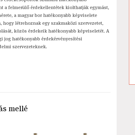
nt a felmerülő érdekellentétek kiolthatják egymást,
mérete, a magyar bor hatékonyabb képviselete
a, hogy létrehoznak egy szakmaközi szervezetet,
lását, közös érdekeik hatékonyabb képviseletét. A
i jog hatékonyabb érdekérvényesítési
édelmi szervezeteknek.
ás mellé