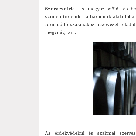
Szervezetek -
A magyar szőlő- és bort
szinten történik - a harmadik alakulóba
formálódó szakmaközi szervezet feladata
megvilágítani.
Az érdekvédelmi és szakmai szerveze