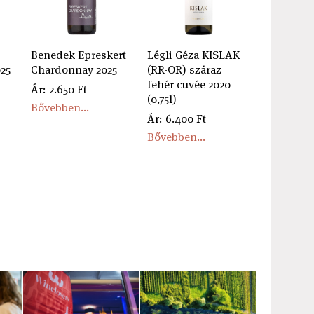
Benedek Epreskert
Légli Géza KISLAK
25
Chardonnay 2025
(RR-OR) száraz
fehér cuvée 2020
Ár: 2.650 Ft
(0,75l)
Bővebben...
Ár: 6.400 Ft
Bővebben...