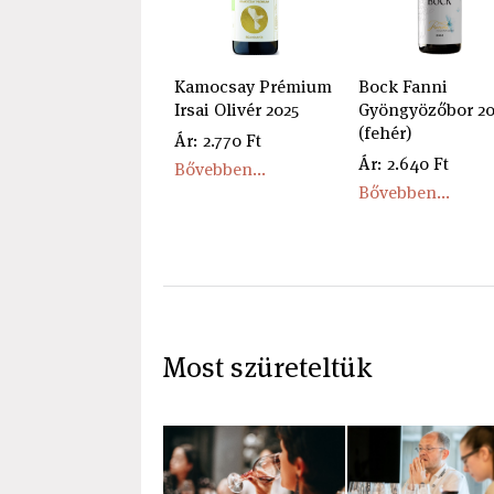
Kamocsay Prémium
Bock Fanni
Irsai Olivér 2025
Gyöngyözőbor 20
(fehér)
Ár: 2.770 Ft
Ár: 2.640 Ft
Bővebben...
Bővebben...
Most szüreteltük