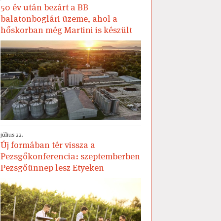
50 év után bezárt a BB
balatonboglári üzeme, ahol a
hőskorban még Martini is készült
július 22.
Új formában tér vissza a
Pezsgőkonferencia: szeptemberben
Pezsgőünnep lesz Etyeken