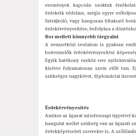
események kapcsán szoktuk érzékelni
érdekeik védelme, mégis egyre erőteljese
Sztrájkoló, vagy hangosan tiltakozó borá
érdekérvényesítése, befolyása a döntésh
Bor mellett könnyebb tárgyalni
A nemzetközi irodalom is gyakran említ
bortermelők érdekérvényesítési képessé
Egyik hatékony eszköz erre nyilvánvalóan
kísérve folyamatosan szem előtt van. E
szükséges nagykövet, diplomáciai üzenet
Érdekérvényesítés
Amikor az ágazat mindennapi ügyeivel kap
hangulat mellet szükség van az ágazati 
érdekképviseleti szervekre is. A szőlőmű