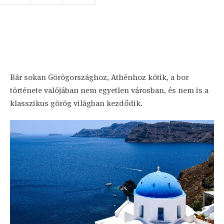
Bár sokan Görögországhoz, Athénhoz kötik, a bor
története valójában nem egyetlen városban, és nem is a
klasszikus görög világban kezdődik.