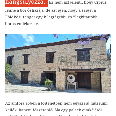
hangsúlyozza.
Ez nem azt jelenti, hogy Ciprus
lenne a bor őshazája, de azt igen, hogy a sziget a
Földközi-tenger egyik legrégebbi és “legkitartóbb”
boros emlékezete.
Az amfora ebben a történetben nem egyszerű múzeumi
kellék, hanem főszereplő. Ma egy palack címkéjéről