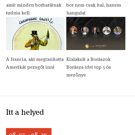
amit minden borbarátnak
bor nem csak ital, hanem
tudnia kell
hangulat
A francia, aki megtanította
Kialakult a Borászok
Amerikát pezsgőt inni
Borásza idei top 5-ös
mezőnye
Itt a helyed
08. 07. - 08. 30.