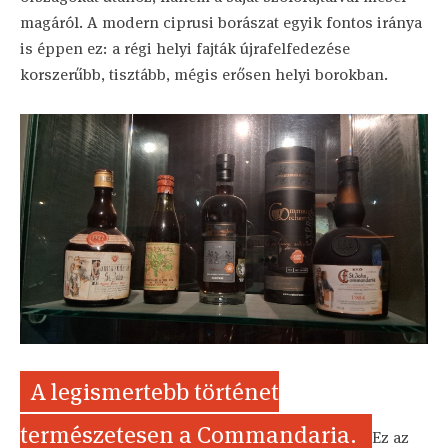
magáról. A modern ciprusi borászat egyik fontos iránya
is éppen ez: a régi helyi fajták újrafelfedezése
korszerűbb, tisztább, mégis erősen helyi borokban.
A legismertebb történet
természetesen a Commandaria.
Ez az