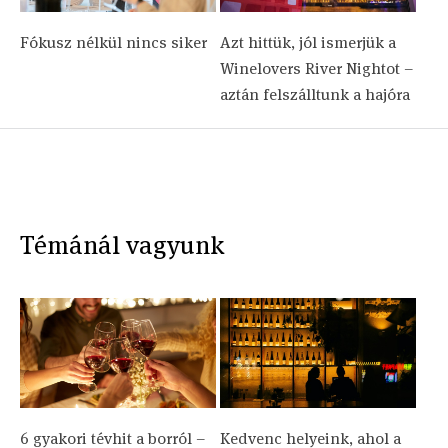
Fókusz nélkül nincs siker
Azt hittük, jól ismerjük a
Winelovers River Nightot –
aztán felszálltunk a hajóra
Témánál vagyunk
6 gyakori tévhit a borról –
Kedvenc helyeink, ahol a