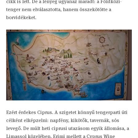
cikk is lett. De a lényeg ugyanaz maradt: a Földközi-
tenger nem elválasztotta, hanem összekötötte a
borvidékeket.
Ezért érdekes Ciprus. A szigetet könnyű tengerparti úti
célként elképzelni: napfény, kikötők, tavernák, sós
levegő. De múlt heti ciprusi utazásom egyik állomása, a
Limassol közelében, Erimi mellett a Cyprus Wine