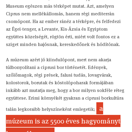
Museum egészen más térképet mutat. Azt, amelyen
Ciprus nem mellékállomás, hanem régi mediterrán
csomópont. Ha az ember ránéz a térképre, és felfedezi
az Égei-tenger, a Levante, Kis-Ázsia és Egyiptom
együttes közelségét, rögtön érti, miért volt fontos ez a
sziget minden hajósnak, kereskedőnek és hódítónak.
A múzeum azért jó kiindulópont, mert nem akarja
túlbonyolítani a ciprusi bor történetét. Edények,
szőlőmagok, régi prések, falusi tudás, lovagvárak,
kolostorok, borutak és kóstolópoharak formájában
inkább azt mutatja meg, hogy a bor milyen sokféle réteg
együttese. Erimi környékét gyakran a ciprusi borkultúra
a
talán legkoraibb helyszíneként emlegetik;
múzeum is az 5500 éves hagyományt