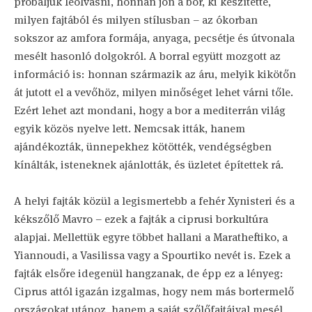
próbáljuk leolvasni, honnan jön a bor, ki készítette,
milyen fajtából és milyen stílusban – az ókorban
sokszor az amfora formája, anyaga, pecsétje és útvonala
mesélt hasonló dolgokról. A borral együtt mozgott az
információ is: honnan származik az áru, melyik kikötőn
át jutott el a vevőhöz, milyen minőséget lehet várni tőle.
Ezért lehet azt mondani, hogy a bor a mediterrán világ
egyik közös nyelve lett. Nemcsak itták, hanem
ajándékozták, ünnepekhez kötötték, vendégségben
kínálták, isteneknek ajánlották, és üzletet építettek rá.
A helyi fajták közül a legismertebb a fehér Xynisteri és a
kékszőlő Mavro – ezek a fajták a ciprusi borkultúra
alapjai. Mellettük egyre többet hallani a Maratheftiko, a
Yiannoudi, a Vasilissa vagy a Spourtiko nevét is. Ezek a
fajták elsőre idegenül hangzanak, de épp ez a lényeg:
Ciprus attól igazán izgalmas, hogy nem más bortermelő
országokat utánoz, hanem a saját szőlőfajtáival mesél