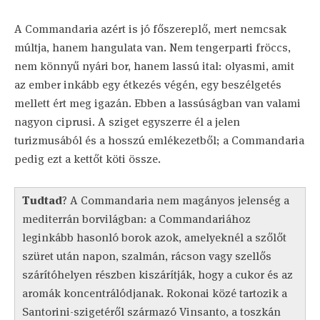
A Commandaria azért is jó főszereplő, mert nemcsak
múltja, hanem hangulata van. Nem tengerparti fröccs,
nem könnyű nyári bor, hanem lassú ital: olyasmi, amit
az ember inkább egy étkezés végén, egy beszélgetés
mellett ért meg igazán. Ebben a lassúságban van valami
nagyon ciprusi. A sziget egyszerre él a jelen
turizmusából és a hosszú emlékezetből; a Commandaria
pedig ezt a kettőt köti össze.
Tudtad
? A Commandaria nem magányos jelenség a
mediterrán borvilágban: a Commandariához
leginkább hasonló borok azok, amelyeknél a szőlőt
szüret után napon, szalmán, rácson vagy szellős
szárítóhelyen részben kiszárítják, hogy a cukor és az
aromák koncentrálódjanak. Rokonai közé tartozik a
Santorini-szigetéről származó Vinsanto, a toszkán