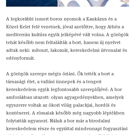
A legkorábbi ismert boros nyomok a Kaukázus és a
Közel-Kelet felé vezetnek, jóval azelőttre, hogy Athén a
mediterrán kultúra egyik jelképévé vált volna. A görögök
tehát később nem feltalálták a bort, hanem új nyelvet
adtak neki: mítoszt, lakomát, kereskedelmi útvonalat és
edényformát.
A görögök szerepe mégis óriási. Ők tették a bort a
társasági élet, a vallási ünnepek és a tengeri
kereskedelem egyik legfontosabb szereplőjévé. A bor
amforákban utazott: olyan agyagedényekben, amelyek
egyszerre voltak az ókori világ palackjai, hordói és
konténerei. A rómaiak később még nagyobb léptékben
folytatták ugyanezt. Náluk a bor már a birodalmi
kereskedelem része és egyúttal mindennapi fogyasztási