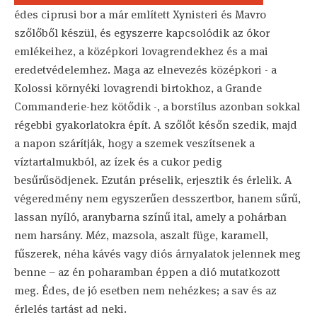
édes ciprusi bor a már említett Xynisteri és Mavro
szőlőből készül, és egyszerre kapcsolódik az ókor
emlékeihez, a középkori lovagrendekhez és a mai
eredetvédelemhez. Maga az elnevezés középkori - a
Kolossi környéki lovagrendi birtokhoz, a Grande
Commanderie-hez kötődik -, a borstílus azonban sokkal
régebbi gyakorlatokra épít. A szőlőt későn szedik, majd
a napon szárítják, hogy a szemek veszítsenek a
víztartalmukból, az ízek és a cukor pedig
besűrűsödjenek. Ezután préselik, erjesztik és érlelik. A
végeredmény nem egyszerűen desszertbor, hanem sűrű,
lassan nyíló, aranybarna színű ital, amely a pohárban
nem harsány. Méz, mazsola, aszalt füge, karamell,
fűszerek, néha kávés vagy diós árnyalatok jelennek meg
benne – az én poharamban éppen a dió mutatkozott
meg. Édes, de jó esetben nem nehézkes; a sav és az
érlelés tartást ad neki.