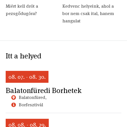
Miért kell drót a
Kedvenc helyeink, ahol a
pezsgődugóra?
bor nem csak ital, hanem
hangulat
Itt a helyed
08. 07. - 08. 30.
Balatonfüredi Borhetek
Balatonfüred,
Borfesztivál
08. 08. - 08. 29.