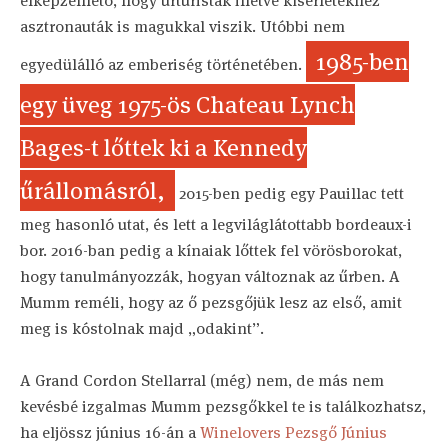
elképzelhető, hogy űrturisták illetve kísérletekhez
asztronauták is magukkal viszik. Utóbbi nem
1985-ben
egyedülálló az emberiség történetében.
egy üveg 1975-ös Chateau Lynch
Bages-t lőttek ki a Kennedy
űrállomásról,
2015-ben pedig egy Pauillac tett
meg hasonló utat, és lett a legviláglátottabb bordeaux-i
bor. 2016-ban pedig a kínaiak lőttek fel vörösborokat,
hogy tanulmányozzák, hogyan változnak az űrben. A
Mumm reméli, hogy az ő pezsgőjük lesz az első, amit
meg is kóstolnak majd „odakint”.
A Grand Cordon Stellarral (még) nem, de más nem
kevésbé izgalmas Mumm pezsgőkkel te is találkozhatsz,
ha eljössz június 16-án a
Winelovers Pezsgő Június