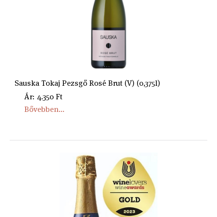
Sauska Tokaj Pezsgő Rosé Brut (V) (0,375l)
Ár: 4.350 Ft
Bővebben...