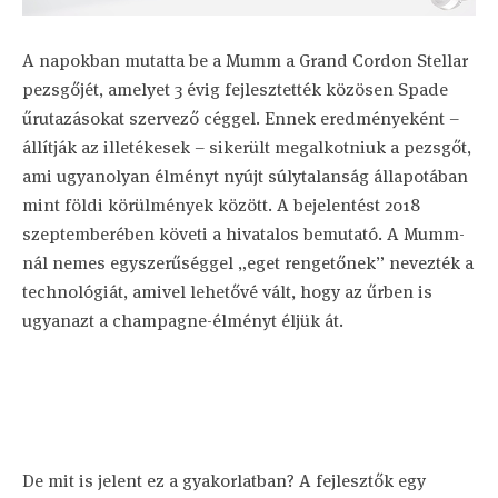
A napokban mutatta be a Mumm a Grand Cordon Stellar
pezsgőjét, amelyet 3 évig fejlesztették közösen Spade
űrutazásokat szervező céggel. Ennek eredményeként –
állítják az illetékesek – sikerült megalkotniuk a pezsgőt,
ami ugyanolyan élményt nyújt súlytalanság állapotában
mint földi körülmények között. A bejelentést 2018
szeptemberében követi a hivatalos bemutató. A Mumm-
nál nemes egyszerűséggel „eget rengetőnek” nevezték a
technológiát, amivel lehetővé vált, hogy az űrben is
ugyanazt a champagne-élményt éljük át.
De mit is jelent ez a gyakorlatban? A fejlesztők egy