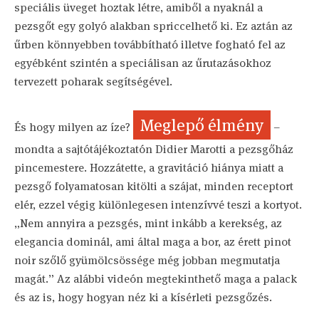
speciális üveget hoztak létre, amiből a nyaknál a
pezsgőt egy golyó alakban spriccelhető ki. Ez aztán az
űrben könnyebben továbbítható illetve fogható fel az
egyébként szintén a speciálisan az űrutazásokhoz
tervezett poharak segítségével.
Meglepő élmény
És hogy milyen az íze?
–
mondta a sajtótájékoztatón Didier Marotti a pezsgőház
pincemestere. Hozzátette, a gravitáció hiánya miatt a
pezsgő folyamatosan kitölti a szájat, minden receptort
elér, ezzel végig különlegesen intenzívvé teszi a kortyot.
„Nem annyira a pezsgés, mint inkább a kerekség, az
elegancia dominál, ami által maga a bor, az érett pinot
noir szőlő gyümölcsössége még jobban megmutatja
magát.” Az alábbi videón megtekinthető maga a palack
és az is, hogy hogyan néz ki a kísérleti pezsgőzés.