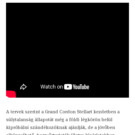
A tervek szerint a Grand Cordon Stellart kezdetben a
súlytalanság állapotát még a földi légkörön belül
kipróbálni szándékozóknak ajánlják, de a jövőben