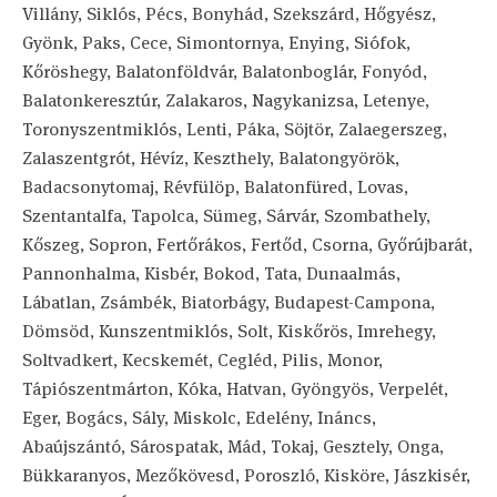
Villány, Siklós, Pécs, Bonyhád, Szekszárd, Hőgyész,
Gyönk, Paks, Cece, Simontornya, Enying, Siófok,
Kőröshegy, Balatonföldvár, Balatonboglár, Fonyód,
Balatonkeresztúr, Zalakaros, Nagykanizsa, Letenye,
Toronyszentmiklós, Lenti, Páka, Söjtör, Zalaegerszeg,
Zalaszentgrót, Hévíz, Keszthely, Balatongyörök,
Badacsonytomaj, Révfülöp, Balatonfüred, Lovas,
Szentantalfa, Tapolca, Sümeg, Sárvár, Szombathely,
Kőszeg, Sopron, Fertőrákos, Fertőd, Csorna, Győrújbarát,
Pannonhalma, Kisbér, Bokod, Tata, Dunaalmás,
Lábatlan, Zsámbék, Biatorbágy, Budapest-Campona,
Dömsöd, Kunszentmiklós, Solt, Kiskőrös, Imrehegy,
Soltvadkert, Kecskemét, Cegléd, Pilis, Monor,
Tápiószentmárton, Kóka, Hatvan, Gyöngyös, Verpelét,
Eger, Bogács, Sály, Miskolc, Edelény, Ináncs,
Abaújszántó, Sárospatak, Mád, Tokaj, Gesztely, Onga,
Bükkaranyos, Mezőkövesd, Poroszló, Kisköre, Jászkisér,