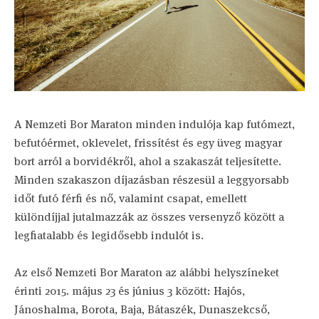
A Nemzeti Bor Maraton minden indulója kap futómezt,
befutóérmet, oklevelet, frissítést és egy üveg magyar
bort arról a borvidékről, ahol a szakaszát teljesítette.
Minden szakaszon díjazásban részesül a leggyorsabb
időt futó férfi és nő, valamint csapat, emellett
különdíjjal jutalmazzák az összes versenyző között a
legfiatalabb és legidősebb indulót is.
Az első Nemzeti Bor Maraton az alábbi helyszíneket
érinti 2015. május 23 és június 3 között: Hajós,
Jánoshalma, Borota, Baja, Bátaszék, Dunaszekcső,