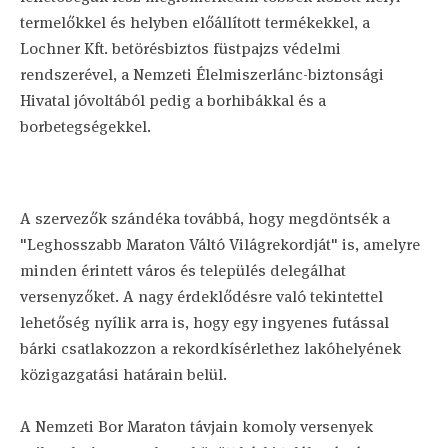
termelőkkel és helyben előállított termékekkel, a
Lochner Kft. betörésbiztos füstpajzs védelmi
rendszerével, a Nemzeti Élelmiszerlánc-biztonsági
Hivatal jóvoltából pedig a borhibákkal és a
borbetegségekkel.
A szervezők szándéka továbbá, hogy megdöntsék a
"Leghosszabb Maraton Váltó Világrekordját" is, amelyre
minden érintett város és település delegálhat
versenyzőket. A nagy érdeklődésre való tekintettel
lehetőség nyílik arra is, hogy egy ingyenes futással
bárki csatlakozzon a rekordkísérlethez lakóhelyének
közigazgatási határain belül.
A Nemzeti Bor Maraton távjain komoly versenyek