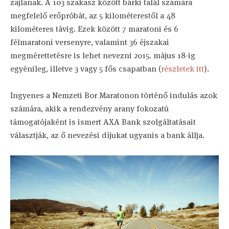
zajlanak. A 103 szakasz között bárki talál számára
megfelelő erőpróbát, az 5 kilométerestől a 48
kilométeres távig. Ezek között 7 maratoni és 6
félmaratoni versenyre, valamint 36 éjszakai
megmérettetésre is lehet nevezni 2015. május 18-ig
egyénileg, illetve 3 vagy 5 fős csapatban (
részletek itt
).
Ingyenes a Nemzeti Bor Maratonon történő indulás azok
számára, akik a rendezvény arany fokozatú
támogatójaként is ismert AXA Bank szolgáltatásait
választják, az ő nevezési díjukat ugyanis a bank állja.