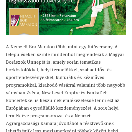
A Nemzeti Bor Maraton több, mint egy futóverseny. A
településeken szinte mindenhol megrendezik a Magyar
Borászok Ünnepét is, amely során tematikus
borkóstolókkal, helyi termelőkkel, szabadidős- és
sportrendezvényekkel, kulturális és kézműves
programokkal, kirakodó vásárral valamint több nagyobb
városban Zséda, New Level Empire és FankaDeli
koncertekkel is készülnek emlékezetessé tenni ezt az
Európában egyedülálló kezdeményezést. A 2015 helyi
termék éve programsorozat és a Nemzeti
Agrárgazdasági Kamara jóvoltából a résztvevőknek
lehetőségük lesz megismerkedni többek között helyi