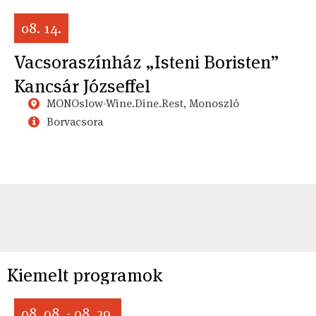
08. 14.
Vacsoraszínház „Isteni Boristen”
Kancsár Józseffel
MONOslow-Wine.Dine.Rest, Monoszló
Borvacsora
Kiemelt programok
08. 08. - 08. 29.