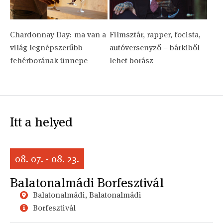
Chardonnay Day: ma van a
Filmsztár, rapper, focista,
világ legnépszerűbb
autóversenyző – bárkiből
fehérborának ünnepe
lehet borász
Itt a helyed
08. 07. - 08. 23.
Balatonalmádi Borfesztivál
Balatonalmádi, Balatonalmádi
Borfesztivál