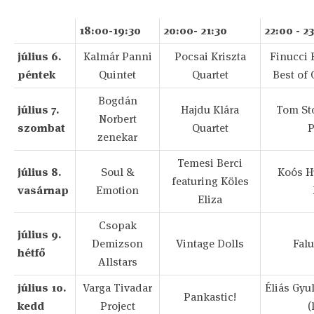
18:00-19:30
20:00- 21:30
22:00 - 2
július 6.
Kalmár Panni
Pocsai Kriszta
Finucci B
péntek
Quintet
Quartet
Best of
Bogdán
július 7.
Hajdu Klára
Tom Sto
Norbert
szombat
Quartet
P
zenekar
Temesi Berci
július 8.
Soul &
Koós H
featuring Köles
vasárnap
Emotion
Eliza
Csopak
július 9.
Demizson
Vintage Dolls
Fal
hétfő
Allstars
július 10.
Varga Tivadar
Éliás Gyul
Pankastic!
kedd
Project
(