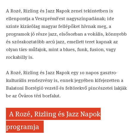
A Rozé, Rizling és Jazz Napok zenei tekintetben is
ellenpontja a VeszprémFest nagyszínpadának; ide
szinte kizárólag magyar fellépőket hívnak meg, a
programok jó része jazz, elsősorban a vokális, könnyebb
és szórakoztatóbb arcú jazz, emellett teret kapnak az
olyan társ-műfajok, mint a blues, funk, fusion, vagy
rockabilly is.
A Rozé, Rizling és Jazz Napok egy 10 napos gasztro-
kulturális rendezvény is, ennek jegyében kifejezetten a
Balatoni Borrégió vezető és feltörekvő pincészetei lakják
be az Óváros téri borfalut.
A Rozé, Rizling és Jazz Napok
programja