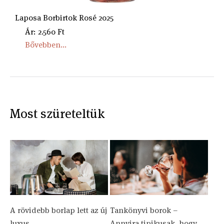
Laposa Borbirtok Rosé 2025
Ár: 2.560 Ft
Bővebben...
Most szüreteltük
A rövidebb borlap lett az új
Tankönyvi borok –
luxus
Annyira tipikusak, hogy