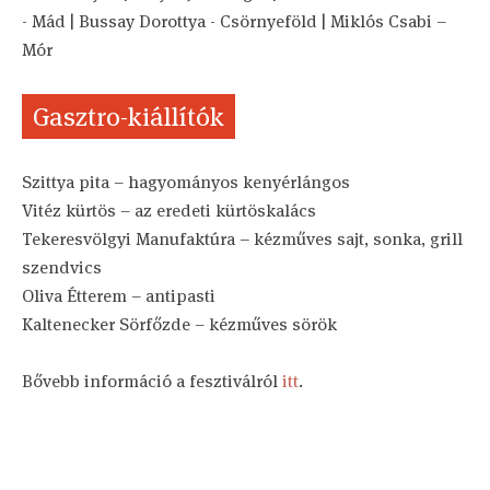
- Mád | Bussay Dorottya - Csörnyeföld | Miklós Csabi –
Mór
Gasztro-kiállítók
Szittya pita – hagyományos kenyérlángos
Vitéz kürtös – az eredeti kürtöskalács
Tekeresvölgyi Manufaktúra – kézműves sajt, sonka, grill
szendvics
Oliva Étterem – antipasti
Kaltenecker Sörfőzde – kézműves sörök
Bővebb információ a fesztiválról
itt
.