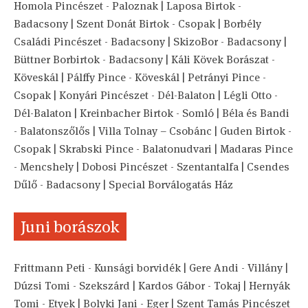
Homola Pincészet - Paloznak | Laposa Birtok -
Badacsony | Szent Donát Birtok - Csopak | Borbély
Családi Pincészet - Badacsony | SkizoBor - Badacsony |
Büttner Borbirtok - Badacsony | Káli Kövek Borászat -
Köveskál | Pálffy Pince - Köveskál | Petrányi Pince -
Csopak | Konyári Pincészet - Dél-Balaton | Légli Otto -
Dél-Balaton | Kreinbacher Birtok - Somló | Béla és Bandi
- Balatonszőlős | Villa Tolnay – Csobánc | Guden Birtok -
Csopak | Skrabski Pince - Balatonudvari | Madaras Pince
- Mencshely | Dobosi Pincészet - Szentantalfa | Csendes
Dűlő - Badacsony | Special Borválogatás Ház
Juni borászok
Frittmann Peti - Kunsági borvidék | Gere Andi - Villány |
Dúzsi Tomi - Szekszárd | Kardos Gábor - Tokaj | Hernyák
Tomi - Etyek | Bolyki Jani - Eger | Szent Tamás Pincészet