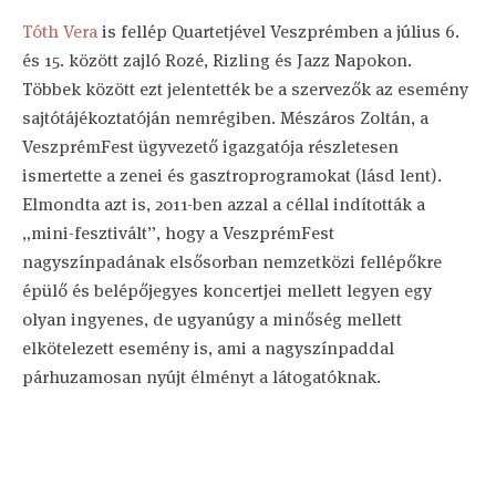
Tóth Vera
is fellép Quartetjével Veszprémben a július 6.
és 15. között zajló Rozé, Rizling és Jazz Napokon.
Többek között ezt jelentették be a szervezők az esemény
sajtótájékoztatóján nemrégiben. Mészáros Zoltán, a
VeszprémFest ügyvezető igazgatója részletesen
ismertette a zenei és gasztroprogramokat (lásd lent).
Elmondta azt is, 2011-ben azzal a céllal indították a
„mini-fesztivált”, hogy a VeszprémFest
nagyszínpadának elsősorban nemzetközi fellépőkre
épülő és belépőjegyes koncertjei mellett legyen egy
olyan ingyenes, de ugyanúgy a minőség mellett
elkötelezett esemény is, ami a nagyszínpaddal
párhuzamosan nyújt élményt a látogatóknak.