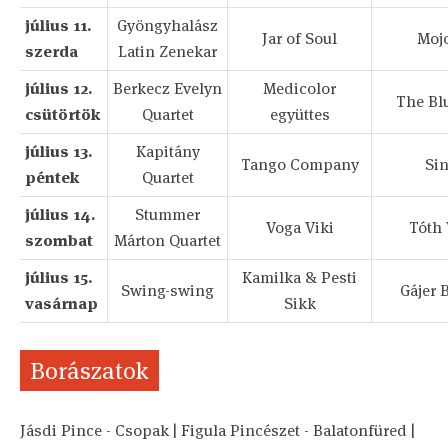
július 11.
Gyöngyhalász
Jar of Soul
Moj
szerda
Latin Zenekar
július 12.
Berkecz Evelyn
Medicolor
The Bl
csütörtök
Quartet
együttes
július 13.
Kapitány
Tango Company
Sin
péntek
Quartet
július 14.
Stummer
Voga Viki
Tóth 
szombat
Márton Quartet
július 15.
Kamilka & Pesti
Swing-swing
Gájer 
vasárnap
Sikk
Borászatok
Jásdi Pince - Csopak | Figula Pincészet - Balatonfüred |