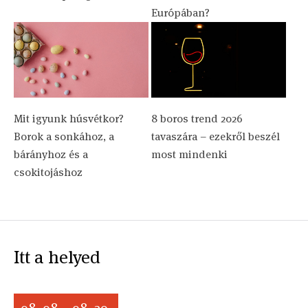
Európában?
Mit igyunk húsvétkor?
8 boros trend 2026
Borok a sonkához, a
tavaszára – ezekről beszél
bárányhoz és a
most mindenki
csokitojáshoz
Itt a helyed
08. 08. - 08. 29.