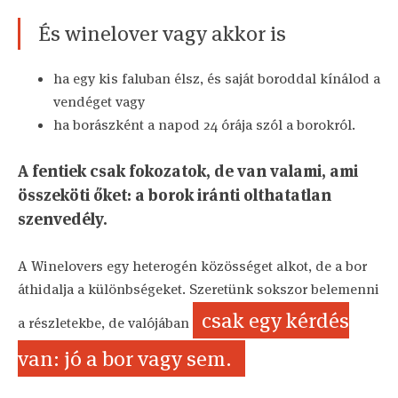
És winelover vagy akkor is
ha egy kis faluban élsz, és saját boroddal kínálod a
vendéget vagy
ha borászként a napod 24 órája szól a borokról.
A fentiek csak fokozatok, de van valami, ami
összeköti őket: a borok iránti olthatatlan
szenvedély.
A Winelovers egy heterogén közösséget alkot, de a bor
áthidalja a különbségeket. Szeretünk sokszor belemenni
csak egy kérdés
a részletekbe, de valójában
van: jó a bor vagy sem.