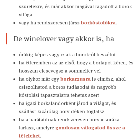
szüretekre, és már akkor magával ragadott a borok
világa
vagy ha rendszeresen jársz
borkóstolókra
.
De winelover vagy akkor is, ha
órákig képes vagy csak a borokról beszélni
ha étteremben az az első, hogy a borlapot kéred, és
hosszan elcsevegsz a sommelier-vel
ha olykor már egy
borkurzusra
is elmész, ahol
csiszolhatod a boros tudásodat és nagyobb
kóstolási tapasztalatra tehetsz szert
ha igazi borkalandorként járod a világot, és
szállást kizárólag borvidéken foglalsz
ha a barátaidnak rendszeresen borvacsorákat
tartasz, amelyre
gondosan válogatod össze a
tételeket
.