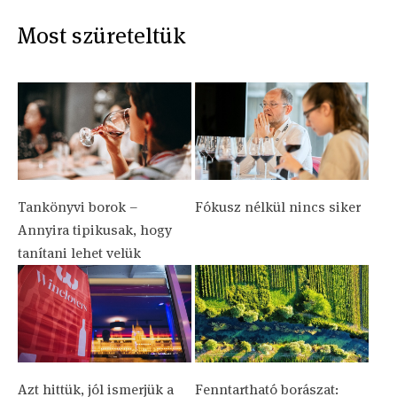
Most szüreteltük
Tankönyvi borok –
Fókusz nélkül nincs siker
Annyira tipikusak, hogy
tanítani lehet velük
Azt hittük, jól ismerjük a
Fenntartható borászat: