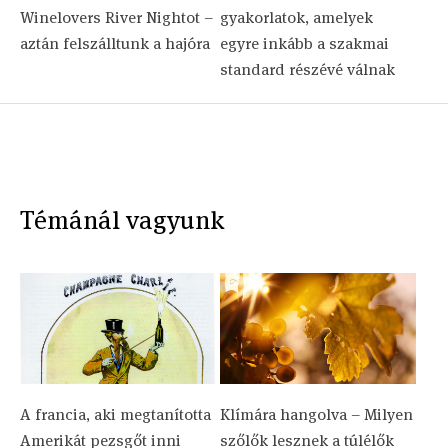
Winelovers River Nightot –
gyakorlatok, amelyek
aztán felszálltunk a hajóra
egyre inkább a szakmai
standard részévé válnak
Témánál vagyunk
A francia, aki megtanította
Klímára hangolva – Milyen
Amerikát pezsgőt inni
szőlők lesznek a túlélők