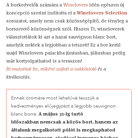
A borkedvelők számára a
Winelovers
idén egészen új
koncepció szerint indította el a
Winelovers Selection
sorozatot, amely nem csak közösségépítő, de tényleg a
borszerető közönségnek szól. Hiszen Ti, wineloverek
választottátok ki azt a hazai sauvignon blanc bort,
amelyik nektek a legjobban a tetszett! Ez a bor kerül
majd Winelovers palackba júniusban, júliusban pedig
már kortyolgathatod is a teraszon!
Itt mutattuk be, miként zajlott a vakkóstoló
és a
kiválasztás.
Ennek örömére most lehetővé tesszük a
kedvezményes előjegyzést a legjobb sauvignon
A május 31-ig tartó
blanc borra.
időszakban nemcsak a közös bort, hanem az
általunk megalkotott pólót is megkaphatod
kedvezményesen, ráadásul ingyenes házhoz