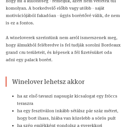
hogy mi a különbség - reméljük, azért nem vettétek túl
komolyan. A borkedvelő előbb vagy utóbb - saját
motivációjából fakadóan - úgyis borértővé válik, de nem
is ez a fontos.
A wineloverek szerintünk nem arról ismerszenek meg,
hogy álmukból felébredve is fel tudják sorolni Bordeaux
grand cru területeit, és képesek a fél fizetésüket oda
adni egy palack borért.
Winelover lehetsz akkor
ha az első tavaszi napsugár kicsalogat egy fröccs
teraszra
ha egy fesztiválon inkább sétálsz pár száz métert,
hogy bort ihass, hiába van közelebb a sörös pult
ha szép emlékként gondolsz a gyerekkori