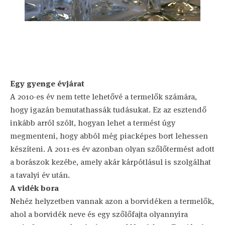
Egy gyenge évjárat
A 2010-es év nem tette lehetővé a termelők számára,
hogy igazán bemutathassák tudásukat. Ez az esztendő
inkább arról szólt, hogyan lehet a termést úgy
megmenteni, hogy abból még piacképes bort lehessen
készíteni. A 2011-es év azonban olyan szőlőtermést adott
a borászok kezébe, amely akár kárpótlásul is szolgálhat
a tavalyi év után.
A vidék bora
Nehéz helyzetben vannak azon a borvidéken a termelők,
ahol a borvidék neve és egy szőlőfajta olyannyira