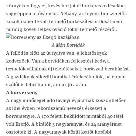
környéken fogy el, kevés bor jut el borkereskedésekbe,
vagy éppen a fővárosba. Néhány, az ínyenc borszeretők
között ismertté vált termelő borkészítési stílusát nem
mindig követi lelkes ováció többi termelő részéről.
A Móri Borvidék
A fejlődés előtt az út nyitva van, a lehetőségek
kedvezőek. Van a borvidéken fejlesztési kedv, a
termelők vállalnak új telepítéseket, borászati beruházást.
A gazdáknak sikerül boraikat értékesíteniük, ha éppen
szőlőt is lehet kapni, annak jó az ára.
A borverseny
A nagy minőséget adó tavalyi évjáratnak köszönhetően
az idei évben rekordszámú nevezés érkezett a
borversenyre. A 170 feletti beküldött mintából 40 tétel
volt Ezerjó. A bírálók 3 nagyaranyat, és 24 aranyérmet
osztottak ki. A nagyaranyak közül kettőt korábbi