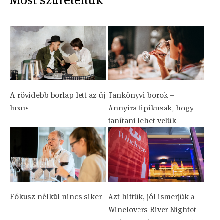
Most szüreteltük
A rövidebb borlap lett az új
Tankönyvi borok –
luxus
Annyira tipikusak, hogy
tanítani lehet velük
Fókusz nélkül nincs siker
Azt hittük, jól ismerjük a
Winelovers River Nightot –