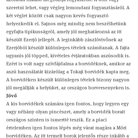
szeretni lehet, vagy végleg lemondani fogyasztásáról. A
két véglet között csak nagyon kevés fogyasztó
helyezkedik el. Sajnos még mindig nem beszélhetünk
egyfajta tipikusságról, amely jól meghatározná az itt
készült Ezerjó jellegét. A leginkább zászlóvivőnek az
Ezerjóból készült különleges tételek számítanak. A fajta
ugyanis jól töpped, kivételes évjáratokban aszúsodik is.
Ezért is volt nagy szívfájdalma a borvidéknek, amikor az
aszú használatát kizárólag a Tokaji borvidék kapta meg.
A borvidéken készült különleges tételek bizony nagyon
jól megállják a helyüket, az országos borversenyeken is.
Jövő
A kis borvidékek számára igen fontos, hogy legyen egy
vagy néhány olyan pincészet, amely a borvidék borait
országos szinten is ismertté teszik. Ez a piaci
értelemben igen fontos lépés még várat magára a Móri
borvidéken. Az itt termelt borok jelentős része inkább a