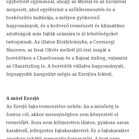
egybeforrt egymással, ahogy az Mórral és az Ezerjóval
megesett, ahol egyébiránt a szőlőtermesztés és a
borkészítés kultúrája, a mélyen gyökerező
hagyományok, és a kedvező természeti és klimatikus
adottságok más fajták számára is jó lehetőségeket
tartogatnak. Az illatos Királyleányka, a Cserszegi
fűszeres, az Irsai Olivér mellett jól érzi magát a
borvidéken a Chardonnay és a Rajnai rizling, valamint
az Olaszrizling is. A borvidék vállalva hagyományait,
legnagyobb hangsúlyt mégis az Ezerjóra fekteti.
A móri Ezerjó
Az Ezerjó fajta termesztése nehéz; ha a minőség is
fontos cél, akkor mennyiségben sem kényezteti el
termelőjét. Bora nem kifejezetten illatos, gyakran savas
karakterű, jellegzetes fajtakarakterrel. Ez a fajtakarakter
azonban inkább megosztja fogyasztóit. A bort vagy