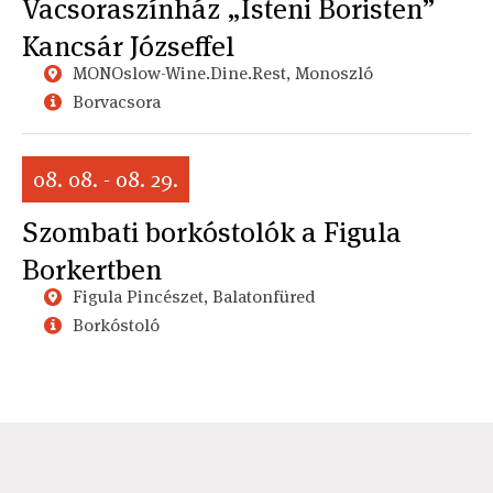
Vacsoraszínház „Isteni Boristen”
Kancsár Józseffel
MONOslow-Wine.Dine.Rest, Monoszló
Borvacsora
08. 08. - 08. 29.
Szombati borkóstolók a Figula
Borkertben
Figula Pincészet, Balatonfüred
Borkóstoló