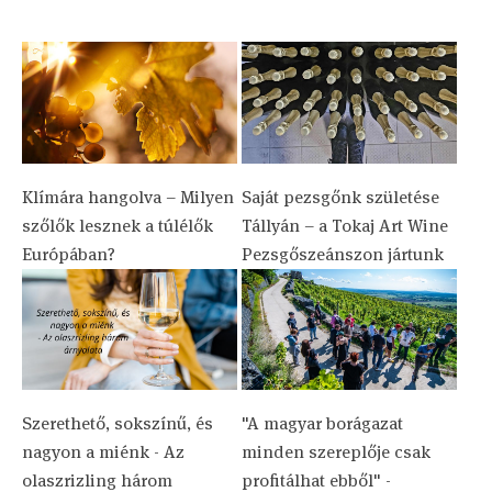
Klímára hangolva – Milyen
Saját pezsgőnk születése
szőlők lesznek a túlélők
Tállyán – a Tokaj Art Wine
Európában?
Pezsgőszeánszon jártunk
Szerethető, sokszínű, és
"A magyar borágazat
nagyon a miénk - Az
minden szereplője csak
olaszrizling három
profitálhat ebből" -