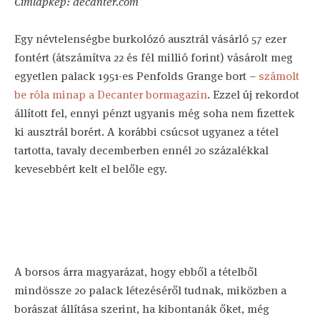
Címlapkép: decanter.com
Egy névtelenségbe burkolózó ausztrál vásárló 57 ezer
fontért (átszámítva 22 és fél millió forint) vásárolt meg
egyetlen palack 1951-es Penfolds Grange bort –
számolt
be róla minap a Decanter bormagazin
. Ezzel új rekordot
állított fel, ennyi pénzt ugyanis még soha nem fizettek
ki ausztrál borért. A korábbi csúcsot ugyanez a tétel
tartotta, tavaly decemberben ennél 20 százalékkal
kevesebbért kelt el belőle egy.
A borsos árra magyarázat, hogy ebből a tételből
mindössze 20 palack létezéséről tudnak, miközben a
borászat állítása szerint, ha kibontanák őket, még