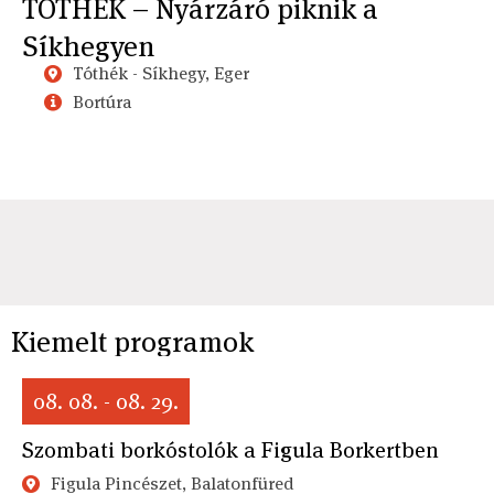
TÓTHÉK – Nyárzáró piknik a
Síkhegyen
Tóthék - Síkhegy, Eger
Bortúra
Kiemelt programok
08. 08. - 08. 29.
Szombati borkóstolók a Figula Borkertben
Figula Pincészet, Balatonfüred