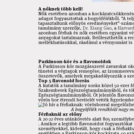
A nőknek több kell!
Nők esetében azonban a kockázatcsökkenés 
adagot fogyasztottak a bogyófélékből. "A tel
tapasztaltunk előnyös eredményeket"-számo
tanulmány szerzője,
Dr. Xiang Gao
, a
Harvar
azonban férfiak és nők esetében egyaránt v
anyagokat tartalmaznak. Beilleszthetők a re
mellékhatásokkal, ráadásul a vérnyomást is
Parkinson-kór és a flavonoidok
A Parkinson-kór mozgásszervi zavarokat ok
tünetei a végtagok remegése, az izommerevs
összetevők, amelyek megakadályozzák a szerv
Top 5 flavonoid forrás
A kutatók a tanulmány során közel 50 ezer fé
Szakemberek Egészségtanulmányából, és töb
Egészségtanulmányából. Öt jelentős flavonoid
vörös bor étrendi bevitelét vették figyelembe
A bogyófélék rendkívül nagy 
Férfiaknál az előny
A 20-22 éves utánkövetés alatt 805 személybe
. Amikor a legtöbb flavonoidot fogyasztókat
személyekkel, kiderült, hogy csak a férfiakba
esetükben a Parkinson-kór kockázata 40 szá