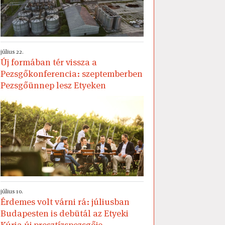
július 22.
Új formában tér vissza a
Pezsgőkonferencia: szeptemberben
Pezsgőünnep lesz Etyeken
július 10.
Érdemes volt várni rá: júliusban
Budapesten is debütál az Etyeki
Kúria új presztízspezsgője