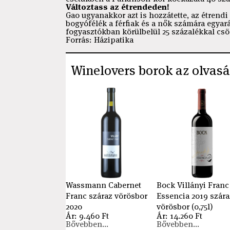
Változtass az étrendeden!
Gao ugyanakkor azt is hozzátette, az étrendi 
bogyófélék a férfiak és a nők számára egyará
fogyasztókban körülbelül 25 százalékkal csö
Forrás: Házipatika
Winelovers borok az olvasá
Wassmann Cabernet
Bock Villányi Franc
Franc száraz vörösbor
Essencia 2019 szára
2020
vörösbor (0,75l)
Ár: 9.460 Ft
Ár: 14.260 Ft
Bővebben...
Bővebben...