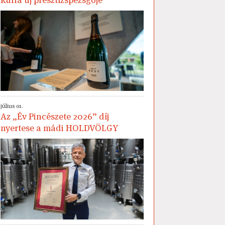
július 01.
Az „Év Pincészete 2026” díj
nyertese a mádi HOLDVÖLGY