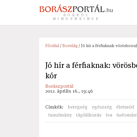
BORRÓL
MINDENKINEK
Főoldal
/
Borvilág
/ Jó hír a férfiaknak: vörösborr
Jó hír a férfiaknak: vörös
kór
Borászportál
2012. április 16., 19:46
Címkék
:
betegség
egészség
életmód
tanulmány
táplálkozás
tea
tudomán