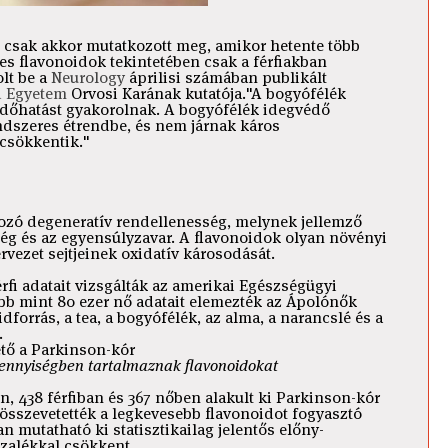
csak akkor mutatkozott meg, amikor hetente több
jes flavonoidok tekintetében csak a férfiakban
lt be a
Neurology
áprilisi számában publikált
d Egyetem
Orvosi Karának kutatója."A bogyófélék
édőhatást gyakorolnak. A bogyófélék idegvédő
ndszeres étrendbe, és nem járnak káros
 csökkentik."
ozó degeneratív rendellenesség, melynek jellemző
ég és az egyensúlyzavar. A flavonoidok olyan növényi
ezet sejtjeinek oxidatív károsodását.
rfi adatait vizsgálták az amerikai Egészségügyi
b mint 80 ezer nő adatait elemezték az Ápolónők
forrás, a tea, a bogyófélék, az alma, a narancslé és a
.
mennyiségben tartalmaznak flavonoidokat
n, 438 férfiban és 367 nőben alakult ki Parkinson-kór
 összevetették a legkevesebb flavonoidot fogyasztó
n mutatható ki statisztikailag jelentős előny-
zalékkal csökkent.