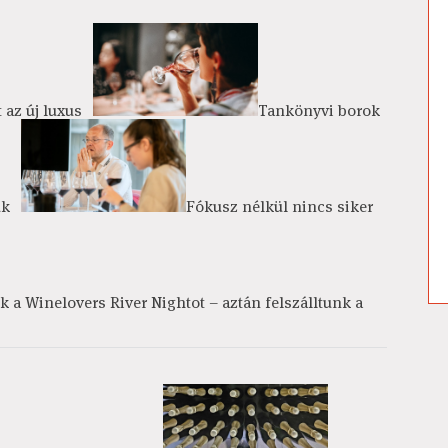
 az új luxus
Tankönyvi borok
ük
Fókusz nélkül nincs siker
ük a Winelovers River Nightot – aztán felszálltunk a