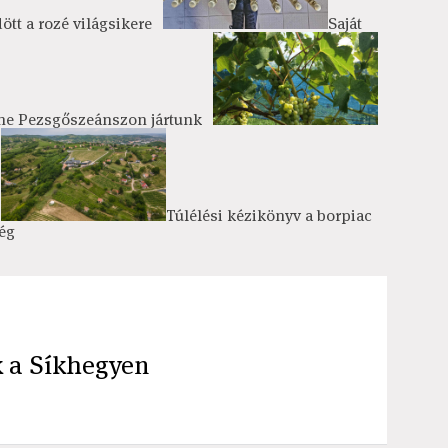
tt a rozé világsikere
Saját
ine Pezsgőszeánszon jártunk
Túlélési kézikönyv a borpiac
ég
 a Síkhegyen