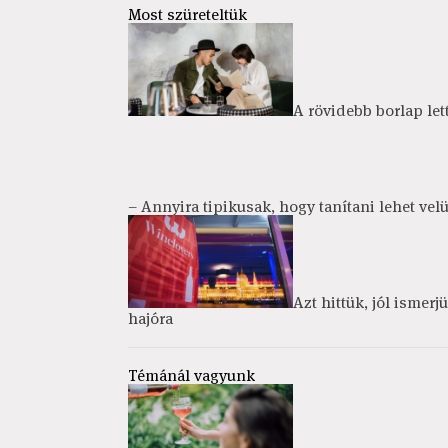
Most szüreteltük
A rövidebb borlap lett
– Annyira tipikusak, hogy tanítani lehet vel
Azt hittük, jól ismerj
hajóra
Témánál vagyunk