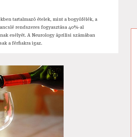
ben tartalmazó ételek, mint a bogyófélék, a
arancslé rendszeres fogyasztása 40%-al
nak esélyét. A Neurology áprilisi számában
ak a férfiakra igaz.