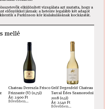
összetevők elkülönített vizsgálata azt mutatta, hogy a
nt előnyökkel járnak: a hetente legalább két adagot
kkentik a Parkinson-kór kialakulásának kockázatát.
s mellé
Chateau Dereszla Frisco
Gróf Degenfeld Chateau
z
Frizzante (V) (0,75l)
Tarcal Édes Szamorodni
Ár: 2.900 Ft
2018 (0,5l)
Bővebben...
Ár: 2.540 Ft
Bővebben...