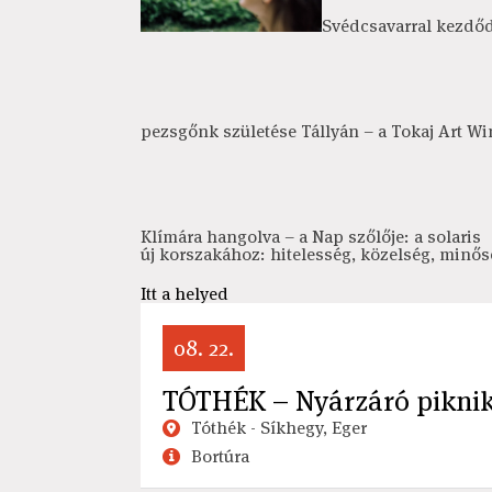
Svédcsavarral kezdődö
pezsgőnk születése Tállyán – a Tokaj Art W
Klímára hangolva – a Nap szőlője: a solaris
új korszakához: hitelesség, közelség, minős
Itt a helyed
08. 22.
TÓTHÉK – Nyárzáró piknik
Tóthék - Síkhegy, Eger
Bortúra