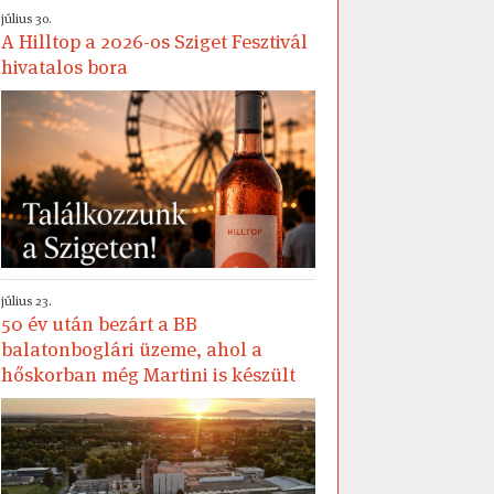
július 30.
A Hilltop a 2026-os Sziget Fesztivál
hivatalos bora
július 23.
50 év után bezárt a BB
balatonboglári üzeme, ahol a
hőskorban még Martini is készült