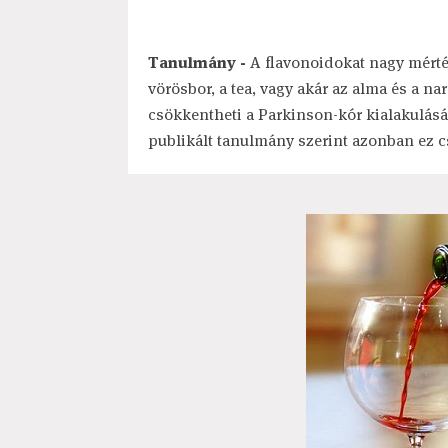
Tanulmány -
A flavonoidokat nagy mérték
vörösbor, a tea, vagy akár az alma és a n
csökkentheti a Parkinson-kór kialakulásá
publikált tanulmány szerint azonban ez cs