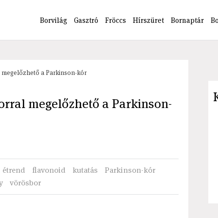
Borvilág
Gasztró
Fröccs
Hírszüret
Bornaptár
B
al megelőzhető a Parkinson-kór
borral megelőzhető a Parkinson-
étrend
flavonoid
kutatás
Parkinson-kór
y
vörösbor