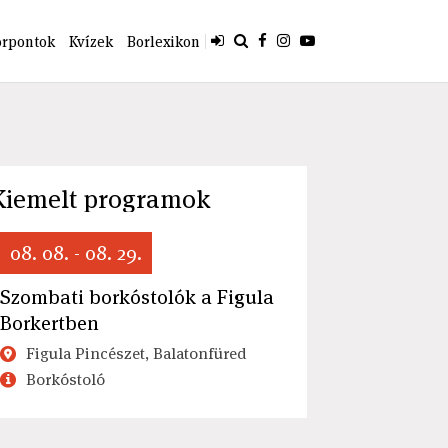
orpontok
Kvízek
Borlexikon
Kiemelt programok
08. 08. - 08. 29.
Szombati borkóstolók a Figula
Borkertben
Figula Pincészet, Balatonfüred
Borkóstoló