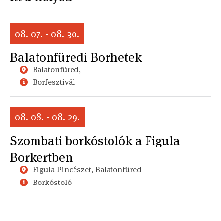
08. 07. - 08. 30.
Balatonfüredi Borhetek
Balatonfüred,
Borfesztivál
08. 08. - 08. 29.
Szombati borkóstolók a Figula
Borkertben
Figula Pincészet, Balatonfüred
Borkóstoló