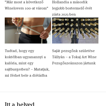
"Már most a következő
Hollandia a második
Winelovers 100-at várom"
legjobb bortermelő évét
zárta 2025-ben
Tudtad, hogy egy
Saját pezsgőnk születése
koktélban ugyanannyi a
Tállyán – a Tokaj Art Wine
kalória, mint egy
Pezsgőszeánszon jártunk
sajtburgerben? – Mutatjuk,
mi férhet bele a diétádba
Itt a helyed