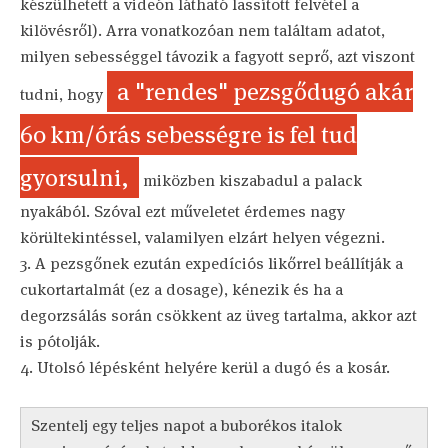
készülhetett a videón látható lassított felvétel a
kilövésről). Arra vonatkozóan nem találtam adatot,
milyen sebességgel távozik a fagyott seprő, azt viszont
a "rendes" pezsgődugó akár
tudni, hogy
60 km/órás sebességre is fel tud
gyorsulni,
miközben kiszabadul a palack
nyakából. Szóval ezt műveletet érdemes nagy
körültekintéssel, valamilyen elzárt helyen végezni.
3. A pezsgőnek ezután expedíciós likőrrel beállítják a
cukortartalmát (ez a dosage), kénezik és ha a
degorzsálás során csökkent az üveg tartalma, akkor azt
is pótolják.
4. Utolsó lépésként helyére kerül a dugó és a kosár.
Szentelj egy teljes napot a buborékos italok