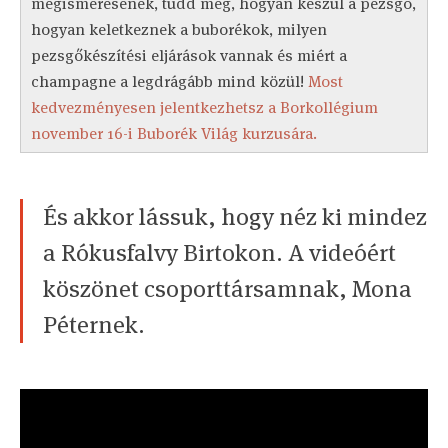
megismerésének, tudd meg, hogyan készül a pezsgő,
hogyan keletkeznek a buborékok, milyen
pezsgőkészítési eljárások vannak és miért a
champagne a legdrágább mind közül!
Most
kedvezményesen jelentkezhetsz a Borkollégium
november 16-i Buborék Világ kurzusára.
És akkor lássuk, hogy néz ki mindez
a Rókusfalvy Birtokon. A videóért
köszönet csoporttársamnak, Mona
Péternek.