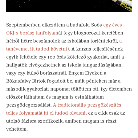
Szeptemberben elkezdtem a budafoki Soós
egy éves
OKJ-s borász tanfolyam
át (egy blogsorozat keretében
hétről hétre beszámolok az iskolában történtekről,
a
tanévemet itt tudod követni
). A kurzus teljesítésének
egyik feltétele egy 100 órás kötelező gyakorlat, amit a
hallgatók elvégezhetnek az iskola tangazdáságában,
vagy egy külső borászatnál. Engem Etyeken a
Rókusfalvy Birtok fogadott be, múlt pénteken már a
második gyakorlati napomat töltöttem ott, így életemben
először láthattam és magam is csinálhattam
pezsgődegorzsálást.
A tradicionális pezsgőkészítés
teljes folyamatát itt el tudod olvasni,
ez a cikk csak az
utolsó fázisra szorítkozik, amiben magam is részt
vehettem.