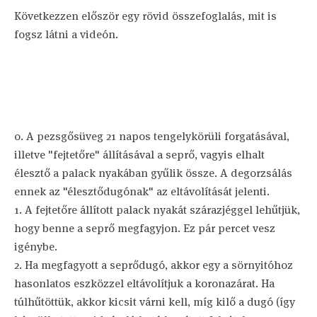
Következzen először egy rövid összefoglalás, mit is
fogsz látni a videón.
0. A pezsgősüveg 21 napos tengelykörüli forgatásával,
illetve "fejtetőre" állításával a seprő, vagyis elhalt
élesztő a palack nyakában gyűlik össze. A degorzsálás
ennek az "élesztődugónak" az eltávolítását jelenti.
1. A fejtetőre állított palack nyakát szárazjéggel lehűtjük,
hogy benne a seprő megfagyjon. Ez pár percet vesz
igénybe.
2. Ha megfagyott a seprődugó, akkor egy a sörnyitóhoz
hasonlatos eszközzel eltávolítjuk a koronazárat. Ha
túlhűtöttük, akkor kicsit várni kell, míg kilő a dugó (így