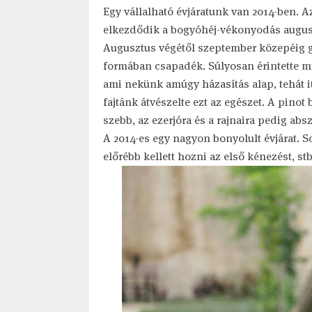
Egy vállalható évjáratunk van 2014-ben. A
elkezdődik a bogyóhéj-vékonyodás augus
Augusztus végétől szeptember közepéig g
formában csapadék. Súlyosan érintette min
ami nekünk amúgy házasítás alap, tehát it
fajtánk átvészelte ezt az egészet. A pinot 
szebb, az ezerjóra és a rajnaira pedig ab
A 2014-es egy nagyon bonyolult évjárat. S
előrébb kellett hozni az első kénezést, s