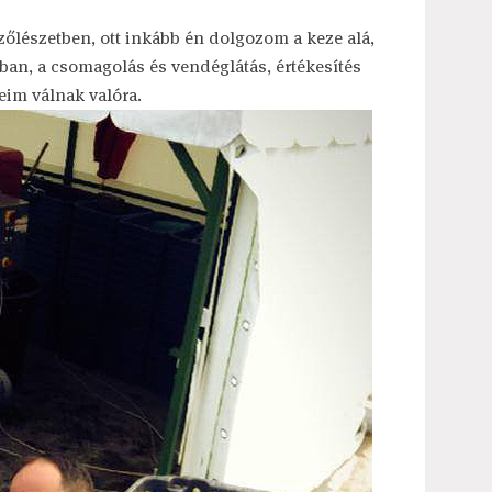
őlészetben, ott inkább én dolgozom a keze alá,
ban, a csomagolás és vendéglátás, értékesítés
eim válnak valóra.