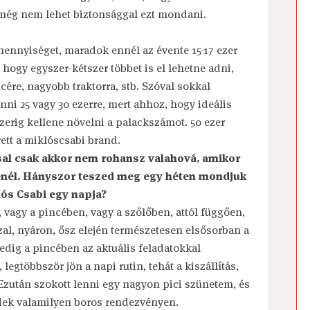
 még nem lehet biztonsággal ezt mondani.
nyiséget, maradok ennél az évente 15-17 ezer
 hogy egyszer-kétszer többet is el lehetne adni,
ére, nagyobb traktorra, stb. Szóval sokkal
ni 25 vagy 30 ezerre, mert ahhoz, hogy ideális
ezerig kellene növelni a palackszámot. 50 ezer
ett a miklóscsabi brand.
ssal csak akkor nem rohansz valahová, amikor
énél. Hányszor teszed meg egy héten mondjuk
ós Csabi egy napja?
 vagy a pincében, vagy a szőlőben, attól függően,
zal, nyáron, ősz elején természetesen elsősorban a
edig a pincében az aktuális feladatokkal
gtöbbször jön a napi rutin, tehát a kiszállítás,
 Ezután szokott lenni egy nagyon pici szünetem, és
zdek valamilyen boros rendezvényen.