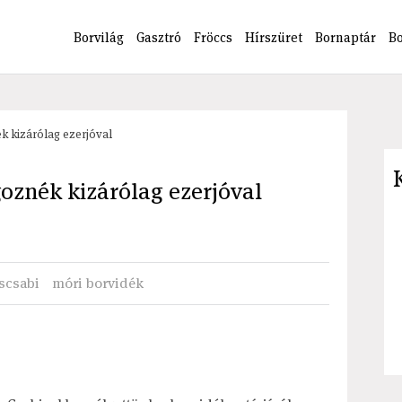
Borvilág
Gasztró
Fröccs
Hírszüret
Bornaptár
B
k kizárólag ezerjóval
goznék kizárólag ezerjóval
scsabi
móri borvidék