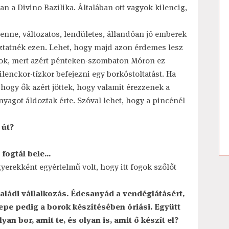
 a Divino Bazilika. Általában ott vagyok kilencig,
nne, változatos, lendületes, állandóan jó emberek
ztatnék ezen. Lehet, hogy majd azon érdemes lesz
k, mert azért pénteken-szombaton Móron ez
ilenckor-tízkor befejezni egy borkóstoltatást. Ha
, hogy ők azért jöttek, hogy valamit érezzenek a
nyagot áldoztak érte. Szóval lehet, hogy a pincénél
 út?
ogtál bele...
gyerekként egyértelmű volt, hogy itt fogok szőlőt
családi vállalkozás. Édesanyád a vendéglátásért,
epe pedig a borok készítésében óriási. Együtt
n bor, amit te, és olyan is, amit ő készít el?