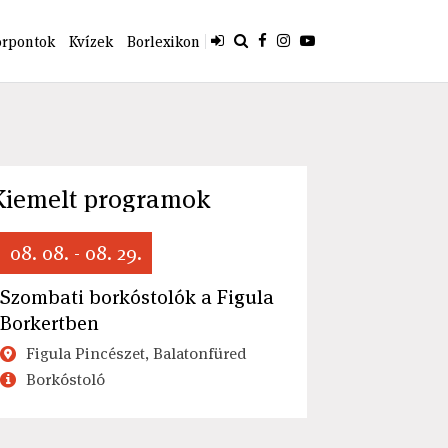
orpontok
Kvízek
Borlexikon
Kiemelt programok
08. 08. - 08. 29.
Szombati borkóstolók a Figula
Borkertben
Figula Pincészet, Balatonfüred
Borkóstoló