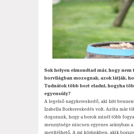
Sok helyen elmondtad már, hogy nem te
borvilágban mozognak, azok látják, ho
Tudnátok több bort eladni, hogyha tö
egyensúly?
A legelső nagykereskedő, aki hitt bennem
Izabella Borkereskedés volt. Azóta már 
dogozunk, hogy a borok minél több fogya
mennyisége nincsen egyenes arányban a 
megítélhető. A mi körünkben, akik borsze