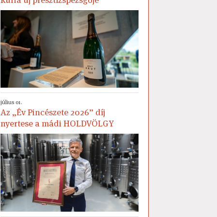
július 01.
Az „Év Pincészete 2026” díj
nyertese a mádi HOLDVÖLGY