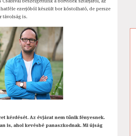
 Csabival beszélgettünk a borvidék sztárjáról, az
atféle ezerjóból készült bor kóstolható, de persze
 távolság is.
et kérdését. Az évjárat nem tűnik fényesnek.
yan is, ahol kevésbé panaszkodnak. Mi újság