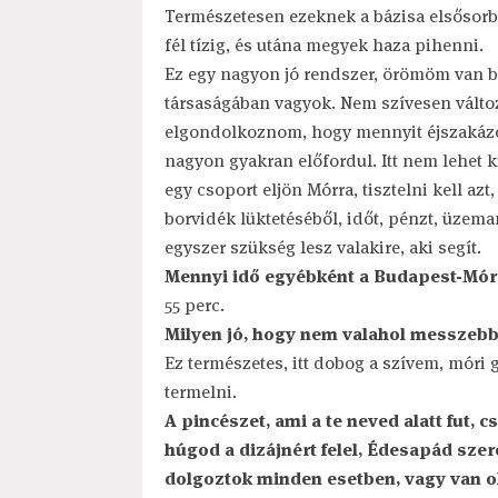
Természetesen ezeknek a bázisa elsősorban
fél tízig, és utána megyek haza pihenni.
Ez egy nagyon jó rendszer, örömöm van be
társaságában vagyok. Nem szívesen válto
elgondolkoznom, hogy mennyit éjszakázo
nagyon gyakran előfordul. Itt nem lehet k
egy csoport eljön Mórra, tisztelni kell azt
borvidék lüktetéséből, időt, pénzt, üzema
egyszer szükség lesz valakire, aki segít.
Mennyi idő egyébként a Budapest-Mór
55 perc.
Milyen jó, hogy nem valahol messzebb f
Ez természetes, itt dobog a szívem, móri 
termelni.
A pincészet, ami a te neved alatt fut, 
húgod a dizájnért felel, Édesapád szer
dolgoztok minden esetben, vagy van olya