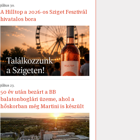
július 30.
A Hilltop a 2026-os Sziget Fesztivál
hivatalos bora
július 23.
50 év után bezárt a BB
balatonboglári üzeme, ahol a
hőskorban még Martini is készült