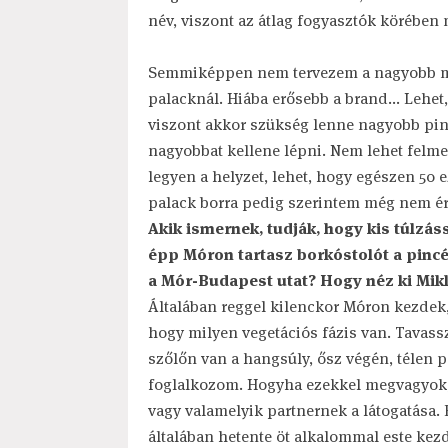
név, viszont az átlag fogyasztók körében
Semmiképpen nem tervezem a nagyobb men
palacknál. Hiába erősebb a brand... Lehet,
viszont akkor szükség lenne nagyobb pinc
nagyobbat kellene lépni. Nem lehet felmen
legyen a helyzet, lehet, hogy egészen 50 
palack borra pedig szerintem még nem ér
Akik ismernek, tudják, hogy kis túlzá
épp Móron tartasz borkóstolót a pinc
a Mór-Budapest utat? Hogy néz ki Mikl
Általában reggel kilenckor Móron kezdek,
hogy milyen vegetációs fázis van. Tavass
szőlőn van a hangsúly, ősz végén, télen p
foglalkozom. Hogyha ezekkel megvagyok, le
vagy valamelyik partnernek a látogatása.
általában hetente öt alkalommal este ke