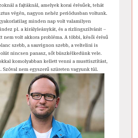
zoknál a fajtáknál, amelyek korai érésűek, tehát
ztus végén, nagyon nehéz periódusban voltunk.
yakorlatilag minden nap volt valamilyen
dez pl. a királyleánykát, és a rizlingszilvánit –
t nem volt akkora probléma. A többi, késői érésű
blanc szebb, a sauvignon szebb, a veltelini is
szolút nincsen panasz, sőt büszkélkedünk vele.
okkal komolyabban kellett venni a musttisztítást,
tb. Szóval nem egyszerű szüreten vagyunk túl.