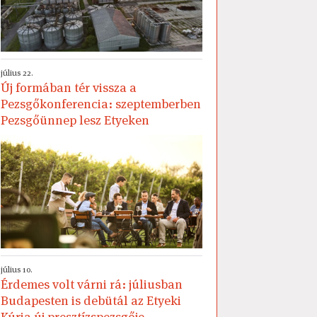
július 22.
Új formában tér vissza a
Pezsgőkonferencia: szeptemberben
Pezsgőünnep lesz Etyeken
július 10.
Érdemes volt várni rá: júliusban
Budapesten is debütál az Etyeki
Kúria új presztízspezsgője