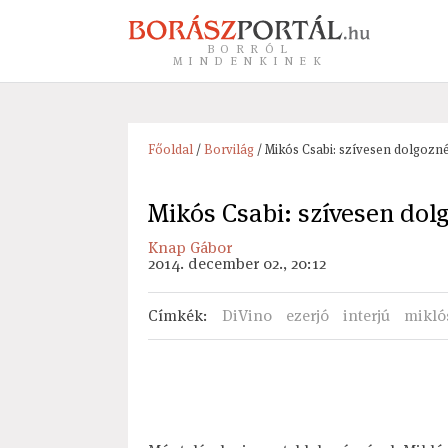
BORRÓL
MINDENKINEK
Főoldal
/
Borvilág
/ Mikós Csabi: szívesen dolgozné
Mikós Csabi: szívesen dol
Knap Gábor
2014. december 02., 20:12
Címkék
:
DiVino
ezerjó
interjú
mikló