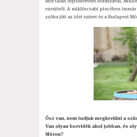
Mór talán legismertebb borászával, Miklós
ezerjóról. A miklóscsabi pincében immár h
szóba jött az idei szüret és a Budapest-Mór
Ősz van, nem tudjuk megkerülni a szür
Van olyan borvidék ahol jobban, és ol
Móron?