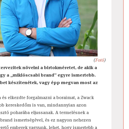
(
Fotó
)
rvezitek növelni a birtokméretet, de akik a
gy a „miklóscsabi brand” egyre ismertebb.
bbet készítenétek, vagy épp megvan most az
 és elkezdte forgalmazni a boraimat, a Zwack
több kereskedőm is van, mindannyian azon
sztó poharába eljussanak. A termelésnek a
brand ismertségével, és ez nagyon nehezen
rető emberek vagyunk, lehet, hogy ismertebb a