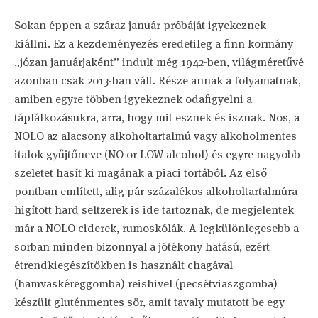
Sokan éppen a száraz január próbáját igyekeznek
kiállni. Ez a kezdeményezés eredetileg a finn kormány
„józan januárjaként” indult még 1942-ben, világméretűvé
azonban csak 2013-ban vált. Része annak a folyamatnak,
amiben egyre többen igyekeznek odafigyelni a
táplálkozásukra, arra, hogy mit esznek és isznak. Nos, a
NOLO az alacsony alkoholtartalmú vagy alkoholmentes
italok gyűjtőneve (NO or LOW alcohol) és egyre nagyobb
szeletet hasít ki magának a piaci tortából. Az első
pontban említett, alig pár százalékos alkoholtartalmúra
higított hard seltzerek is ide tartoznak, de megjelentek
már a NOLO ciderek, rumoskólák. A legkülönlegesebb a
sorban minden bizonnyal a jótékony hatású, ezért
étrendkiegészítőkben is használt chagával
(hamvaskéreggomba) reishivel (pecsétviaszgomba)
készült gluténmentes sör, amit tavaly mutatott be egy