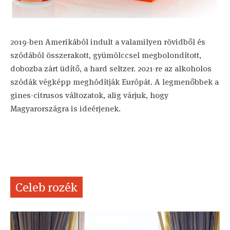
2019-ben Amerikából indult a valamilyen rövidből és
szódából összerakott, gyümölccsel megbolondított,
dobozba zárt üdítő, a hard seltzer. 2021-re az alkoholos
szódák végképp meghódítják Európát. A legmenőbbek a
gines-citrusos változatok, alig várjuk, hogy
Magyarországra is ideérjenek.
Celeb rozék