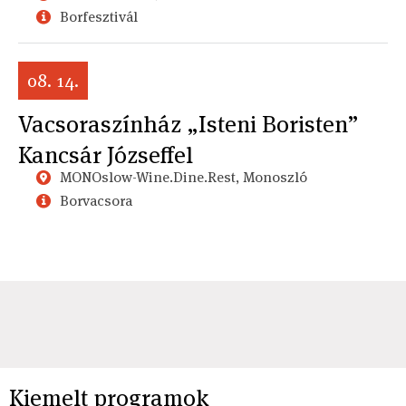
Borfesztivál
08. 14.
Vacsoraszínház „Isteni Boristen”
Kancsár Józseffel
MONOslow-Wine.Dine.Rest, Monoszló
Borvacsora
Kiemelt programok