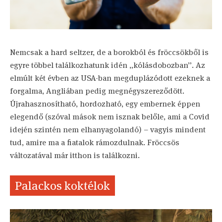
Nemcsak a hard seltzer, de a borokból és fröccsökből is
egyre többel találkozhatunk idén „kólásdobozban”. Az
elmúlt két évben az USA-ban megduplázódott ezeknek a
forgalma, Angliában pedig megnégyszereződött.
Újrahasznosítható, hordozható, egy embernek éppen
elegendő (szóval mások nem isznak belőle, ami a Covid
idején szintén nem elhanyagolandó) – vagyis mindent
tud, amire ma a fiatalok rámozdulnak. Fröccsös
változatával már itthon is találkozni.
Palackos koktélok