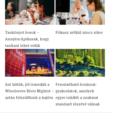
Tankönyvi borok –
Fókusz nélkül nincs siker
Annyira tipikusak, hogy
tanítani lehet velük
Azt hittük, jól ismerjük a
Fenntartható borászat:
Winelovers River Nightot –
gyakorlatok, amelyek
aztán felszálltunk a hajóra
egyre inkább a szakmai
standard részévé válnak