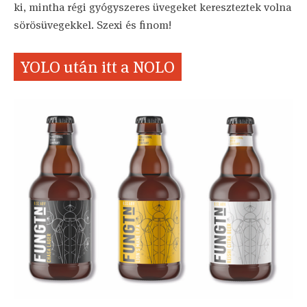
ki, mintha régi gyógyszeres üvegeket kereszteztek volna
sörösüvegekkel. Szexi és finom!
YOLO után itt a NOLO