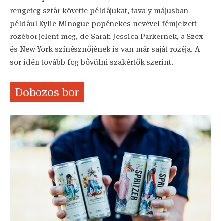
rengeteg sztár követte példájukat, tavaly májusban
például Kylie Minogue popénekes nevével fémjelzett
rozébor jelent meg, de Sarah Jessica Parkernek, a Szex
és New York színésznőjének is van már saját rozéja. A
sor idén tovább fog bővülni szakértők szerint.
Dobozos bor