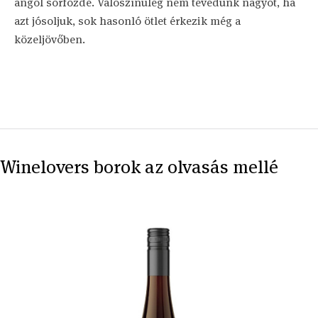
angol sörfőzde. Valószínűleg nem tévedünk nagyot, ha
azt jósoljuk, sok hasonló ötlet érkezik még a
közeljövőben.
Winelovers borok az olvasás mellé