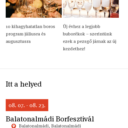
10 kihagyhatatlan boros
Új évhez a legjobb
program júliusra és
buborékok – szerintünk
augusztusra
ezek a pezsgő járnak az új
kezdethez!
Itt a helyed
08. 07. - 08. 23.
Balatonalmádi Borfesztivál
Balatonalmádi, Balatonalmádi