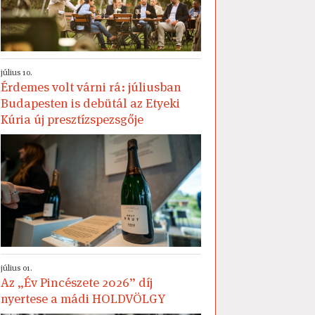
július 10.
Érdemes volt várni rá: júliusban
Budapesten is debütál az Etyeki
Kúria új presztízspezsgője
július 01.
Az „Év Pincészete 2026” díj
nyertese a mádi HOLDVÖLGY