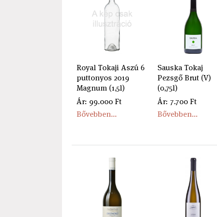
Royal Tokaji Aszú 6
Sauska Tokaj
puttonyos 2019
Pezsgő Brut (V)
Magnum (1,5l)
(0,75l)
Ár: 99.000 Ft
Ár: 7.700 Ft
Bővebben...
Bővebben...