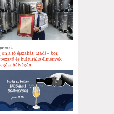
június 16.
Jön a Jó éjszakát, Mád! – bor,
pezsgő és kulturális élmények
egész hétvégén