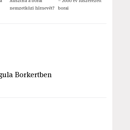
a
Ausztria a borai
– 2000 év fűszerezett
nemzetközi hírnevét?
borai
gula Borkertben