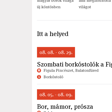
magyar borok világa
ami meghódította 
új köntösben
világot
Itt a helyed
08. 08. - 08. 29.
Szombati borkóstolók a Fi
Figula Pincészet, Balatonfüred
Borkóstoló
08. 05. - 08. 09.
Bor, mámor, prósza