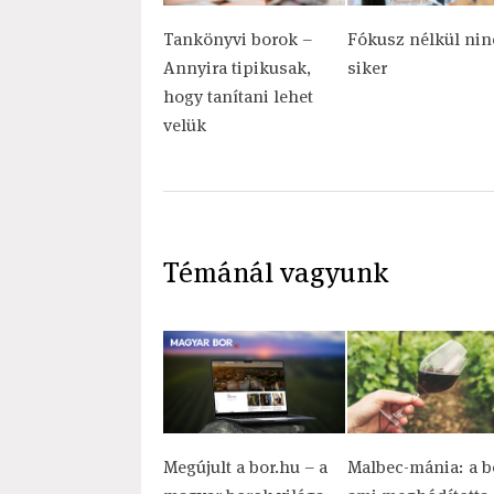
Tankönyvi borok –
Fókusz nélkül nin
Annyira tipikusak,
siker
hogy tanítani lehet
velük
Témánál vagyunk
Megújult a bor.hu – a
Malbec-mánia: a b