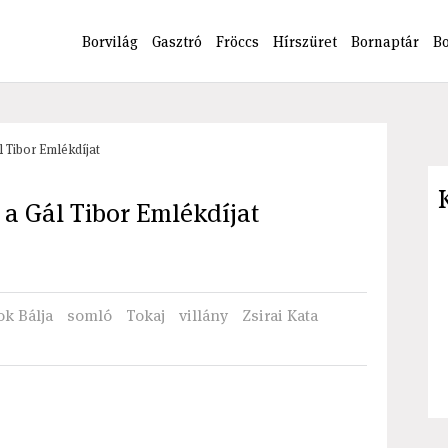
Borvilág
Gasztró
Fröccs
Hírszüret
Bornaptár
B
l Tibor Emlékdíjat
 a Gál Tibor Emlékdíjat
k Bálja
somló
Tokaj
villány
Zsirai Kata