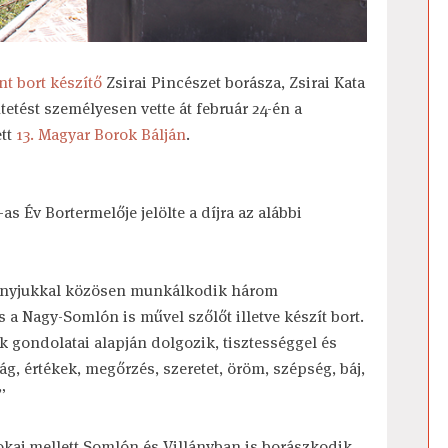
t bort készítő
Zsirai Pincészet borásza, Zsirai Kata
tetést személyesen vette át február 24-én a
tt
13. Magyar Borok Bálján
.
as Év Bortermelője jelölte a díjra az alábbi
esanyjukkal közösen munkálkodik három
 a Nagy-Somlón is művel szőlőt illetve készít bort.
 gondolatai alapján dolgozik, tisztességgel és
ág, értékek, megőrzés, szeretet, öröm, szépség, báj,
”
Tokaj mellett Somlón és Villányban is borászkodik