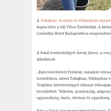
A
Tokajban, Somlón és Villányban egyarán
kapta idén a Gál Tibor Emlékdíjat. A kitün
Corinthia Hotel Budapestben megrendeze
A fiatal borászhölgyet Árvay János, a 2003-
ajánlással:
„Kata testvérével Petrával, valamint éd
borvidéken, mivel Tokajban, Villányban és
Tragikus hirtelenséggel elhunyt édesapjuk
becsülettel: "Alkotás, gondosság, alaposs
egyszerűség, érzés, értelem és egyediség.
Kata a Zsirai pincészet társtulajdonosa, 