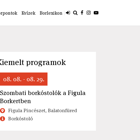
orpontok
Kvízek
Borlexikon
Kiemelt programok
08. 08. - 08. 29.
Szombati borkóstolók a Figula
Borkertben
Figula Pincészet, Balatonfüred
Borkóstoló