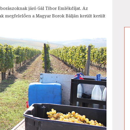
r borászoknak járó Gál Tibor Emlékdíjat. Az
 megfelelően a Magyar Borok Bálján került került