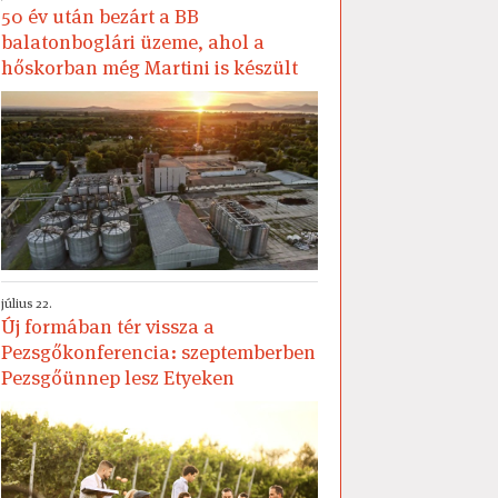
50 év után bezárt a BB
balatonboglári üzeme, ahol a
hőskorban még Martini is készült
július 22.
Új formában tér vissza a
Pezsgőkonferencia: szeptemberben
Pezsgőünnep lesz Etyeken