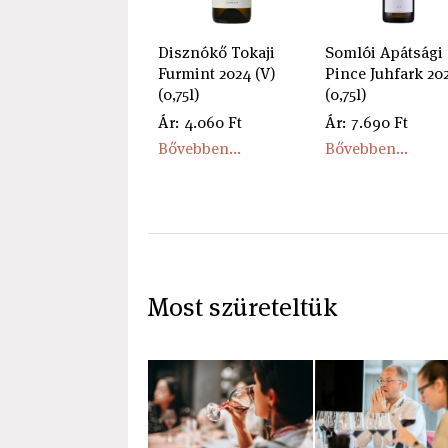
Disznókő Tokaji
Somlói Apátsági
Furmint 2024 (V)
Pince Juhfark 20
(0,75l)
(0,75l)
Ár: 4.060 Ft
Ár: 7.690 Ft
Bővebben...
Bővebben...
Most szüreteltük