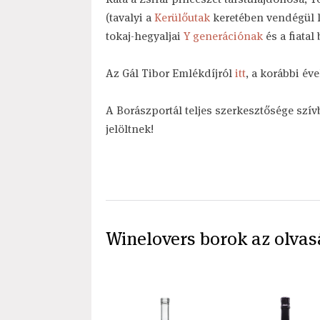
(tavalyi a
Kerülőutak
keretében vendégül lá
tokaj-hegyaljai
Y generációnak
és a fiatal
Az Gál Tibor Emlékdíjról
itt
, a korábbi év
A Borászportál teljes szerkesztősége szívb
jelöltnek!
Winelovers borok az olvas