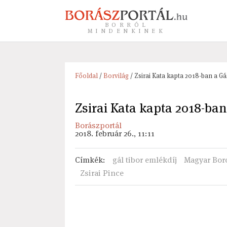
BORRÓL
MINDENKINEK
Főoldal
/
Borvilág
/ Zsirai Kata kapta 2018-ban a Gá
Zsirai Kata kapta 2018-ban
Borászportál
2018. február 26., 11:11
Címkék
:
gál tibor emlékdíj
Magyar Boro
Zsirai Pince