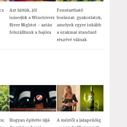
cs
Azt hittük, jól
Fenntartható
ismerjük a Winelovers
borászat: gyakorlatok,
River Nightot – aztán
amelyek egyre inkább
felszálltunk a hajóra
a szakmai standard
részévé válnak
or,
Hogyan építette újjá
A méztől a jalapeñóig