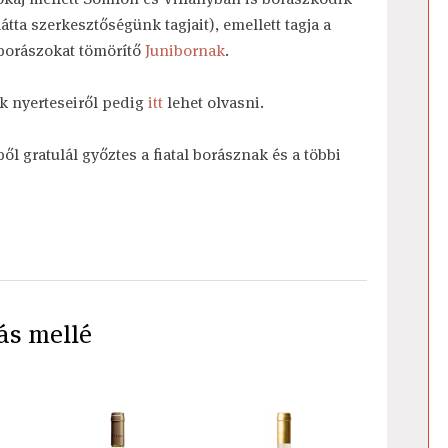
tta szerkesztőségünk tagjait), emellett tagja a
 borászokat tömörítő
Junibornak
.
ek nyerteseiről pedig
itt
lehet olvasni.
ől gratulál győztes a fiatal borásznak és a többi
ás mellé