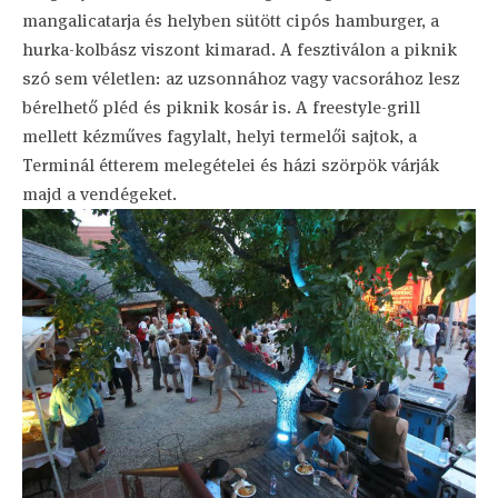
mangalicatarja és helyben sütött cipós hamburger, a
hurka-kolbász viszont kimarad. A fesztiválon a piknik
szó sem véletlen: az uzsonnához vagy vacsorához lesz
bérelhető pléd és piknik kosár is. A freestyle-grill
mellett kézműves fagylalt, helyi termelői sajtok, a
Terminál étterem melegételei és házi szörpök várják
majd a vendégeket.