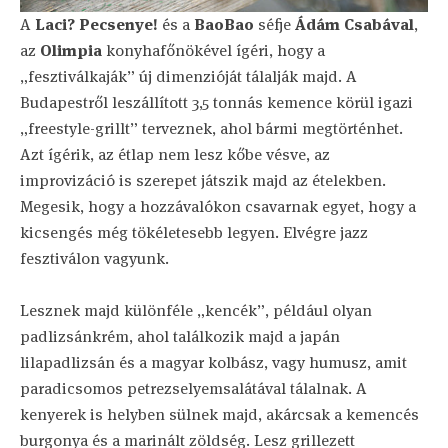
A
Laci? Pecsenye!
és a
BaoBao
séfje
Ádám Csabával
,
az
Olimpia
konyhafőnökével ígéri, hogy a
„fesztiválkaják” új dimenzióját tálalják majd. A
Budapestről leszállított 3,5 tonnás kemence körül igazi
„freestyle-grillt” terveznek, ahol bármi megtörténhet.
Azt ígérik, az étlap nem lesz kőbe vésve, az
improvizáció is szerepet játszik majd az ételekben.
Megesik, hogy a hozzávalókon csavarnak egyet, hogy a
kicsengés még tökéletesebb legyen. Elvégre jazz
fesztiválon vagyunk.
Lesznek majd különféle „kencék”, például olyan
padlizsánkrém, ahol találkozik majd a japán
lilapadlizsán és a magyar kolbász, vagy humusz, amit
paradicsomos petrezselyemsalátával tálalnak. A
kenyerek is helyben sülnek majd, akárcsak a kemencés
burgonya és a marinált zöldség. Lesz grillezett