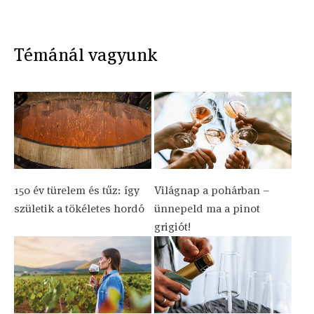
Témánál vagyunk
150 év türelem és tűz: így
Világnap a pohárban –
születik a tökéletes hordó
ünnepeld ma a pinot
grigiót!