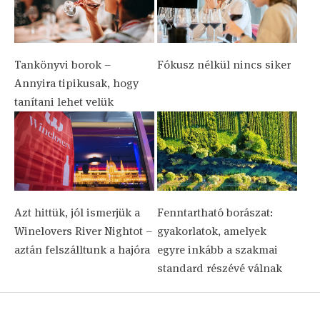
Tankönyvi borok –
Fókusz nélkül nincs siker
Annyira tipikusak, hogy
tanítani lehet velük
Azt hittük, jól ismerjük a
Fenntartható borászat:
Winelovers River Nightot –
gyakorlatok, amelyek
aztán felszálltunk a hajóra
egyre inkább a szakmai
standard részévé válnak