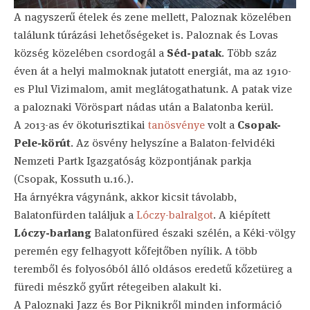
A nagyszerű ételek és zene mellett, Paloznak közelében
találunk túrázási lehetőségeket is. Paloznak és Lovas
község közelében csordogál a
Séd-patak
. Több száz
éven át a helyi malmoknak jutatott energiát, ma az 1910-
es Plul Vizimalom, amit meglátogathatunk. A patak vize
a paloznaki Vöröspart nádas után a Balatonba kerül.
A 2013-as év ökoturisztikai
tanösvénye
volt a
Csopak-
Pele-körút
. Az ösvény helyszíne a Balaton-felvidéki
Nemzeti Partk Igazgatóság központjának parkja
(Csopak, Kossuth u.16.).
Ha árnyékra vágynánk, akkor kicsit távolabb,
Balatonfürden találjuk a
Lóczy-balralgot
. A kiépített
Lóczy-barlang
Balatonfüred északi szélén, a Kéki-völgy
peremén egy felhagyott kőfejtőben nyílik. A több
teremből és folyosóból álló oldásos eredetű kőzetüreg a
füredi mészkő gyűrt rétegeiben alakult ki.
A Paloznaki Jazz és Bor Piknikről minden információ