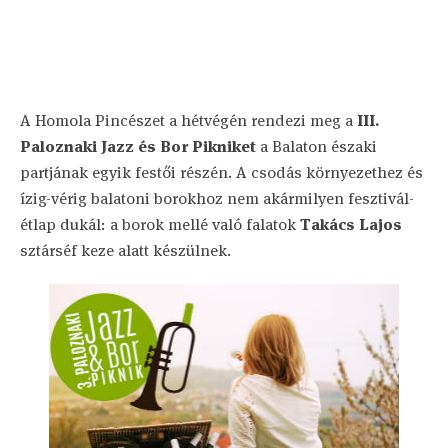
A Homola Pincészet a hétvégén rendezi meg a
III.
Paloznaki Jazz és Bor Pikniket
a Balaton északi
partjának egyik festői részén. A csodás környezethez és
ízig-vérig balatoni borokhoz nem akármilyen fesztivál-
étlap dukál: a borok mellé való falatok
Takács Lajos
sztárséf keze alatt készülnek.