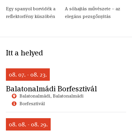
Egy spanyol borvidék a
A sóhajtás művészete – az
reflektorfény küszöbén
elegáns pezsgőnyitás
Itt a helyed
08. 07. - 08. 23.
Balatonalmádi Borfesztivál
Balatonalmádi, Balatonalmádi
Borfesztivál
08. 08. - 08. 29.