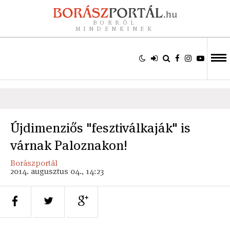
BORRÓL
MINDENKINEK
Újdimenziős "fesztiválkaják" is
várnak Paloznakon!
Borászportál
2014. augusztus 04., 14:23