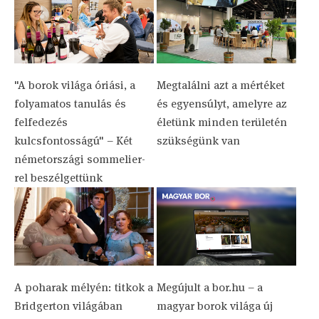
"A borok világa óriási, a
Megtalálni azt a mértéket
folyamatos tanulás és
és egyensúlyt, amelyre az
felfedezés
életünk minden területén
kulcsfontosságú" – Két
szükségünk van
németországi sommelier-
rel beszélgettünk
A poharak mélyén: titkok a
Megújult a bor.hu – a
Bridgerton világában
magyar borok világa új