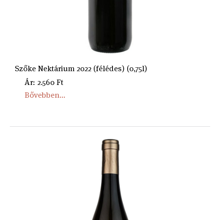
Szőke Nektárium 2022 (félédes) (0,75l)
Ár: 2.560 Ft
Bővebben...