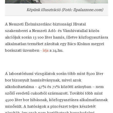
Képünk illusztráció (Fotó: Ilpalazzone.com)
A Nemzeti Élelmiszerlánc-biztonsági Hivatal
szakemberei a Nemzeti Adó- és Vámhivatallal közös
akciójuk során 13 100 liter hamis, illetve közfogyasztásra
alkalmatlan terméket zároltak egy Bács-Kiskun megyei
borászati üzemben -
írja
a 24.hu.
A laboratóriumi vizsgálatok során több mint 8500 liter
bor bizonyult hamisítványnak, mivel azok
alkoholtartalma – 47% és 71% közötti arányban – nem
szőlő eredetű cukorból származott. További több mint
4500 liter bor hibásnak, közfogyasztásra alkalmatlannak
minősült. A hatóságok a pincészet teljes készletét
zárolták, így azok nem kerülhetnek kereskedelmi