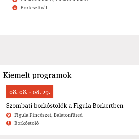
Borfesztivál
Kiemelt programok
08. 08. - 08. 29.
Szombati borkóstolók a Figula Borkertben
Figula Pincészet, Balatonfüred
Borkóstoló