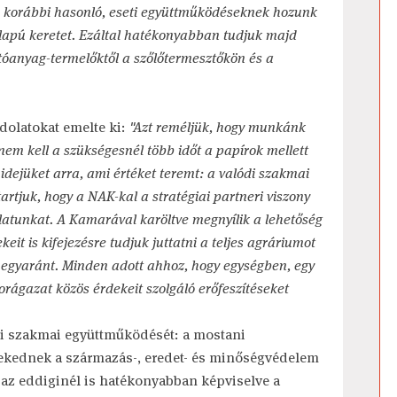
a korábbi hasonló, eseti együttműködéseknek hozunk
alapú keretet. Ezáltal hatékonyabban tudjuk majd
ítóanyag-termelőktől a szőlőtermesztőkön és a
dolatokat emelte ki:
"Azt reméljük, hogy munkánk
em kell a szükségesnél több időt a papírok mellett
 idejüket arra, ami értéket teremt: a valódi szakmai
artjuk, hogy a NAK-kal a stratégiai partneri viszony
atunkat. A Kamarával karöltve megnyílik a lehetőség
eit is kifejezésre tudjuk juttatni a teljes agráriumot
n egyaránt. Minden adott ahhoz, hogy egységben, egy
orágazat közös érdekeit szolgáló erőfeszítéseket
zi szakmai együttműködését: a mostani
ekednek a származás-, eredet- és minőségvédelem
, az eddiginél is hatékonyabban képviselve a