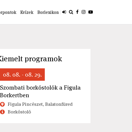
orpontok
Kvízek
Borlexikon
Kiemelt programok
08. 08. - 08. 29.
Szombati borkóstolók a Figula
Borkertben
Figula Pincészet, Balatonfüred
Borkóstoló