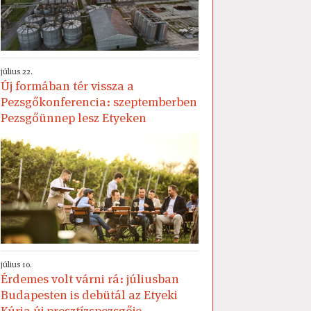
július 22.
Új formában tér vissza a
Pezsgőkonferencia: szeptemberben
Pezsgőünnep lesz Etyeken
július 10.
Érdemes volt várni rá: júliusban
Budapesten is debütál az Etyeki
Kúria új presztízspezsgője