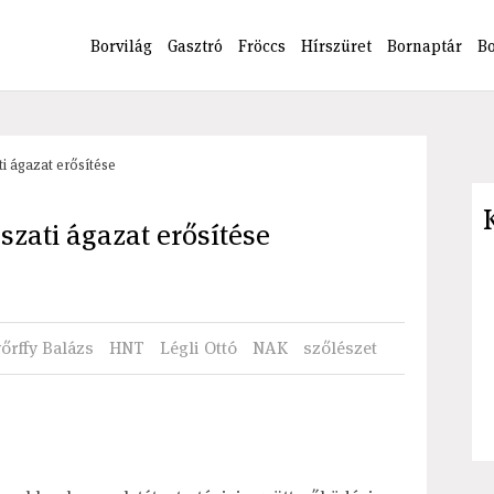
Borvilág
Gasztró
Fröccs
Hírszüret
Bornaptár
B
ti ágazat erősítése
szati ágazat erősítése
őrffy Balázs
HNT
Légli Ottó
NAK
szőlészet