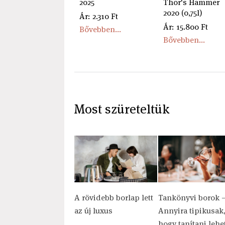
2025
Thor's Hammer
2020 (0,75l)
Ár: 2.310 Ft
Ár: 15.800 Ft
Bővebben...
Bővebben...
Most szüreteltük
A rövidebb borlap lett
Tankönyvi borok 
az új luxus
Annyira tipikusak
hogy tanítani lehe