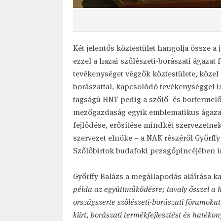
Két jelentős köztestület hangolja össze a
ezzel a hazai szőlészeti-borászati ágazat
tevékenységet végzők köztestülete, közel 
borászattal, kapcsolódó tevékenységgel is
tagságú HNT pedig a szőlő- és bortermelő
mezőgazdaság egyik emblematikus ágazata,
fejlődése, erősítése mindkét szervezetne
szervezet elnöke – a NAK részéről Győrffy
Szőlőbirtok budafoki pezsgőpincéjében ír
Győrffy Balázs a megállapodás aláírása 
példa az együttműködésre; tavaly ősszel a 
országszerte szőlészeti-borászati fórumoka
kiírt, borászati termékfejlesztést és haték