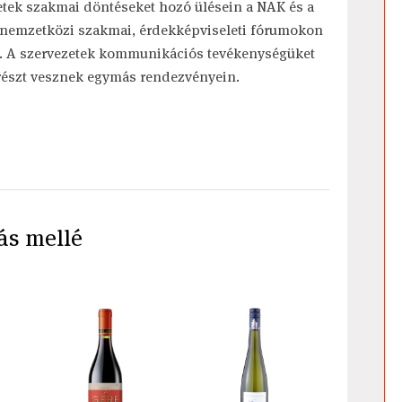
zetek szakmai döntéseket hozó ülésein a NAK és a
a nemzetközi szakmai, érdekképviseleti fórumokon
t. A szervezetek kommunikációs tevékenységüket
részt vesznek egymás rendezvényein.
ás mellé