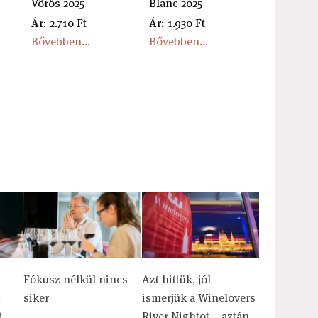
Vörös 2025
Blanc 2025
Ár: 2.710 Ft
Ár: 1.930 Ft
Bővebben...
Bővebben...
–
Fókusz nélkül nincs
Azt hittük, jól
,
siker
ismerjük a Winelovers
t
River Nightot – aztán