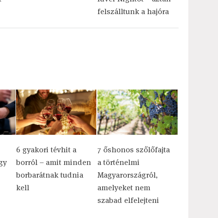
felszálltunk a hajóra
6 gyakori tévhit a
7 őshonos szőlőfajta
gy
borról – amit minden
a történelmi
borbarátnak tudnia
Magyarországról,
kell
amelyeket nem
szabad elfelejteni