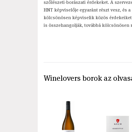
szőlészeti-borászati érdekeket. A szerve
HNT képviselője egyaránt részt vesz, és 
kölcsönösen képviselik közös érdekeike
is összehangolják, továbbá kölcsönösen 
Winelovers borok az olvas