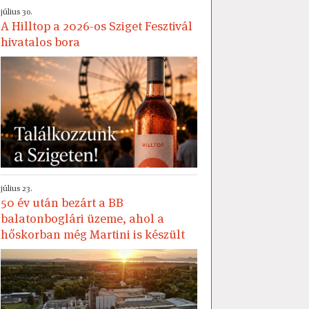
július 30.
A Hilltop a 2026-os Sziget Fesztivál
hivatalos bora
július 23.
50 év után bezárt a BB
balatonboglári üzeme, ahol a
hőskorban még Martini is készült