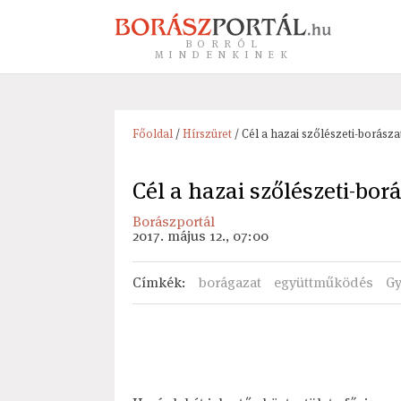
BORRÓL
MINDENKINEK
Főoldal
/
Hírszüret
/ Cél a hazai szőlészeti-borásza
Cél a hazai szőlészeti-borá
Borászportál
2017. május 12., 07:00
Címkék
:
borágazat
együttműködés
Gy