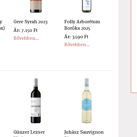
y
Gere Syrah 2023
Folly Arborétum
ox)
Boróka 2025
Ár: 7.150 Ft
Ár: 3.590 Ft
Bővebben...
Bővebben...
Günzer Lezser
Juhász Sauvignon