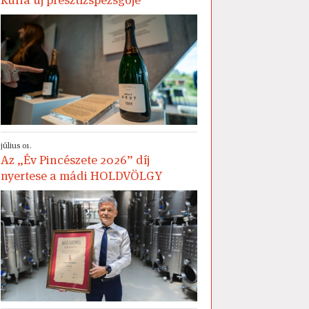
július 01.
Az „Év Pincészete 2026” díj
nyertese a mádi HOLDVÖLGY