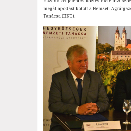
Hazánk két jelentős köztestülete fűzi szo
megállapodást kötött a Nemzeti Agrárga
Tanácsa (HNT).