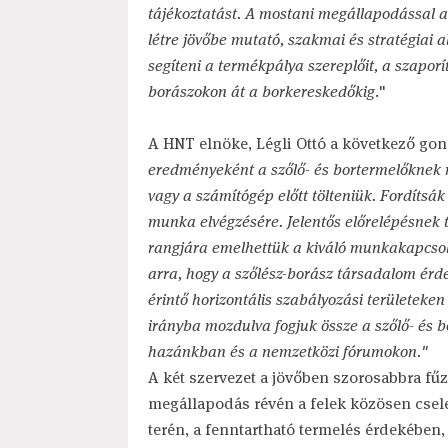
tájékoztatást. A mostani megállapodással 
létre jövőbe mutató, szakmai és stratégiai 
segíteni a termékpálya szereplőit, a szapor
borászokon át a borkereskedőkig
."
A HNT elnöke, Légli Ottó a következő gon
eredményeként a szőlő- és bortermelőknek n
vagy a számítógép előtt tölteniük. Fordítsák
munka elvégzésére. Jelentős előrelépésnek t
rangjára emelhettük a kiváló munkakapcsol
arra, hogy a szőlész-borász társadalom érdek
érintő horizontális szabályozási területeke
irányba mozdulva fogjuk össze a szőlő- és b
hazánkban és a nemzetközi fórumokon."
A két szervezet a jövőben szorosabbra fű
megállapodás révén a felek közösen csel
terén, a fenntartható termelés érdekében