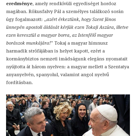
eredménye
, amely rendkívüli egyediséget hordoz
magában. Rókusfalvy Pál a személyes találkozó során
úgy fogalmazott: „
azért érkeztünk, hogy Szent János
ünnepén apostoli áldását kérjük ezen Tokaji Aszúra, illetve
ezen keresztül a magyar borra, az Istenfélő magyar
borászok munkájára!
” Tokaj a magyar himnusz
harmadik strófájában is helyet kapott, ezért a
kormánybiztos nemzeti imádságunk elegáns nyomatait
nyújtotta át három nyelven: a magyar mellett a Szentatya
anyanyelvén, spanyolul, valamint angol nyelvű
fordításban.