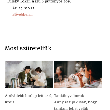
Füleky Tokaji Aszú 6 puttonyos 2016
Ár: 29.820 Ft
Bővebben...
Most szüreteltük
A rövidebb borlap lett az új
Tankönyvi borok –
luxus
Annyira tipikusak, hogy
tanítani lehet velük