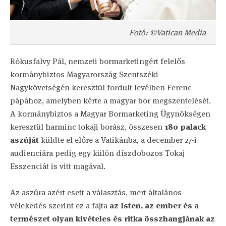
Fotó: ©Vatican Media
Rókusfalvy Pál, nemzeti bormarketingért felelős
kormánybiztos Magyarország Szentszéki
Nagykövetségén keresztül fordult levélben Ferenc
pápához, amelyben kérte a magyar bor megszentelését.
A kormánybiztos a Magyar Bormarketing Ügynökségen
keresztül harminc tokaji borász, összesen
180 palack
aszúját
küldte el előre a Vatikánba, a december 27-i
audienciára pedig egy külön díszdobozos Tokaj
Esszenciát is vitt magával.
Az aszúra azért esett a választás, mert általános
vélekedés szerint ez a fajta
az Isten, az ember és a
természet olyan kivételes és ritka összhangjának az