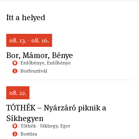
Itt a helyed
08. 13. - 08. 16.
Bor, Mámor, Bénye
Erdőbénye, Erdőbénye
Borfesztivál
08. 22.
TÓTHÉK – Nyárzáró piknik a
Síkhegyen
Tóthék - Síkhegy, Eger
Bortúra