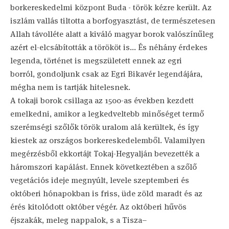
borkereskedelmi központ Buda - török kézre került. Az
iszlám vallás tiltotta a borfogyasztást, de természetesen
Allah távolléte alatt a kiváló magyar borok valószínűleg
azért el-elcsábították a törököt is... És néhány érdekes
legenda, történet is megszületett ennek az egri
borról, gondoljunk csak az Egri Bikavér legendájára,
mégha nem is tartják hitelesnek.
A tokaji borok csillaga az 1500-as években kezdett
emelkedni, amikor a legkedveltebb minőséget termő
szerémségi szőlők török uralom alá kerültek, és így
kiestek az országos borkereskedelemből. Valamilyen
megérzésből ekkortájt Tokaj-Hegyalján bevezették a
háromszori kapálást. Ennek következtében a szőlő
vegetációs ideje megnyúlt, levele szeptemberi és
októberi hónapokban is friss, üde zöld maradt és az
érés kitolódott október végér. Az októberi hűvös
éjszakák, meleg nappalok, s a Tisza–