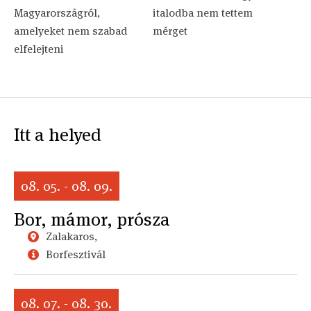
Magyarországról,
italodba nem tettem
amelyeket nem szabad
mérget
elfelejteni
Itt a helyed
08. 05. - 08. 09.
Bor, mámor, prósza
Zalakaros,
Borfesztivál
08. 07. - 08. 30.