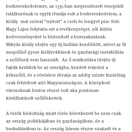
borkereskedelemre, az 1335-ban megrendezett visegrádi
találkozónak is egyik témája volt a borkereskedelem, a
király mai szóval "nyitott" a cseh és lengyel piac felé.
Nagy Lajos folytatta ezt a tevékenységet, sőt külön
kedvezményeket is biztosított a borszakmának.
Mátyás király idején egy új hullám kezdődött, mivel az őt
megelőző gyors királyváltások és gazdasági instabilitás
a szőlőnek sem használt. Az ő uralkodása idején új
fajták kerültek be az országba, kezdett terjedni a
kékszőlő, és a vörösbor divatja az addig szinte kizárólag
csak fehérbort adó Magyarországon. A középkori
városoknak fontos részei volt aka pontosan
körülhatárolt szőlőskertek.
A török hódoltság miatt törés következett be nem csak
az ország politikájában és gazdaságában, de a
borkultúrában is. Az ország három részre szakadt és a