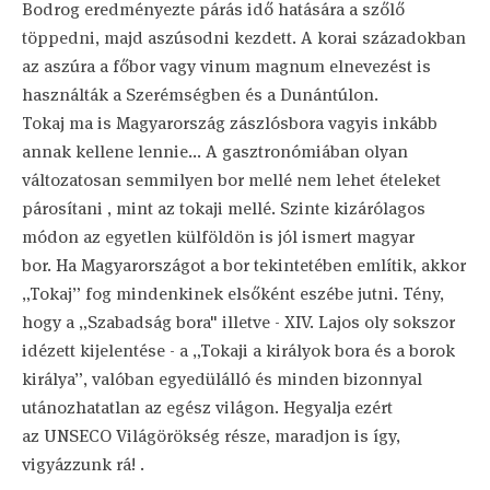
Bodrog eredményezte párás idő hatására a szőlő
töppedni, majd aszúsodni kezdett. A korai századokban
az aszúra a főbor vagy vinum magnum elnevezést is
használták a Szerémségben és a Dunántúlon.
Tokaj ma is Magyarország zászlósbora vagyis inkább
annak kellene lennie... A gasztronómiában olyan
változatosan semmilyen bor mellé nem lehet ételeket
párosítani , mint az tokaji mellé. Szinte kizárólagos
módon az egyetlen külföldön is jól ismert magyar
bor. Ha Magyarországot a bor tekintetében említik, akkor
„Tokaj” fog mindenkinek elsőként eszébe jutni. Tény,
hogy a „Szabadság bora" illetve - XIV. Lajos oly sokszor
idézett kijelentése - a „Tokaji a királyok bora és a borok
királya”, valóban egyedülálló és minden bizonnyal
utánozhatatlan az egész világon. Hegyalja ezért
az UNSECO Világörökség része, maradjon is így,
vigyázzunk rá! .