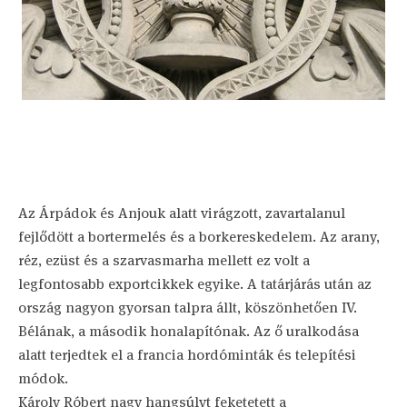
Az Árpádok és Anjouk alatt virágzott, zavartalanul
fejlődött a bortermelés és a borkereskedelem. Az arany,
réz, ezüst és a szarvasmarha mellett ez volt a
legfontosabb exportcikkek egyike. A tatárjárás után az
ország nagyon gyorsan talpra állt, köszönhetően IV.
Bélának, a második honalapítónak. Az ő uralkodása
alatt terjedtek el a francia hordóminták és telepítési
módok.
Károly Róbert nagy hangsúlyt feketetett a