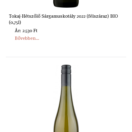
Tokaj-Hétszőlő Sárgamuskotály 2022 (félszáraz) BIO
(0,75l)
Ár: 2.530 Ft
Bővebben...