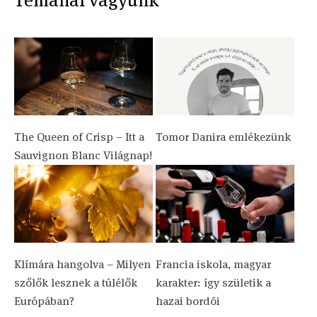
The Queen of Crisp – Itt a
Tomor Danira emlékezünk
Sauvignon Blanc Világnap!
Klímára hangolva – Milyen
Francia iskola, magyar
szőlők lesznek a túlélők
karakter: így születik a
Európában?
hazai bordói