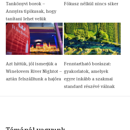
Tankönyvi borok –
Fókusz nélkül nincs siker
Annyira tipikusak, hogy
tanítani lehet velük
Azt hittük, jól ismerjük a
Fenntartható borászat:
Winelovers River Nightot –
gyakorlatok, amelyek
aztán felszálltunk a hajóra
egyre inkább a szakmai
standard részévé válnak
Témánál vagyunk