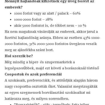
Mennyit hajlandóak kifizetnek egy üveg borért az
emberek?
1000 forint vagy az alatt / palack – 60%
1000-2000 forint – 28%
akár 5000 forintot is, de többet nem – 10 %
Ha nem maguknak vásárolják az emberek, akkor javul a
fizetési hajlandóság aránya. Ebben az esetben 43% 1000-
2000 forintos, 31% 2000-5000 forintos üvegáron veszik
meg az ajándékba szánt bort.
Hol szerzik be?
Még mindig a hiper- és szupermarketek a
legnépszerűbbek, majd ezt követi a borászoknál történő
Csoportok és azok preferenciái
A szokásaik, preferenciáik, és attitűdjük alapján három
nagy csoportba osztották őket. Valamint megvizsgálták
az egyes szegmensek borválasztási szokásaikat mi
határozza meg, és milyen sorrendben.
"Borszakértők" - 16% - termőhely, fajta jelleg,