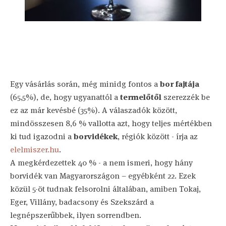
Egy vásárlás során, még minidg fontos a
bor fajtája
(65,5%), de, hogy ugyanattól a
termelőtől
szerezzék be
ez az már kevésbé (35%). A válaszadók között,
mindösszesen 8,6 % vallotta azt, hogy teljes mértékben
ki tud igazodni a
borvidékek
, régiók között - írja az
elelmiszer.hu
.
A megkérdezettek 40 % - a nem ismeri, hogy hány
borvidék van Magyarországon – egyébként 22. Ezek
közül 5-öt tudnak felsorolni általában, amiben Tokaj,
Eger, Villány, badacsony és Szekszárd a
legnépszerűbbek, ilyen sorrendben.