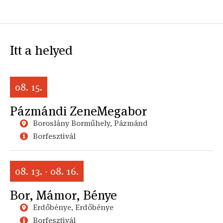
Itt a helyed
08. 15.
Pázmándi ZeneMegabor
Boroslány Borműhely, Pázmánd
Borfesztivál
08. 13. - 08. 16.
Bor, Mámor, Bénye
Erdőbénye, Erdőbénye
Borfesztivál