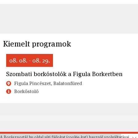
Kiemelt programok
08. 08. - 08. 29.
Szombati borkóstolók a Figula Borkertben
Figula Pincészet, Balatonfüred
Borkóstoló
A Borászportál.hu oldal süti fájlokat (cookie-kat) használ szolgáltatásai