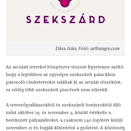
Dáva Iván; Fotó: arthungry.com
Az arculati terveket böngészve viszont figyelemre méltó,
hogy a legtöbben az egységes szekszárdi palackhoz
passzoló címketerveket találtak ki az arculat részeként,
ez eddig több szekszárdi pincének nem sikerült.
A tervezőgrafikusokból és szekszárdi borászokból álló
zsűri október 29. és november 4. között értékelte a
beérkezett pályaműveket, a csaknem 140 logóterv közül
november 21-én fogják kihirdetni a győztest. A közönség