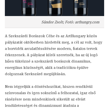
Sándor Zsolt; Fotó: arthungry.com
A Szekszárdi Borászok Céhe és az ArtHungary közös
pályázatát októberben hirdették meg, a cél az volt, hogy
a borvidék arculatfrissítésére modern, fiatalos tervek
érkezzenek. A pályázat kiírói szeretnék, ha az új logó
hűen tükrözné a szekszárdi borászok dinamikus,
energikus közösségét, akik a tradíciókra épülve
dolgoznak Szekszárd megújításán.
Nem irigyeljük a döntéshozókat, hiszen rendkívül
színvonalas és igen sokszínű a felhozatal, igaz első
ránézésre nem mindenkinek sikerült az elvárt
lendületességet és dinamizmust átadnia a