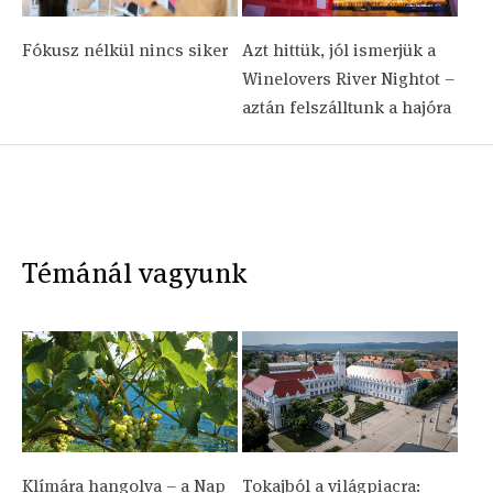
Fókusz nélkül nincs siker
Azt hittük, jól ismerjük a
Winelovers River Nightot –
aztán felszálltunk a hajóra
Témánál vagyunk
Klímára hangolva – a Nap
Tokajból a világpiacra: