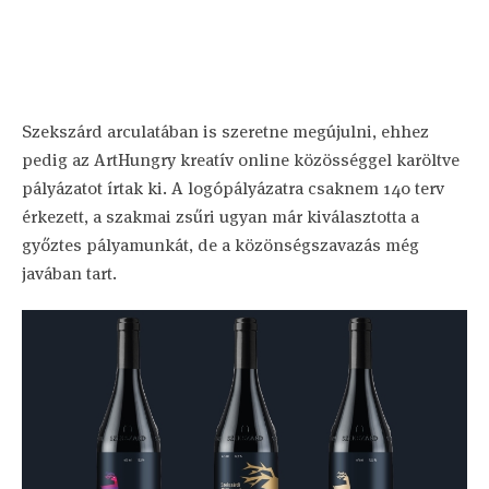
Szekszárd arculatában is szeretne megújulni, ehhez
pedig az ArtHungry kreatív online közösséggel karöltve
pályázatot írtak ki. A logópályázatra csaknem 140 terv
érkezett, a szakmai zsűri ugyan már kiválasztotta a
győztes pályamunkát, de a közönségszavazás még
javában tart.