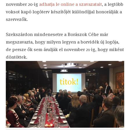
november 20-ig
adhatja le online a szavazatait
, a legtöbb
voksot kapó logóterv készítőjét különdíjjal honorálják a
szervezők.
Szekszárdon mindenesetre a Borászok Céhe már
megszavazta, hogy milyen legyen a borvidék új logója,
de persze ők sem árulják el november 21-ig, hogy miként
döntöttek.