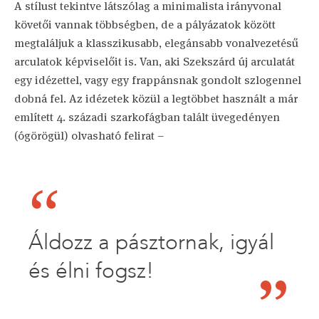
A stílust tekintve látszólag a minimalista irányvonal
követői vannak többségben, de a pályázatok között
megtaláljuk a klasszikusabb, elegánsabb vonalvezetésű
arculatok képviselőit is. Van, aki Szekszárd új arculatát
egy idézettel, vagy egy frappánsnak gondolt szlogennel
dobná fel. Az idézetek közül a legtöbbet használt a már
említett 4. századi szarkofágban talált üvegedényen
(ógörögül) olvasható felirat –
Áldozz a pásztornak, igyál
és élni fogsz!