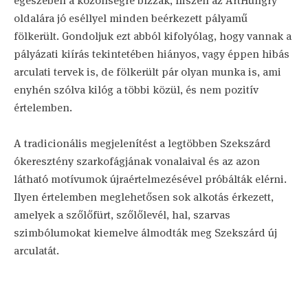
egészében a közönségre bízzák, hiszen az ArtHungry
oldalára jó eséllyel minden beérkezett pályamű
fölkerült. Gondoljuk ezt abból kifolyólag, hogy vannak a
pályázati kiírás tekintetében hiányos, vagy éppen hibás
arculati tervek is, de fölkerült pár olyan munka is, ami
enyhén szólva kilóg a többi közül, és nem pozitív
értelemben.
A tradicionális megjelenítést a legtöbben Szekszárd
ókeresztény szarkofágjának vonalaival és az azon
látható motívumok újraértelmezésével próbálták elérni.
Ilyen értelemben meglehetősen sok alkotás érkezett,
amelyek a szőlőfürt, szőlőlevél, hal, szarvas
szimbólumokat kiemelve álmodták meg Szekszárd új
arculatát.